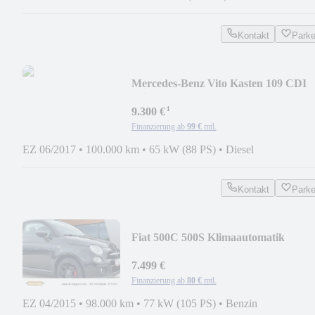
Kontakt
Park
Mercedes-Benz Vito Kasten 109 CDI
Klima
¹
9.300 €
Finanzierung ab
99 €
mtl.
EZ 06/2017
•
100.000 km
•
65 kW (88 PS)
•
Diesel
Kontakt
Park
Fiat 500C 500S Klimaautomatik
Sportsitze Tagfahrlicht
7.499 €
Finanzierung ab
80 €
mtl.
EZ 04/2015
•
98.000 km
•
77 kW (105 PS)
•
Benzin