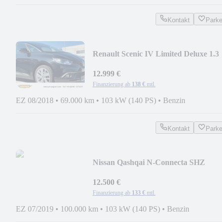
Kontakt
Park
Renault Scenic IV Limited Deluxe 1.3
TCe 140 Energy
12.999 €
Finanzierung ab
138 €
mtl.
EZ 08/2018
•
69.000 km
•
103 kW (140 PS)
•
Benzin
Kontakt
Park
Nissan Qashqai N-Connecta SHZ
Tempomat 360°Kamera
12.500 €
Finanzierung ab
133 €
mtl.
EZ 07/2019
•
100.000 km
•
103 kW (140 PS)
•
Benzin