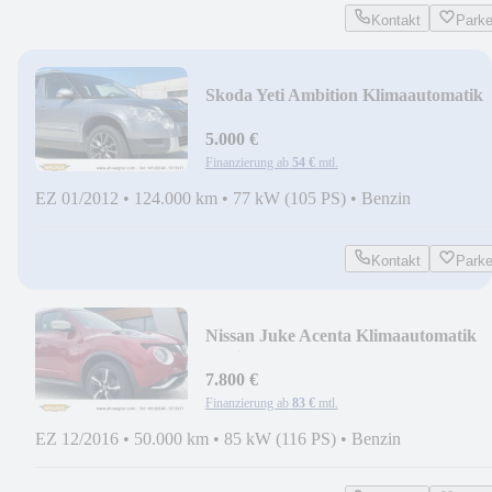
Kontakt
Park
Skoda Yeti Ambition Klimaautomatik
Tempomat
5.000 €
Finanzierung ab
54 €
mtl.
EZ 01/2012
•
124.000 km
•
77 kW (105 PS)
•
Benzin
Kontakt
Park
Nissan Juke Acenta Klimaautomatik
Navi Tempomat
7.800 €
Finanzierung ab
83 €
mtl.
EZ 12/2016
•
50.000 km
•
85 kW (116 PS)
•
Benzin