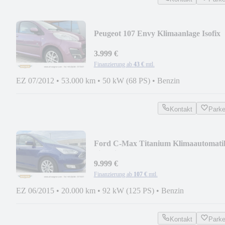
Peugeot 107 Envy Klimaanlage Isofix
Servolenkung
3.999 €
Finanzierung ab
43 €
mtl.
EZ 07/2012
•
53.000 km
•
50 kW (68 PS)
•
Benzin
Kontakt
Park
Ford C-Max Titanium Klimaautomati
Sitzheizung
9.999 €
Finanzierung ab
107 €
mtl.
EZ 06/2015
•
20.000 km
•
92 kW (125 PS)
•
Benzin
Kontakt
Park