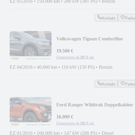
EZ 05/2016
•
150.000 km
•
280 kW (381 PS)
•
Benzin
Kontakt
Park
Volkswagen Tiguan Comfortline
Automatik 4Motion
19.500 €
Finanzierung ab
207 €
mtl.
EZ 04/2018
•
40.000 km
•
110 kW (150 PS)
•
Benzin
Kontakt
Park
Ford Ranger Wildtrak Doppelkabine
4x4 Automatik
16.999 €
Finanzierung ab
181 €
mtl.
EZ 01/2016
•
100.000 km
•
147 kW (200 PS)
•
Diesel