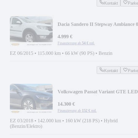
Kontakt
Park
Dacia Sandero II Stepway Ambiance 0
TCe 90 eco
4.999 €
Finanzierung ab
54 €
mtl.
EZ 06/2015
•
115.000 km
•
66 kW (90 PS)
•
Benzin
Kontakt
Park
Volkswagen Passat Variant GTE LED
SHZ Kamera Navi
14.300 €
Finanzierung ab
152 €
mtl.
EZ 03/2018
•
142.000 km
•
160 kW (218 PS)
•
Hybrid
(Benzin/Elektro)