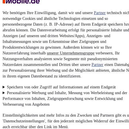
AGB
Vertrag widerrufen
Wir benötigen Ihre Einwilligung, damit wir und unsere
Partner
technisch nic
notwendige Cookies und ähnliche Technologien einsetzen und so
Datenschutz
personenbezogene Daten (z. B. IP-Adresse) auf Ihrem Endgerät speichern bz
Datenschutzeinstellungen
abrufen können. Die Datenverarbeitung erfolgt für personalisierte Inhalte un
Erklärung zur Barrierefreiheit
Anzeigen (auf unseren und dritten Websites/Apps), Anzeigen- und
Inhaltsmessungen sowie um Erkenntnisse über Zielgruppen und
Report Security Vulnerability (English)
Produktentwicklungen zu gewinnen. Außerdem können wir so Ihre
Nutzererfahrung innerhalb
unserer Unternehmensgruppe
verbessern, Ihr
Nutzungsverhalten analysieren sowie Segmente mit pseudonymisierten
Powered by
Nutzerdaten zusammenstellen und Dritten über unsere
Partner
einen Datenabg
zur Personalisierung ihrer Werbung und die Möglichkeit anbieten, ähnliche N
in ihrem eigenen Datenbestand zu identifizieren.
Noch mehr
neue Autos
unterschiedlicher Marken, auch als
Leasing-Angebote
, gibt es bei mobile.de
Speichern von oder Zugriff auf Informationen auf einem Endgerät
Personalisierte Werbung und Inhalte, Messung von Werbeleistung und der
Performance von Inhalten, Zielgruppenforschung sowie Entwicklung und
Verbesserung von Angeboten
Einstellmöglichkeiten und mehr Infos zu den Zwecken und Partnern gibt es u
'Datenschutzeinstellungen', für den jederzeit möglichen Widerruf der Einwill
auch erreichbar über den Link im Menü.