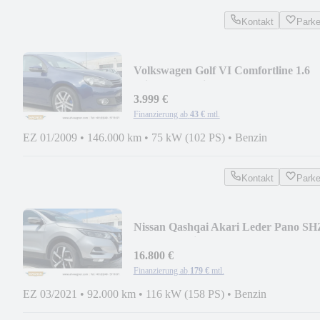
Kontakt
Park
Volkswagen Golf VI Comfortline 1.6
Klimaautomatik
3.999 €
Finanzierung ab
43 €
mtl.
EZ 01/2009
•
146.000 km
•
75 kW (102 PS)
•
Benzin
Kontakt
Park
Nissan Qashqai Akari Leder Pano SH
360°LED Klimaautom
16.800 €
Finanzierung ab
179 €
mtl.
EZ 03/2021
•
92.000 km
•
116 kW (158 PS)
•
Benzin