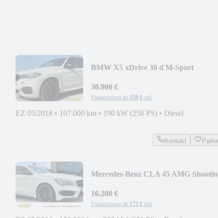
BMW X5 xDrive 30 d M-Sport
Standheizung Keyless
30.900 €
Finanzierung ab
328 €
mtl.
EZ 05/2018
•
107.000 km
•
190 kW (258 PS)
•
Diesel
Kontakt
Park
Mercedes-Benz CLA 45 AMG Shootin
Brake 4Matic Night Paket
16.200 €
Finanzierung ab
172 €
mtl.