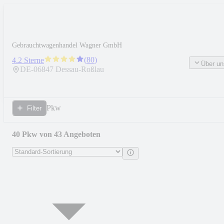
Gebrauchtwagenhandel Wagner GmbH
(
80
)
4.2 Sterne
Über un
DE-
06847
Dessau-Roßlau
Pkw
Filter
40 Pkw von 43 Angeboten