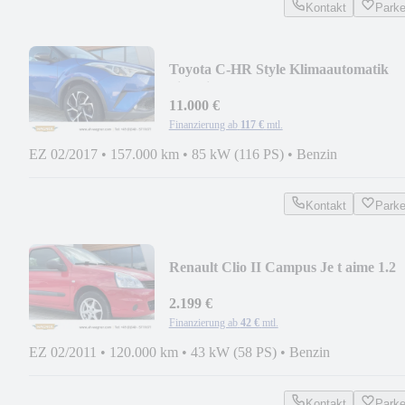
Kontakt
Park
Toyota C-HR Style Klimaautomatik
Sitzheizung
11.000 €
Finanzierung ab
117 €
mtl.
EZ 02/2017
•
157.000 km
•
85 kW (116 PS)
•
Benzin
Kontakt
Park
Renault Clio II Campus Je t aime 1.2
HU/AU NEU
2.199 €
Finanzierung ab
42 €
mtl.
EZ 02/2011
•
120.000 km
•
43 kW (58 PS)
•
Benzin
Kontakt
Park