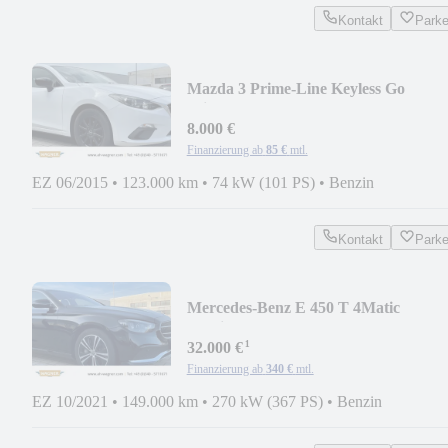
Kontakt
Park
Mazda 3 Prime-Line Keyless Go
Klimaanlage
8.000 €
Finanzierung ab
85 €
mtl.
EZ 06/2015
•
123.000 km
•
74 kW (101 PS)
•
Benzin
Kontakt
Park
Mercedes-Benz E 450 T 4Matic
Multibeam LED Memory
¹
32.000 €
Finanzierung ab
340 €
mtl.
EZ 10/2021
•
149.000 km
•
270 kW (367 PS)
•
Benzin