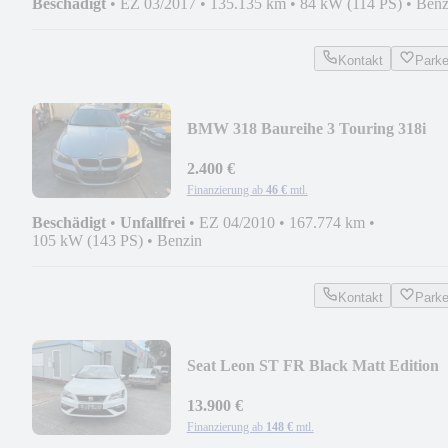
Beschädigt
•
EZ 03/2017
•
135.135 km
•
84 kW (114 PS)
•
Benz
Kontakt
Park
BMW 318 Baureihe 3 Touring 318i
2.400 €
Finanzierung ab
46 €
mtl.
Beschädigt
•
Unfallfrei
•
EZ 04/2010
•
167.774 km
•
105 kW (143 PS)
•
Benzin
Kontakt
Park
Seat Leon ST FR Black Matt Edition
13.900 €
Finanzierung ab
148 €
mtl.