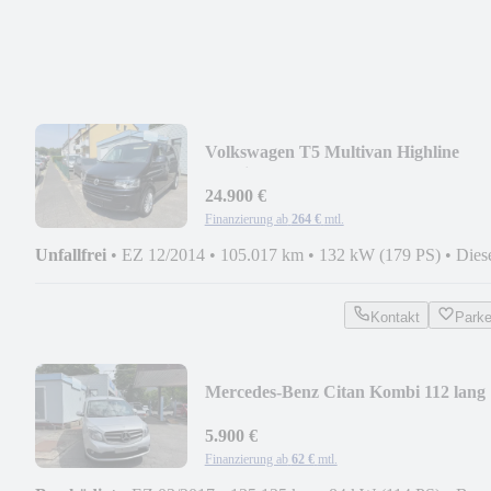
Volkswagen T5 Multivan Highline
4Motion
24.900 €
Finanzierung ab
264 €
mtl.
Unfallfrei
•
EZ 12/2014
•
105.017 km
•
132 kW (179 PS)
•
Dies
Kontakt
Park
Mercedes-Benz Citan Kombi 112 lang
5.900 €
Finanzierung ab
62 €
mtl.