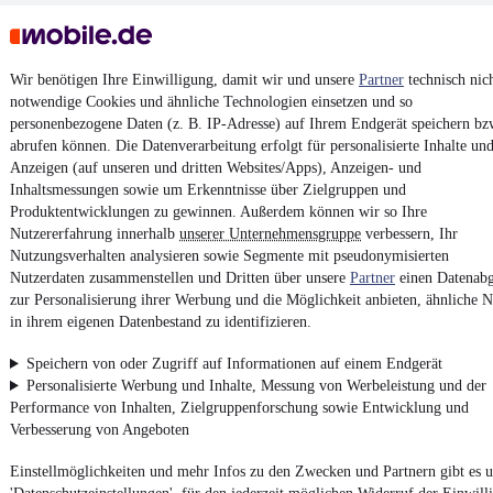
Unfallfrei
•
EZ 10/2020
•
52.776 km
•
96 kW (131 PS)
•
Erdgas
(CNG)
Wir benötigen Ihre Einwilligung, damit wir und unsere
Partner
technisch nic
Kontakt
Park
notwendige Cookies und ähnliche Technologien einsetzen und so
personenbezogene Daten (z. B. IP-Adresse) auf Ihrem Endgerät speichern bz
¹
MwSt. ausweisbar
abrufen können. Die Datenverarbeitung erfolgt für personalisierte Inhalte un
Anzeigen (auf unseren und dritten Websites/Apps), Anzeigen- und
Inhaltsmessungen sowie um Erkenntnisse über Zielgruppen und
Produktentwicklungen zu gewinnen. Außerdem können wir so Ihre
Nutzererfahrung innerhalb
unserer Unternehmensgruppe
verbessern, Ihr
Nutzungsverhalten analysieren sowie Segmente mit pseudonymisierten
4.6 Sterne
App installieren
Nutzerdaten zusammenstellen und Dritten über unsere
Partner
einen Datenabg
Nutze mobile.de schnell und einfach
zur Personalisierung ihrer Werbung und die Möglichkeit anbieten, ähnliche N
in ihrem eigenen Datenbestand zu identifizieren.
Speichern von oder Zugriff auf Informationen auf einem Endgerät
Impressum
Personalisierte Werbung und Inhalte, Messung von Werbeleistung und der
AGB
Performance von Inhalten, Zielgruppenforschung sowie Entwicklung und
Verbesserung von Angeboten
Vertrag widerrufen
Datenschutz
Einstellmöglichkeiten und mehr Infos zu den Zwecken und Partnern gibt es u