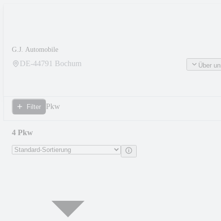
G.J. Automobile
DE-
44791
Bochum
Über un
Pkw
Filter
4 Pkw