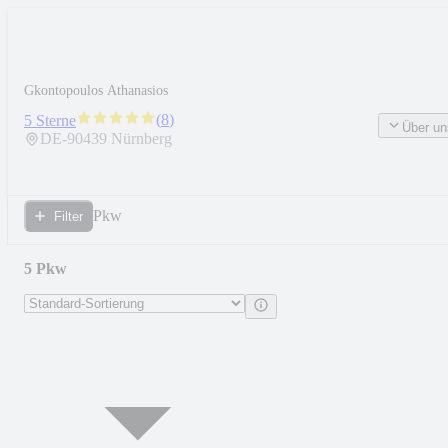
Gkontopoulos Athanasios
(
8
)
5 Sterne
Über un
DE-
90439
Nürnberg
Pkw
Filter
5 Pkw