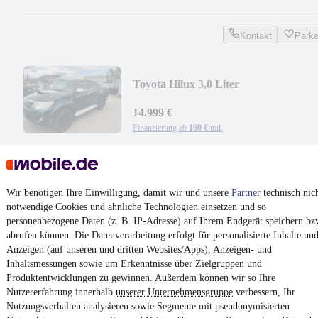
Kontakt
Park
Toyota Hilux 3,0 Liter
14.999 €
Finanzierung ab
160 €
mtl.
EZ 08/2012
•
230.000 km
•
Diesel
Kontakt
Park
Wir benötigen Ihre Einwilligung, damit wir und unsere
Partner
technisch nic
notwendige Cookies und ähnliche Technologien einsetzen und so
¹
MwSt. ausweisbar
personenbezogene Daten (z. B. IP-Adresse) auf Ihrem Endgerät speichern bz
abrufen können. Die Datenverarbeitung erfolgt für personalisierte Inhalte un
Anzeigen (auf unseren und dritten Websites/Apps), Anzeigen- und
Inhaltsmessungen sowie um Erkenntnisse über Zielgruppen und
Produktentwicklungen zu gewinnen. Außerdem können wir so Ihre
Nutzererfahrung innerhalb
unserer Unternehmensgruppe
verbessern, Ihr
4.6 Sterne
Nutzungsverhalten analysieren sowie Segmente mit pseudonymisierten
App installieren
Nutze mobile.de schnell und einfach