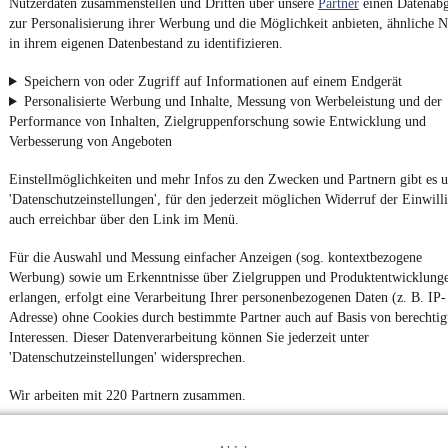
Nutzerdaten zusammenstellen und Dritten über unsere
Partner
einen Datenabg
zur Personalisierung ihrer Werbung und die Möglichkeit anbieten, ähnliche N
in ihrem eigenen Datenbestand zu identifizieren.
Impressum
Speichern von oder Zugriff auf Informationen auf einem Endgerät
AGB
Personalisierte Werbung und Inhalte, Messung von Werbeleistung und der
Performance von Inhalten, Zielgruppenforschung sowie Entwicklung und
Vertrag widerrufen
Verbesserung von Angeboten
Datenschutz
Einstellmöglichkeiten und mehr Infos zu den Zwecken und Partnern gibt es u
Datenschutzeinstellungen
'Datenschutzeinstellungen', für den jederzeit möglichen Widerruf der Einwill
Erklärung zur Barrierefreiheit
auch erreichbar über den Link im Menü.
Report Security Vulnerability (English)
Für die Auswahl und Messung einfacher Anzeigen (sog. kontextbezogene
Werbung) sowie um Erkenntnisse über Zielgruppen und Produktentwicklung
Powered by
erlangen, erfolgt eine Verarbeitung Ihrer personenbezogenen Daten (z. B. IP-
Adresse) ohne Cookies durch bestimmte Partner auch auf Basis von berechtig
Interessen. Dieser Datenverarbeitung können Sie jederzeit unter
'Datenschutzeinstellungen' widersprechen.
Weitere Fahrzeuge gibt es auf mobile.de, dem Marktplatz für
Autos
und
Motorräder
Wir arbeiten mit 220 Partnern zusammen.