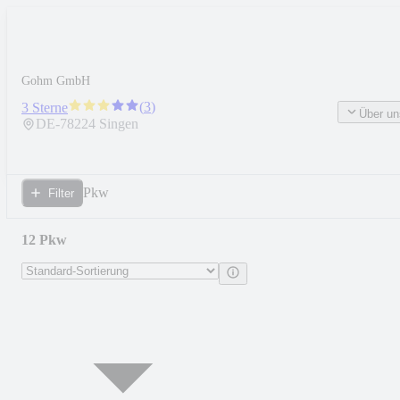
Gohm GmbH
(
3
)
3 Sterne
Über un
DE-
78224
Singen
Pkw
Filter
12 Pkw