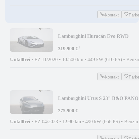
Kontakt
Park
Lamborghini Huracán Evo RWD
Spyder SPORTSEAT LDS
¹
SENSONUM AM
319.900 €
Unfallfrei
•
EZ 11/2020
•
10.500 km
•
449 kW (610 PS)
•
Benzi
Kontakt
Park
Lamborghini Urus S 23" B&O PANO
MASSAGE NACHTSICHT PARK-
PAKE
275.900 €
Unfallfrei
•
EZ 04/2023
•
1.990 km
•
490 kW (666 PS)
•
Benzin