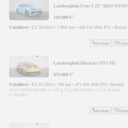
Lamborghini Urus S 23" B&O PANO
MASSAGE PARK-ASSIST ADP
¹
319.880 €
Unfallfrei
•
EZ 04/2025
•
7.800 km
•
490 kW (666 PS)
•
Benzin
Kontakt
Park
Lamborghini Huracán STO AD
PERSONAM FULL CARBON 20"
¹
LIFT
455.000 €
Unfallfrei
•
EZ 07/2024
•
500 km
•
471 kW (640 PS)
•
Benzin
14,0 l/100km (komb.)
•
322 g CO₂/km (komb.)
•
CO₂-Klasse
G (komb.)
Kontakt
Park