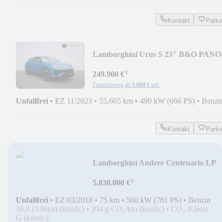
Kontakt
Park
Lamborghini Urus S 23" B&O PANO
MASSAGE NACHTSICHT PARK-
¹
ASSI
249.900 €
Finanzierung ab
1.684 €
mtl.
Unfallfrei
•
EZ 11/2023
•
55.605 km
•
490 kW (666 PS)
•
Benzi
Kontakt
Park
Lamborghini Andere Centenario LP
770-4 Roadster V12 SONDERMO
¹
5.830.000 €
Unfallfrei
•
EZ 03/2018
•
75 km
•
560 kW (761 PS)
•
Benzin
16,9 l/100km (komb.)
•
394 g CO₂/km (komb.)
•
CO₂-Klasse
G (komb.)