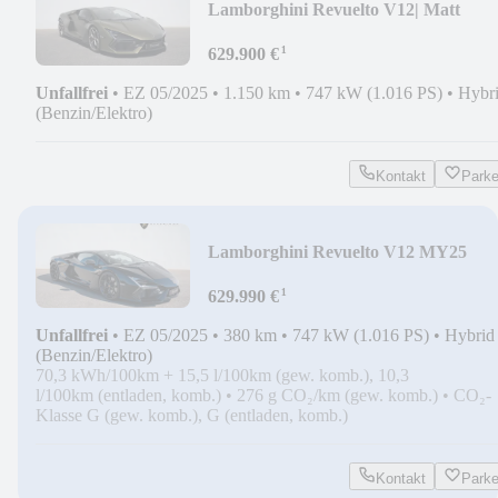
Lamborghini Revuelto V12| Matt
Carbon Paket | Sonus Faber |
¹
629.900 €
Unfallfrei
•
EZ 05/2025
•
1.150 km
•
747 kW (1.016 PS)
•
Hybr
(Benzin/Elektro)
Kontakt
Park
Lamborghini Revuelto V12 MY25
CARBON CORSA-TEX PASSENGE
¹
DIS
629.990 €
Unfallfrei
•
EZ 05/2025
•
380 km
•
747 kW (1.016 PS)
•
Hybrid
(Benzin/Elektro)
70,3 kWh/100km + 15,5 l/100km (gew. komb.), 10,3
l/100km (entladen, komb.)
•
276 g CO₂/km (gew. komb.)
•
CO₂-
Klasse G (gew. komb.), G (entladen, komb.)
Kontakt
Park