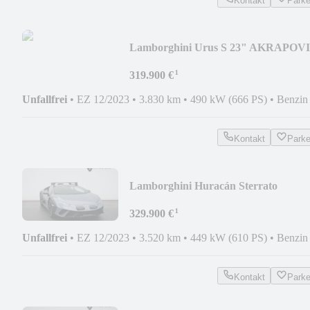
Kontakt
Park
Lamborghini Urus S 23" AKRAPOV
B&O PANO MASSAGE PARK-ASSI
¹
319.900 €
Unfallfrei
•
EZ 12/2023
•
3.830 km
•
490 kW (666 PS)
•
Benzin
Kontakt
Park
Lamborghini Huracán Sterrato
GRIGIO TELESTO SPORT-SEAT
¹
SENSO
329.900 €
Unfallfrei
•
EZ 12/2023
•
3.520 km
•
449 kW (610 PS)
•
Benzin
Kontakt
Park