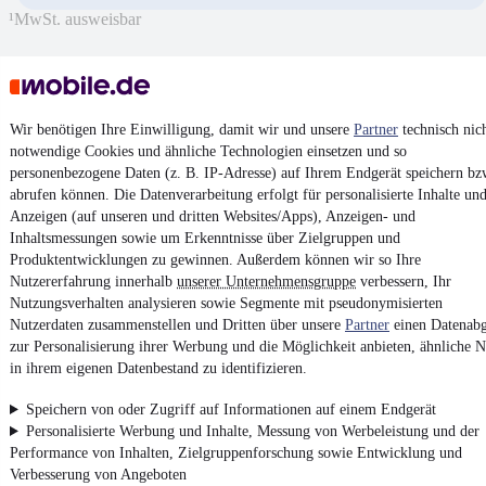
¹
MwSt. ausweisbar
Wir benötigen Ihre Einwilligung, damit wir und unsere
Partner
technisch nic
4.6 Sterne
notwendige Cookies und ähnliche Technologien einsetzen und so
App installieren
Nutze mobile.de schnell und einfach
personenbezogene Daten (z. B. IP-Adresse) auf Ihrem Endgerät speichern bz
abrufen können. Die Datenverarbeitung erfolgt für personalisierte Inhalte un
Anzeigen (auf unseren und dritten Websites/Apps), Anzeigen- und
Inhaltsmessungen sowie um Erkenntnisse über Zielgruppen und
Impressum
Produktentwicklungen zu gewinnen. Außerdem können wir so Ihre
AGB
Nutzererfahrung innerhalb
unserer Unternehmensgruppe
verbessern, Ihr
Nutzungsverhalten analysieren sowie Segmente mit pseudonymisierten
Vertrag widerrufen
Nutzerdaten zusammenstellen und Dritten über unsere
Partner
einen Datenabg
Datenschutz
zur Personalisierung ihrer Werbung und die Möglichkeit anbieten, ähnliche N
in ihrem eigenen Datenbestand zu identifizieren.
Datenschutzeinstellungen
Erklärung zur Barrierefreiheit
Speichern von oder Zugriff auf Informationen auf einem Endgerät
Personalisierte Werbung und Inhalte, Messung von Werbeleistung und der
Report Security Vulnerability (English)
Performance von Inhalten, Zielgruppenforschung sowie Entwicklung und
Verbesserung von Angeboten