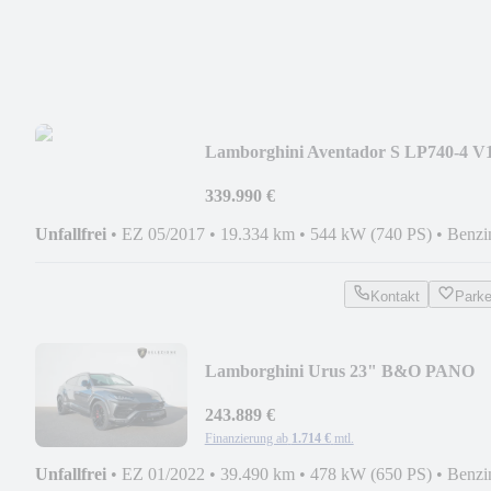
Lamborghini Aventador S LP740-4 V
CARBON SENSONUM LIFT 20"
339.990 €
Unfallfrei
•
EZ 05/2017
•
19.334 km
•
544 kW (740 PS)
•
Benzi
Kontakt
Park
Lamborghini Urus 23" B&O PANO
MASSAGE AHK PARK ASSIST BIG
CA
243.889 €
Finanzierung ab
1.714 €
mtl.
Unfallfrei
•
EZ 01/2022
•
39.490 km
•
478 kW (650 PS)
•
Benzi