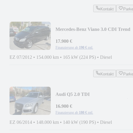
Kontakt
Park
Mercedes-Benz Viano 3.0 CDI Trend
Edition Kompakt.Auto.7.Sitze
17.900 €
Finanzierung ab
190 €
mtl.
EZ 07/2012
•
154.000 km
•
165 kW (224 PS)
•
Diesel
Kontakt
Park
Audi Q5 2.0 TDI
quattro.Auto.Leder.Panorama.Navi
16.900 €
Finanzierung ab
180 €
mtl.
EZ 06/2014
•
148.000 km
•
140 kW (190 PS)
•
Diesel