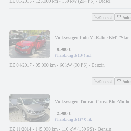
EZ 01/2015
•
125.000 km
•
150 kW (204 PS)
•
Diesel
Kontakt
Park
Volkswagen Polo V .R-line BMT/Start
Stopp.Auto.ERST 95 TKM
10.900 €
Finanzierung ab
116 €
mtl.
EZ 04/2017
•
95.000 km
•
66 kW (90 PS)
•
Benzin
Kontakt
Park
Volkswagen Touran Cross.BlueMotio
TGI.Erdgas.Auto.Leder.Pa
12.900 €
Finanzierung ab
137 €
mtl.
EZ 11/2014
•
145.000 km
•
110 kW (150 PS)
•
Benzin