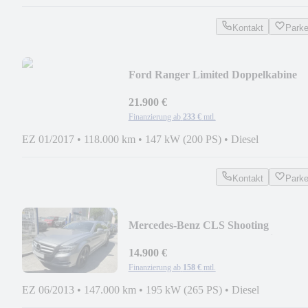
Kontakt
Park
Ford Ranger Limited Doppelkabine
4x4.Auto.Leder.AHK
21.900 €
Finanzierung ab
233 €
mtl.
EZ 01/2017
•
118.000 km
•
147 kW (200 PS)
•
Diesel
Kontakt
Park
Mercedes-Benz CLS Shooting
Brake.CLS 350 CDI BE 4Matic
14.900 €
Finanzierung ab
158 €
mtl.
EZ 06/2013
•
147.000 km
•
195 kW (265 PS)
•
Diesel