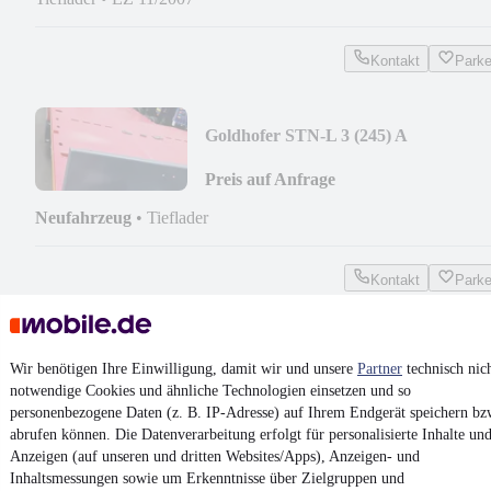
Kontakt
Park
Goldhofer STN-L 3 (245) A
"STEPSTAR"
Preis auf Anfrage
Neufahrzeug
•
Tieflader
Kontakt
Park
¹
MwSt. ausweisbar
Wir benötigen Ihre Einwilligung, damit wir und unsere
Partner
technisch nic
notwendige Cookies und ähnliche Technologien einsetzen und so
personenbezogene Daten (z. B. IP-Adresse) auf Ihrem Endgerät speichern bz
abrufen können. Die Datenverarbeitung erfolgt für personalisierte Inhalte un
4.6 Sterne
Anzeigen (auf unseren und dritten Websites/Apps), Anzeigen- und
App installieren
Nutze mobile.de schnell und einfach
Inhaltsmessungen sowie um Erkenntnisse über Zielgruppen und