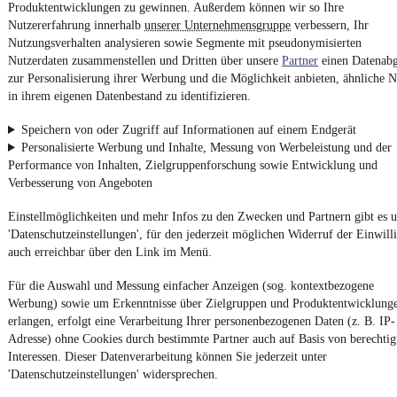
Produktentwicklungen zu gewinnen. Außerdem können wir so Ihre
Nutzererfahrung innerhalb
unserer Unternehmensgruppe
verbessern, Ihr
Nutzungsverhalten analysieren sowie Segmente mit pseudonymisierten
Impressum
Nutzerdaten zusammenstellen und Dritten über unsere
Partner
einen Datenabg
AGB
zur Personalisierung ihrer Werbung und die Möglichkeit anbieten, ähnliche N
in ihrem eigenen Datenbestand zu identifizieren.
Vertrag widerrufen
Datenschutz
Speichern von oder Zugriff auf Informationen auf einem Endgerät
Personalisierte Werbung und Inhalte, Messung von Werbeleistung und der
Datenschutzeinstellungen
Performance von Inhalten, Zielgruppenforschung sowie Entwicklung und
Erklärung zur Barrierefreiheit
Verbesserung von Angeboten
Report Security Vulnerability (English)
Einstellmöglichkeiten und mehr Infos zu den Zwecken und Partnern gibt es u
'Datenschutzeinstellungen', für den jederzeit möglichen Widerruf der Einwill
Powered by
auch erreichbar über den Link im Menü.
Für die Auswahl und Messung einfacher Anzeigen (sog. kontextbezogene
Werbung) sowie um Erkenntnisse über Zielgruppen und Produktentwicklung
Von
Auto verkaufen
über
E-Bikes
und
Gebrauchtwagen
:
Besuche
mobile.de
erlangen, erfolgt eine Verarbeitung Ihrer personenbezogenen Daten (z. B. IP-
Adresse) ohne Cookies durch bestimmte Partner auch auf Basis von berechtig
Interessen. Dieser Datenverarbeitung können Sie jederzeit unter
'Datenschutzeinstellungen' widersprechen.