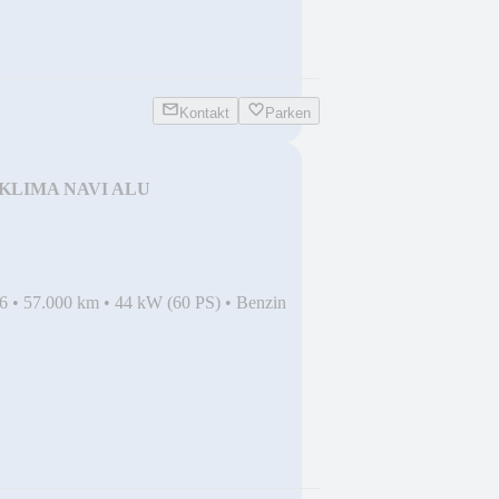
Kontakt
Parken
ub KLIMA NAVI ALU
6
•
57.000 km
•
44 kW (60 PS)
•
Benzin