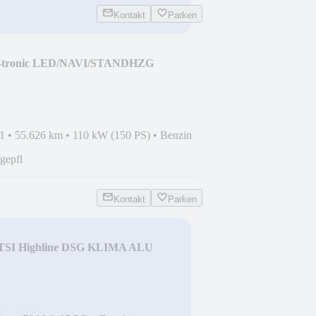
Kontakt
Parken
 S-tronic LED/NAVI/STANDHZG
1
•
55.626 km
•
110 kW (150 PS)
•
Benzin
gepfl
Kontakt
Parken
0 TSI Highline DSG KLIMA ALU