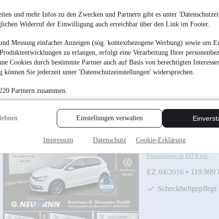
1. Hand
iten und mehr Infos zu den Zwecken und Partnern gibt es unter 'Datenschutzein
glichen Widerruf der Einwilligung auch erreichbar über den Link im Footer.
und Messung einfacher Anzeigen (sog. kontextbezogene Werbung) sowie um Er
Produktentwicklungen zu erlangen, erfolgt eine Verarbeitung Ihrer personenbe
ne Cookies durch bestimmte Partner auch auf Basis von berechtigten Interesse
 können Sie jederzeit unter 'Datenschutzeinstellungen' widersprechen.
 220 Partnern zusammen.
lehnen
Einstellungen verwalten
Einvers
Volkswagen Polo 1.
ALU
Impressum
Datenschutz
Cookie-Erklärung
11.949 €
Finanzierung ab
127 €
mtl.
EZ 04/2016
•
119.999
Scheckheftgepflegt