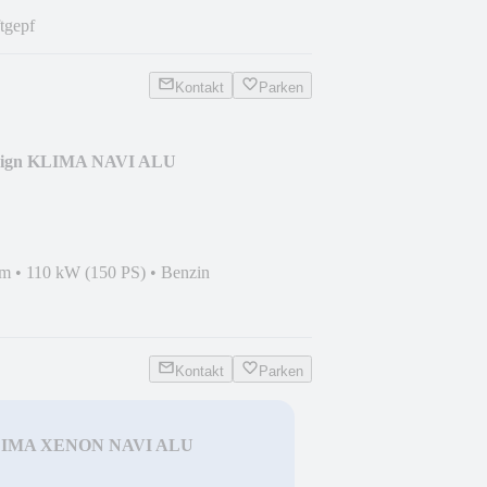
tgepf
Kontakt
Parken
esign KLIMA NAVI ALU
km
•
110 kW (150 PS)
•
Benzin
Kontakt
Parken
 KLIMA XENON NAVI ALU