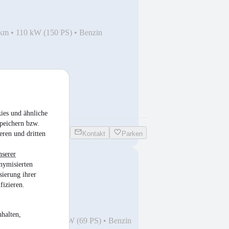
 km
•
110 kW (150 PS)
•
Benzin
ies und ähnliche
peichern bzw.
eren und dritten
Kontakt
Parken
nserer
nymisierten
2 Life KLIMA ALU
sierung ihrer
fizieren.
halten,
3
•
79.999 km
•
51 kW (69 PS)
•
Benzin