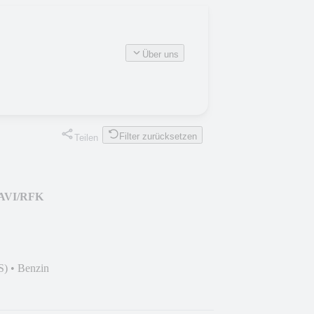
Über uns
Filter zurücksetzen
Teilen
NAVI/RFK
S)
•
Benzin