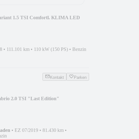
ariant 1.5 TSI Comfortl. KLIMA LED
8
•
111.101 km
•
110 kW (150 PS)
•
Benzin
Kontakt
Parken
brio 2.0 TSI "Last Edition"
haden
•
EZ 07/2019
•
81.430 km
•
zin