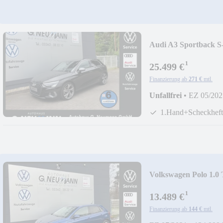
Audi A3 Sportback
¹
25.499 €
Finanzierung ab
271 €
mtl.
Unfallfrei
•
EZ 05/202
1.Hand+Scheckheft
Volkswagen Polo 1.
¹
13.489 €
Finanzierung ab
144 €
mtl.