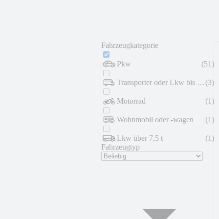
Fahrzeugkategorie
Pkw
(
51
)
Transporter oder Lkw bis 7,5 t
(
3
)
Motorrad
(
1
)
Wohnmobil oder -wagen
(
1
)
Lkw über 7,5 t
(
1
)
Fahrzeugtyp