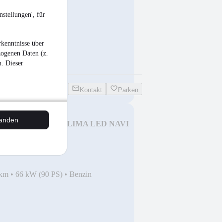
stellungen', für
kenntnisse über
zogenen Daten (z.
n. Dieser
Kontakt
Parken
tanden
2 Comfortline BMT/KLIMA LED NAVI
 km
•
66 kW (90 PS)
•
Benzin