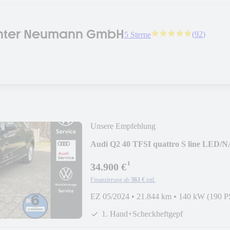
nter Neumann GmbH
(
92
)
5 Sterne
Unsere Empfehlung
Audi Q2 40 TFSI quattro S line LED/
¹
34.900 €
Finanzierung ab
363 €
mtl.
EZ 05/2024
•
21.844 km
•
140 kW (190 P
1. Hand+Scheckheftgepf