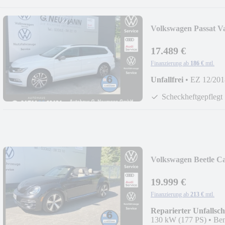
Volkswagen Passat V
NAVI
17.489 €
Finanzierung ab
186 €
mtl.
Unfallfrei
•
EZ 12/201
Scheckheftgepflegt
Volkswagen Beetle Ca
19.999 €
Finanzierung ab
213 €
mtl.
Reparierter Unfallsc
130 kW (177 PS)
•
Ben