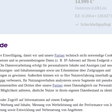
¹
14.999 €
Finanzierung ab
156 €
mtl.
EZ 11/2014
•
120.027
Scheckheftgepflegt
re Einwilligung, damit wir und unsere
Partner
technisch nicht notwendige Cook
setzen und so personenbezogene Daten (z. B. IP-Adresse) auf Ihrem Endgerät s
ie Datenverarbeitung erfolgt für personalisierte Inhalte und Anzeigen (auf uns
Anzeigen- und Inhaltsmessungen sowie um Erkenntnisse über Zielgruppen und
ngen zu gewinnen. Außerdem können wir so Ihre Nutzererfahrung innerhalb
u
uppe
verbessern, Ihr Nutzungsverhalten analysieren sowie Segmente mit pseudo
Volkswagen Polo 1.
mmenstellen und Dritten über unsere
Partner
einen Datenabgleich zur Personali
Möglichkeit anbieten, ähnliche Nutzer in ihrem eigenen Datenbestand zu identi
9.999 €
oder Zugriff auf Informationen auf einem Endgerät
Finanzierung ab
107 €
mtl.
e Werbung und Inhalte, Messung von Werbeleistung und der Performance von In
Unfallfrei
•
EZ 01/201
chung sowie Entwicklung und Verbesserung von Angeboten