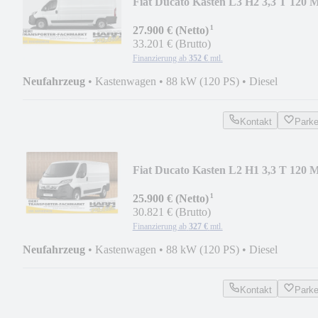
Fiat Ducato Kasten L3 H2 3,3 T 120 
¹
27.900 € (Netto)
33.201 € (Brutto)
Finanzierung ab
352 €
mtl.
Neufahrzeug
•
Kastenwagen
•
88 kW (120 PS)
•
Diesel
Kontakt
Park
Fiat Ducato Kasten L2 H1 3,3 T 120 
¹
25.900 € (Netto)
30.821 € (Brutto)
Finanzierung ab
327 €
mtl.
Neufahrzeug
•
Kastenwagen
•
88 kW (120 PS)
•
Diesel
Kontakt
Park