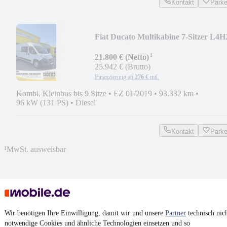
Kontakt
Park
Fiat Ducato Multikabine 7-Sitzer L4H
130 Multijet
¹
21.800 € (Netto)
25.942 € (Brutto)
Finanzierung ab
276 €
mtl.
Kombi, Kleinbus bis 9 Sitze
•
EZ 01/2019
•
93.332 km
•
96 kW (131 PS)
•
Diesel
Kontakt
Park
¹
MwSt. ausweisbar
4.6 Sterne
Wir benötigen Ihre Einwilligung, damit wir und unsere
Partner
technisch nic
App installieren
Nutze mobile.de schnell und einfach
notwendige Cookies und ähnliche Technologien einsetzen und so