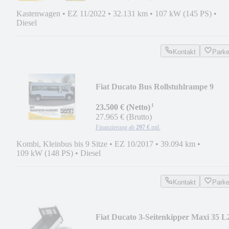
Kastenwagen
•
EZ 11/2022
•
32.131 km
•
107 kW (145 PS)
•
Diesel
Kontakt
Park
Fiat Ducato Bus Rollstuhlrampe 9
Einzelsitze uvm
¹
23.500 € (Netto)
27.965 € (Brutto)
Finanzierung ab
297 €
mtl.
Kombi, Kleinbus bis 9 Sitze
•
EZ 10/2017
•
39.094 km
•
109 kW (148 PS)
•
Diesel
Kontakt
Park
Fiat Ducato 3-Seitenkipper Maxi 35 L
140 Multijet