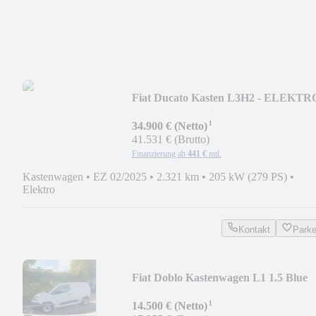
Fiat Ducato Kasten L3H2 - ELEKTRO
110 KWh Batterie
¹
34.900 € (Netto)
41.531 € (Brutto)
Finanzierung ab
441 €
mtl.
Kastenwagen
•
EZ 02/2025
•
2.321 km
•
205 kW (279 PS)
•
Elektro
Kontakt
Park
Fiat Doblo Kastenwagen L1 1.5 Blue
Hdi
¹
14.500 € (Netto)