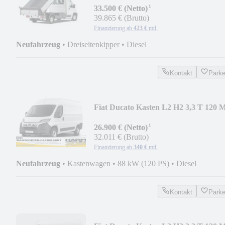
¹
33.500 € (Netto)
39.865 € (Brutto)
Finanzierung ab
423 €
mtl.
Neufahrzeug
•
Dreiseitenkipper
•
Diesel
Kontakt
Park
Fiat Ducato Kasten L2 H2 3,3 T 120 
¹
26.900 € (Netto)
32.011 € (Brutto)
Finanzierung ab
340 €
mtl.
Neufahrzeug
•
Kastenwagen
•
88 kW (120 PS)
•
Diesel
Kontakt
Park