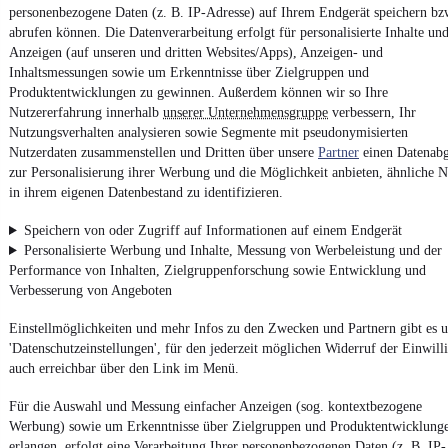
personenbezogene Daten (z. B. IP-Adresse) auf Ihrem Endgerät speichern bz
abrufen können. Die Datenverarbeitung erfolgt für personalisierte Inhalte un
Anzeigen (auf unseren und dritten Websites/Apps), Anzeigen- und
Impressum
Inhaltsmessungen sowie um Erkenntnisse über Zielgruppen und
AGB
Produktentwicklungen zu gewinnen. Außerdem können wir so Ihre
Nutzererfahrung innerhalb
unserer Unternehmensgruppe
verbessern, Ihr
Vertrag widerrufen
Nutzungsverhalten analysieren sowie Segmente mit pseudonymisierten
Datenschutz
Nutzerdaten zusammenstellen und Dritten über unsere
Partner
einen Datenabg
zur Personalisierung ihrer Werbung und die Möglichkeit anbieten, ähnliche N
Datenschutzeinstellungen
in ihrem eigenen Datenbestand zu identifizieren.
Erklärung zur Barrierefreiheit
Speichern von oder Zugriff auf Informationen auf einem Endgerät
Report Security Vulnerability (English)
Personalisierte Werbung und Inhalte, Messung von Werbeleistung und der
Performance von Inhalten, Zielgruppenforschung sowie Entwicklung und
Powered by
Verbesserung von Angeboten
Einstellmöglichkeiten und mehr Infos zu den Zwecken und Partnern gibt es u
Von
Auto verkaufen
über
E-Bikes
und
Gebrauchtwagen
:
'Datenschutzeinstellungen', für den jederzeit möglichen Widerruf der Einwill
Besuche
mobile.de
auch erreichbar über den Link im Menü.
Für die Auswahl und Messung einfacher Anzeigen (sog. kontextbezogene
Werbung) sowie um Erkenntnisse über Zielgruppen und Produktentwicklung
erlangen, erfolgt eine Verarbeitung Ihrer personenbezogenen Daten (z. B. IP-