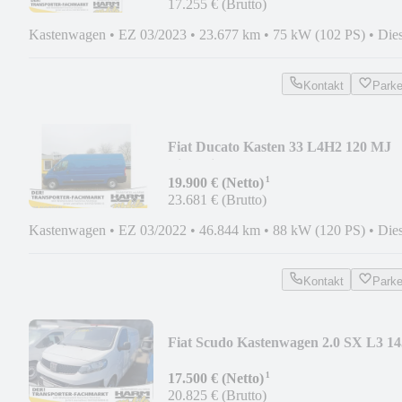
17.255 € (Brutto)
Kastenwagen
•
EZ 03/2023
•
23.677 km
•
75 kW (102 PS)
•
Dies
Kontakt
Park
Fiat Ducato Kasten 33 L4H2 120 MJ
Einzelsitze
¹
19.900 € (Netto)
23.681 € (Brutto)
Kastenwagen
•
EZ 03/2022
•
46.844 km
•
88 kW (120 PS)
•
Dies
Kontakt
Park
Fiat Scudo Kastenwagen 2.0 SX L3 14
MT6
¹
17.500 € (Netto)
20.825 € (Brutto)