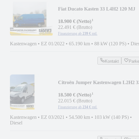
Fiat Ducato Kasten 33 L4H2 120 MJ
Einzelsitze
¹
18.900 € (Netto)
22.491 € (Brutto)
Finanzierung ab
239 €
mtl.
Kastenwagen
•
EZ 01/2022
•
65.190 km
•
88 kW (120 PS)
•
Dies
Kontakt
Park
Citroën Jumper Kastenwagen L2H2 3
HDi
¹
18.500 € (Netto)
22.015 € (Brutto)
Finanzierung ab
234 €
mtl.
Kastenwagen
•
EZ 03/2021
•
54.500 km
•
103 kW (140 PS)
•
Diesel