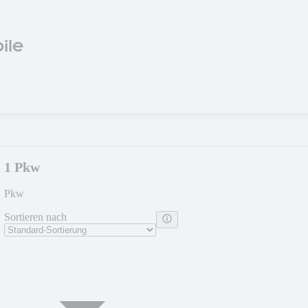
ile
1 Pkw
Pkw
Sortieren nach