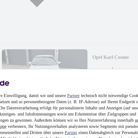
Opel Karl Cosmo
¹
4.480 €
Finanzierung ab
48 €
mtl.
Unfallfrei
•
EZ 08/201
re Einwilligung, damit wir und unsere
Partner
technisch nicht notwendige Cook
setzen und so personenbezogene Daten (z. B. IP-Adresse) auf Ihrem Endgerät s
ie Datenverarbeitung erfolgt für personalisierte Inhalte und Anzeigen (auf uns
Anzeigen- und Inhaltsmessungen sowie um Erkenntnisse über Zielgruppen und
MwSt. ausweisbar
ngen zu gewinnen. Außerdem können wir so Ihre Nutzererfahrung innerhalb
u
uppe
verbessern, Ihr Nutzungsverhalten analysieren sowie Segmente mit pseudo
mmenstellen und Dritten über unsere
Partner
einen Datenabgleich zur Personali