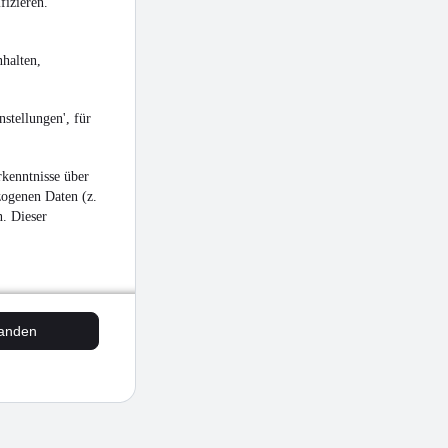
fizieren.
halten,
stellungen', für
kenntnisse über
zogenen Daten (z.
n. Dieser
tanden