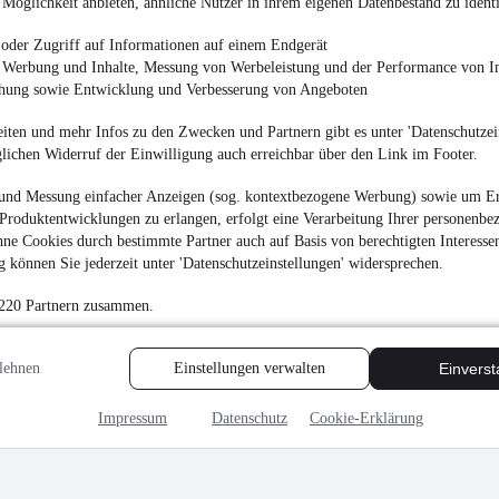
Möglichkeit anbieten, ähnliche Nutzer in ihrem eigenen Datenbestand zu identi
oder Zugriff auf Informationen auf einem Endgerät
e Werbung und Inhalte, Messung von Werbeleistung und der Performance von In
chung sowie Entwicklung und Verbesserung von Angeboten
iten und mehr Infos zu den Zwecken und Partnern gibt es unter 'Datenschutzein
glichen Widerruf der Einwilligung auch erreichbar über den Link im Footer.
und Messung einfacher Anzeigen (sog. kontextbezogene Werbung) sowie um Er
Produktentwicklungen zu erlangen, erfolgt eine Verarbeitung Ihrer personenbe
ne Cookies durch bestimmte Partner auch auf Basis von berechtigten Interesse
 können Sie jederzeit unter 'Datenschutzeinstellungen' widersprechen.
 220 Partnern zusammen.
lehnen
Einstellungen verwalten
Einvers
Impressum
Datenschutz
Cookie-Erklärung