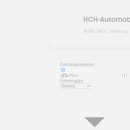
HCH-Automob
DE-
24837
Schleswig
Fahrzeugkategorie
Pkw
(
1
)
Fahrzeugtyp