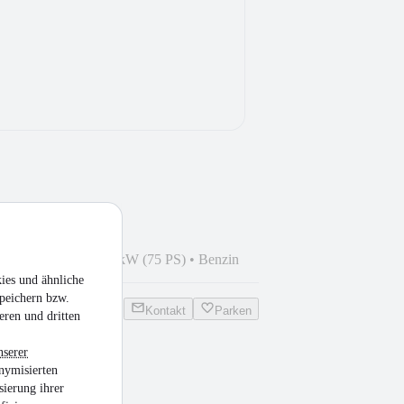
6
•
149.900 km
•
55 kW (75 PS)
•
Benzin
ies und ähnliche
peichern bzw.
Kontakt
Parken
eren und dritten
nserer
nymisierten
sierung ihrer