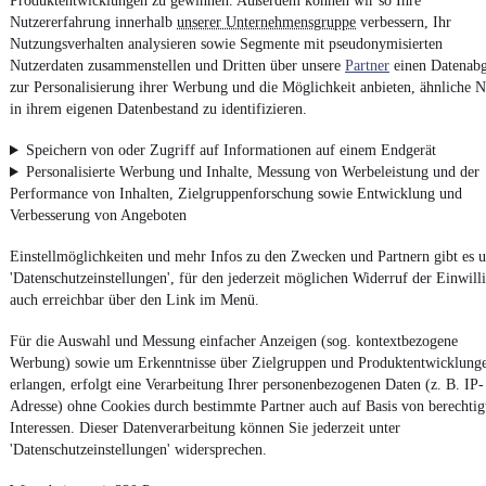
Produktentwicklungen zu gewinnen. Außerdem können wir so Ihre
Nutzererfahrung innerhalb
unserer Unternehmensgruppe
verbessern, Ihr
4.6 Sterne
App installieren
Nutzungsverhalten analysieren sowie Segmente mit pseudonymisierten
Nutze mobile.de schnell und einfach
Nutzerdaten zusammenstellen und Dritten über unsere
Partner
einen Datenabg
zur Personalisierung ihrer Werbung und die Möglichkeit anbieten, ähnliche N
in ihrem eigenen Datenbestand zu identifizieren.
Impressum
Speichern von oder Zugriff auf Informationen auf einem Endgerät
AGB
Personalisierte Werbung und Inhalte, Messung von Werbeleistung und der
Performance von Inhalten, Zielgruppenforschung sowie Entwicklung und
Vertrag widerrufen
Verbesserung von Angeboten
Datenschutz
Einstellmöglichkeiten und mehr Infos zu den Zwecken und Partnern gibt es u
Datenschutzeinstellungen
'Datenschutzeinstellungen', für den jederzeit möglichen Widerruf der Einwill
Erklärung zur Barrierefreiheit
auch erreichbar über den Link im Menü.
Report Security Vulnerability (English)
Für die Auswahl und Messung einfacher Anzeigen (sog. kontextbezogene
Werbung) sowie um Erkenntnisse über Zielgruppen und Produktentwicklung
Powered by
erlangen, erfolgt eine Verarbeitung Ihrer personenbezogenen Daten (z. B. IP-
Adresse) ohne Cookies durch bestimmte Partner auch auf Basis von berechtig
Interessen. Dieser Datenverarbeitung können Sie jederzeit unter
Weitere Fahrzeuge gibt es auf mobile.de, dem Marktplatz für
'Datenschutzeinstellungen' widersprechen.
Autos
und
Motorräder