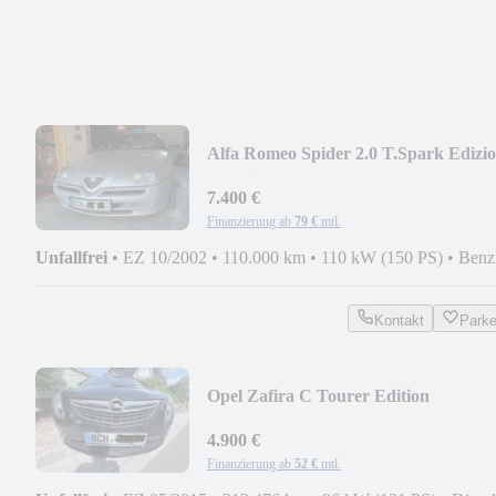
Alfa Romeo Spider 2.0 T.Spark Edizi
Sportiva Sondermodel
7.400 €
Finanzierung ab
79 €
mtl.
Unfallfrei
•
EZ 10/2002
•
110.000 km
•
110 kW (150 PS)
•
Benz
Kontakt
Park
Opel Zafira C Tourer Edition
4.900 €
Finanzierung ab
52 €
mtl.