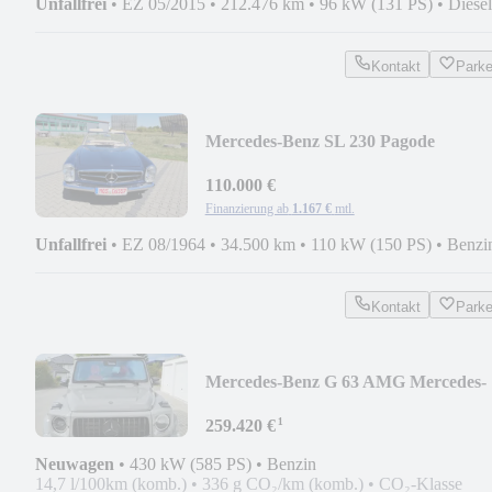
Unfallfrei
•
EZ 05/2015
•
212.476 km
•
96 kW (131 PS)
•
Diesel
Kontakt
Park
Mercedes-Benz SL 230 Pagode
110.000 €
Finanzierung ab
1.167 €
mtl.
Unfallfrei
•
EZ 08/1964
•
34.500 km
•
110 kW (150 PS)
•
Benzi
Kontakt
Park
Mercedes-Benz G 63 AMG Mercedes-
AMG A22 Entert Prod.07/26 MY27
¹
259.420 €
Neuwagen
•
430 kW (585 PS)
•
Benzin
14,7 l/100km (komb.)
•
336 g CO₂/km (komb.)
•
CO₂-Klasse