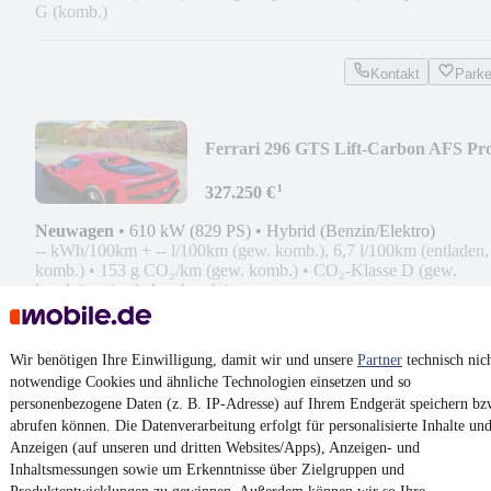
G (komb.)
Kontakt
Park
Ferrari 296 GTS Lift-Carbon AFS Pr
2025 sofort
¹
327.250 €
Neuwagen
•
610 kW (829 PS)
•
Hybrid (Benzin/Elektro)
-- kWh/100km + -- l/100km (gew. komb.), 6,7 l/100km (entladen,
komb.)
•
153 g CO₂/km (gew. komb.)
•
CO₂-Klasse D (gew.
komb.), -- (entladen, komb.)
Kontakt
Park
Wir benötigen Ihre Einwilligung, damit wir und unsere
Partner
technisch nic
notwendige Cookies und ähnliche Technologien einsetzen und so
¹
MwSt. ausweisbar
personenbezogene Daten (z. B. IP-Adresse) auf Ihrem Endgerät speichern bz
abrufen können. Die Datenverarbeitung erfolgt für personalisierte Inhalte un
Anzeigen (auf unseren und dritten Websites/Apps), Anzeigen- und
Inhaltsmessungen sowie um Erkenntnisse über Zielgruppen und