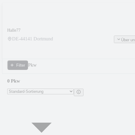
Halle77
DE-
44141
Dortmund
Über un
Pkw
Filter
0 Pkw