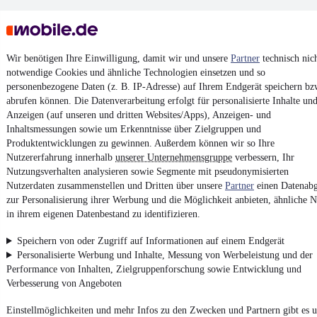
Wir benötigen Ihre Einwilligung, damit wir und unsere
Partner
technisch nic
notwendige Cookies und ähnliche Technologien einsetzen und so
personenbezogene Daten (z. B. IP-Adresse) auf Ihrem Endgerät speichern bz
Keine Inserate gefunden
abrufen können. Die Datenverarbeitung erfolgt für personalisierte Inhalte un
Anzeigen (auf unseren und dritten Websites/Apps), Anzeigen- und
Inhaltsmessungen sowie um Erkenntnisse über Zielgruppen und
Produktentwicklungen zu gewinnen. Außerdem können wir so Ihre
¹
MwSt. ausweisbar
Nutzererfahrung innerhalb
unserer Unternehmensgruppe
verbessern, Ihr
Nutzungsverhalten analysieren sowie Segmente mit pseudonymisierten
Nutzerdaten zusammenstellen und Dritten über unsere
Partner
einen Datenabg
zur Personalisierung ihrer Werbung und die Möglichkeit anbieten, ähnliche N
in ihrem eigenen Datenbestand zu identifizieren.
4.6 Sterne
App installieren
Speichern von oder Zugriff auf Informationen auf einem Endgerät
Nutze mobile.de schnell und einfach
Personalisierte Werbung und Inhalte, Messung von Werbeleistung und der
Performance von Inhalten, Zielgruppenforschung sowie Entwicklung und
Verbesserung von Angeboten
Impressum
Einstellmöglichkeiten und mehr Infos zu den Zwecken und Partnern gibt es u
AGB