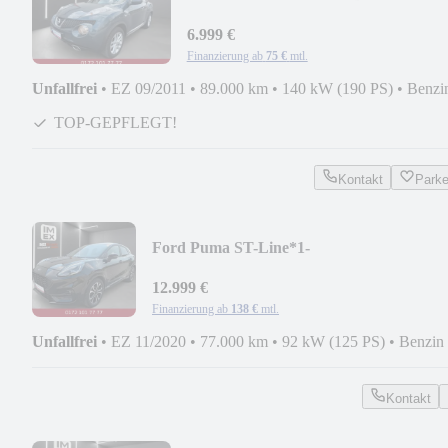
KAM+NAVI+KLIMAAUTO*TOP
6.999 €
Finanzierung ab
75 €
mtl.
Unfallfrei
•
EZ 09/2011
•
89.000 km
•
140 kW (190 PS)
•
Benzi
TOP-GEPFLEGT!
Kontakt
Park
Ford Puma ST-Line*1-
HAND+LED+VIRTUAL+KAM+TOT+AC
12.999 €
Finanzierung ab
138 €
mtl.
Unfallfrei
•
EZ 11/2020
•
77.000 km
•
92 kW (125 PS)
•
Benzin
Kontakt