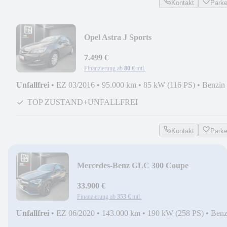
Kontakt
Park
Opel Astra J Sports
Tourer*SCHECKHEFT+KLIMA+PDC+
HD*
7.499 €
Finanzierung ab
80 €
mtl.
Unfallfrei
•
EZ 03/2016
•
95.000 km
•
85 kW (116 PS)
•
Benzin
TOP ZUSTAND+UNFALLFREI
Kontakt
Park
Mercedes-Benz GLC 300 Coupe
4M*AMG+VIRTUAL+DISTR+MASSAGE
33.900 €
Finanzierung ab
353 €
mtl.
Unfallfrei
•
EZ 06/2020
•
143.000 km
•
190 kW (258 PS)
•
Benz