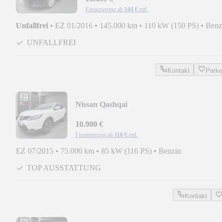
Finanzierung ab
144 €
mtl.
Unfallfrei
•
EZ 01/2016
•
145.000 km
•
110 kW (150 PS)
•
Benz
UNFALLFREI
Kontakt
Park
Nissan Qashqai
Tekna*LED+PANORAMA+360°KAM+NA
ZOLL*
10.900 €
Finanzierung ab
116 €
mtl.
EZ 07/2015
•
75.000 km
•
85 kW (116 PS)
•
Benzin
TOP AUSSTATTUNG
Kontakt