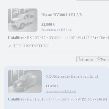
Nissan NV300 L1H1 2,7t
PREMIUM*BEHINDERTENGERECH
RAMPE
22.900 €
Finanzierung ab
239 €
mtl.
Unfallfrei
•
EZ 10/2017
•
35.000 km
•
107 kW (145 PS)
•
Diesel
TOP AUSSTATTUNG
Kontakt
Park
NEU
Mercedes-Benz Sprinter II
Kasten*3-
SITZER+KLIMA+TÜV:06.2028*
11.490 €
Finanzierung ab
122 €
mtl.
Unfallfrei
•
EZ 11/2015
•
174.000 km
•
70 kW (95 PS)
•
Diesel