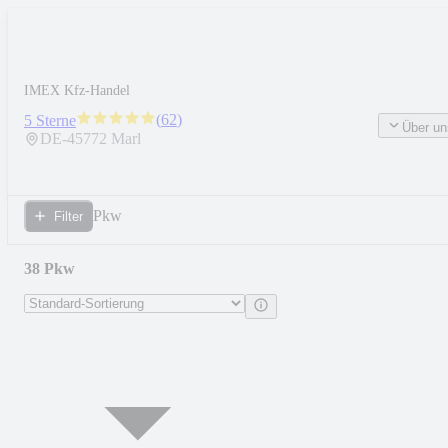
IMEX Kfz-Handel
(
62
)
5 Sterne
Über un
DE-
45772
Marl
Pkw
Filter
38 Pkw