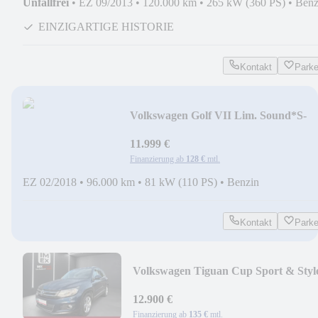
Unfallfrei
•
EZ 09/2013
•
120.000 km
•
265 kW (360 PS)
•
Benz
EINZIGARTIGE HISTORIE
Kontakt
Park
Volkswagen Golf VII Lim. Sound*S-
HEFT+PDC+KLIMAAUTO+SHZ*T
11.999 €
Finanzierung ab
128 €
mtl.
EZ 02/2018
•
96.000 km
•
81 kW (110 PS)
•
Benzin
Kontakt
Park
Volkswagen Tiguan Cup Sport & Styl
BMT*AUTOMATIK+SCHECKHEF
12.900 €
Finanzierung ab
135 €
mtl.