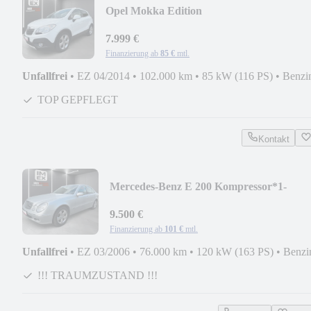
Opel Mokka Edition
ecoFlex*SCHECKHEFT+KAMERA+SHZ
7.999 €
Finanzierung ab
85 €
mtl.
Unfallfrei
•
EZ 04/2014
•
102.000 km
•
85 kW (116 PS)
•
Benzi
TOP GEPFLEGT
Kontakt
Mercedes-Benz E 200 Kompressor*1-
HAND+SCHECKHEFT+SCHIEBEDAC
9.500 €
Finanzierung ab
101 €
mtl.
Unfallfrei
•
EZ 03/2006
•
76.000 km
•
120 kW (163 PS)
•
Benzi
!!! TRAUMZUSTAND !!!