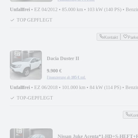
Unfallfrei
•
EZ 04/2012
•
85.000 km
•
103 kW (140 PS)
•
Benzi
TOP GEPFLEGT
Kontakt
Park
Dacia Duster II
Comfort*NAVI+AHK+KAMERA+TEMP
9.900 €
Finanzierung ab
105 €
mtl.
Unfallfrei
•
EZ 06/2018
•
101.000 km
•
84 kW (114 PS)
•
Benzi
TOP-GEPFLEGT
Kon
Nissan Juke Acenta*1-HD+S-HEFT+