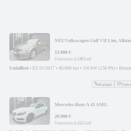
NEU
Volkswagen Golf VII Lim. Allsta
BMT*STAND-HZ+S-HEFT+S-DAC
13.900 €
Finanzierung ab
148 €
mtl.
Unfallfrei
•
EZ 01/2017
•
86.000 km
•
110 kW (150 PS)
•
Benzi
Kontakt
Park
Mercedes-Benz A 45 AMG
4Matic*1HD+NIGHT+DE-
FZ+ABGAS+UNFALLFREI
20.900 €
Finanzierung ab
222 €
mtl.