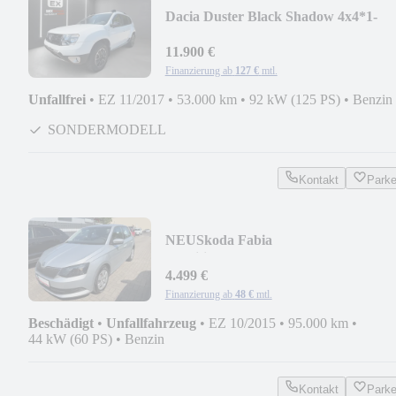
Dacia Duster Black Shadow 4x4*1-
HAND+SCHECKHEFT+KAMERA
11.900 €
Finanzierung ab
127 €
mtl.
Unfallfrei
•
EZ 11/2017
•
53.000 km
•
92 kW (125 PS)
•
Benzin
SONDERMODELL
Kontakt
Park
NEU
Skoda Fabia
Ambition*FAHRBERE! AIRBAG
OKEY!ALLES OKEY!
4.499 €
Finanzierung ab
48 €
mtl.
Beschädigt
•
Unfallfahrzeug
•
EZ 10/2015
•
95.000 km
•
44 kW (60 PS)
•
Benzin
Kontakt
Park