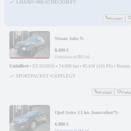
1-HAND+MB-SCHECKHEFT
Kontakt
Nissan Juke N-
Connecta*ALCANTARA+R-
KAM+KLIMAAUT+KEYLESS
8.499 €
Finanzierung ab
89 €
mtl.
Unfallfrei
•
EZ 03/2016
•
74.000 km
•
85 kW (116 PS)
•
Benzin
SPORTPACKET+GEPFLEGT
Kontakt
Park
Opel Astra J Lim. Innovation*S-
HEFT+NAVI+BI-XENON+SHZ
6.900 €
Finanzierung ab
74 €
mtl.