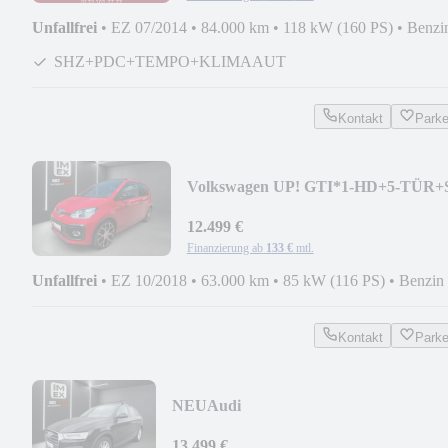
Unfallfrei
•
EZ 07/2014
•
84.000 km
•
118 kW (160 PS)
•
Benzi
SHZ+PDC+TEMPO+KLIMAAUT
Kontakt
Park
Volkswagen UP! GTI*1-HD+5-TÜR+
HEFT+KLIMAAUTO+SHZ+S-DAC
12.499 €
Finanzierung ab
133 €
mtl.
Unfallfrei
•
EZ 10/2018
•
63.000 km
•
85 kW (116 PS)
•
Benzin
Kontakt
Park
NEU
Audi
Q3*LED+1HD+AHK+SCHECKHEFT+
TRONIC+SHZ++PDC+NAVI
13.499 €