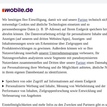
Wir benötigen Ihre Einwilligung, damit wir und unsere
Partner
technisch nic
notwendige Cookies und ähnliche Technologien einsetzen und so
personenbezogene Daten (z. B. IP-Adresse) auf Ihrem Endgerät speichern bz
Keine Inserate gefunden
abrufen können. Die Datenverarbeitung erfolgt für personalisierte Inhalte un
Anzeigen (auf unseren und dritten Websites/Apps), Anzeigen- und
Inhaltsmessungen sowie um Erkenntnisse über Zielgruppen und
Produktentwicklungen zu gewinnen. Außerdem können wir so Ihre
¹
MwSt. ausweisbar
Nutzererfahrung innerhalb
unserer Unternehmensgruppe
verbessern, Ihr
Nutzungsverhalten analysieren sowie Segmente mit pseudonymisierten
Nutzerdaten zusammenstellen und Dritten über unsere
Partner
einen Datenabg
zur Personalisierung ihrer Werbung und die Möglichkeit anbieten, ähnliche N
in ihrem eigenen Datenbestand zu identifizieren.
4.6 Sterne
App installieren
Speichern von oder Zugriff auf Informationen auf einem Endgerät
Nutze mobile.de schnell und einfach
Personalisierte Werbung und Inhalte, Messung von Werbeleistung und der
Performance von Inhalten, Zielgruppenforschung sowie Entwicklung und
Verbesserung von Angeboten
Impressum
Einstellmöglichkeiten und mehr Infos zu den Zwecken und Partnern gibt es u
AGB