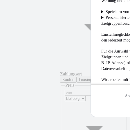
Werbung und die 
Speichern von 
Personalisiert
Zielgruppenfors
Einstellmöglichke
den jederzeit mö
Für die Auswahl 
Zielgruppen und 
B. IP-Adresse) oh
Datenverarbeitung
Zahlungsart
Kaufen
Leasing
Wir arbeiten mit
Preis
¹
Ab