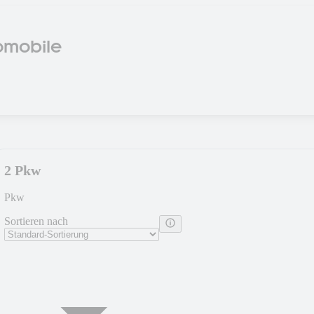
tomobile
2 Pkw
Pkw
Sortieren nach