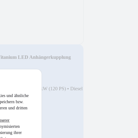
 Titanium LED Anhängerkupplung
0
•
129.650 km
•
88 kW (120 PS)
•
Diesel
ies und ähnliche
peichern bzw.
eren und dritten
nserer
nymisierten
sierung ihrer