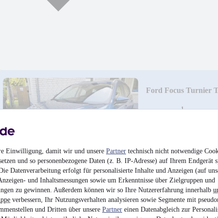
Ford Focus Turnier
¹
12.000 €
Finanzierung ab
128 €
mtl.
Unfallfrei
•
EZ 07/202
re Einwilligung, damit wir und unsere
Partner
technisch nicht notwendige Cook
setzen und so personenbezogene Daten (z. B. IP-Adresse) auf Ihrem Endgerät s
ie Datenverarbeitung erfolgt für personalisierte Inhalte und Anzeigen (auf uns
Anzeigen- und Inhaltsmessungen sowie um Erkenntnisse über Zielgruppen und
ngen zu gewinnen. Außerdem können wir so Ihre Nutzererfahrung innerhalb
u
uppe
verbessern, Ihr Nutzungsverhalten analysieren sowie Segmente mit pseudo
mmenstellen und Dritten über unsere
Partner
einen Datenabgleich zur Personali