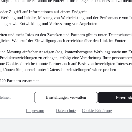
Möglichkeit anbieten, ähnliche Nutzer in ihrem eigenen Datenbestand zu identi
oder Zugriff auf Informationen auf einem Endgerät
e Werbung und Inhalte, Messung von Werbeleistung und der Performance von In
chung sowie Entwicklung und Verbesserung von Angeboten
Land Rover Range R
iten und mehr Infos zu den Zwecken und Partnern gibt es unter 'Datenschutzein
glichen Widerruf der Einwilligung auch erreichbar über den Link im Footer.
¹
47.400 €
Finanzierung ab
493 €
mtl.
und Messung einfacher Anzeigen (sog. kontextbezogene Werbung) sowie um Er
Produktentwicklungen zu erlangen, erfolgt eine Verarbeitung Ihrer personenbe
Unfallfrei
•
EZ 10/202
ne Cookies durch bestimmte Partner auch auf Basis von berechtigten Interesse
 können Sie jederzeit unter 'Datenschutzeinstellungen' widersprechen.
 220 Partnern zusammen.
MwSt. ausweisbar
lehnen
Einstellungen verwalten
Einvers
Impressum
Datenschutz
Cookie-Erklärung