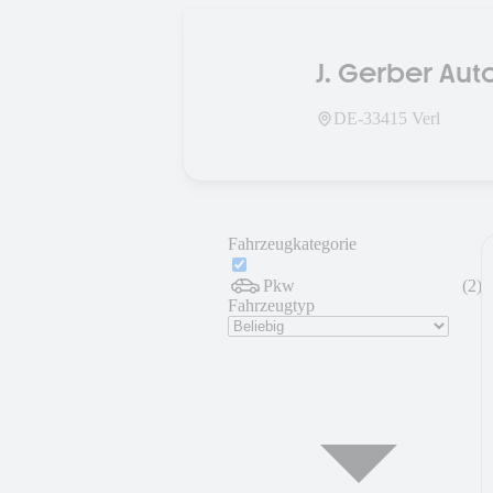
J. Gerber Au
DE-
33415
Verl
Fahrzeugkategorie
Pkw
(
2
)
Fahrzeugtyp