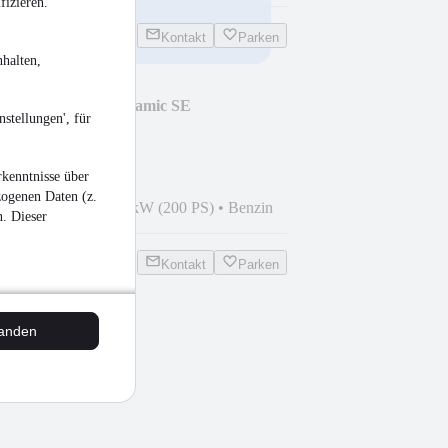
fizieren.
Kontakt
Parken
halten,
over Evoque R-Dynamic SE
stellungen', für
kenntnisse über
zogenen Daten (z.
3
•
26.300 km
•
147 kW (200 PS)
•
Benzin
n. Dieser
Kontakt
Parken
tanden