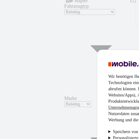
Stapler
(
1
)
Fahrzeugtyp
Wir benötigen Ih
Technologien ein
abrufen können. D
Websites/Apps), 
Marke
Produktentwicklu
Unternehmensgr
Nutzerdaten zusa
Werbung und die 
Speichern von 
Personalisiert