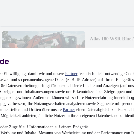
Atlas 180 WSR Blue
Preis auf Anfrag
Mobilbagger
•
BJ 2017
re Einwilligung, damit wir und unsere
Partner
technisch nicht notwendige Cook
setzen und so personenbezogene Daten (z. B. IP-Adresse) auf Ihrem Endgerät s
ie Datenverarbeitung erfolgt für personalisierte Inhalte und Anzeigen (auf uns
Anzeigen- und Inhaltsmessungen sowie um Erkenntnisse über Zielgruppen und
ngen zu gewinnen. Außerdem können wir so Ihre Nutzererfahrung innerhalb
u
Schaeff SKL 850 wie 
uppe
verbessern, Ihr Nutzungsverhalten analysieren sowie Segmente mit pseudo
mmenstellen und Dritten über unsere
Partner
einen Datenabgleich zur Personali
5.950 €
Möglichkeit anbieten, ähnliche Nutzer in ihrem eigenen Datenbestand zu identi
Radlader
•
BJ 1986
•
9
oder Zugriff auf Informationen auf einem Endgerät
e Werbung und Inhalte, Messung von Werbeleistung und der Performance von In