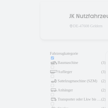
JK Nutzfahr
DE-
47608
Geldern
Fahrzeugkategorie
Baumaschine
(
3
)
Auflieger
(
3
)
Sattelzugmaschine (SZM)
(
2
)
Anhänger
(
2
)
Transporter oder Lkw bis 7,5 t
(
2
)