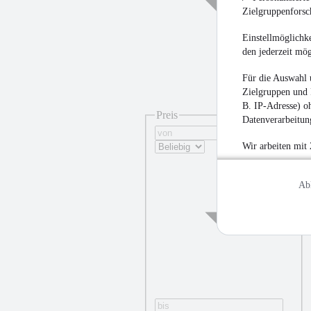
Zielgruppenfors
Einstellmöglichke
den jederzeit mö
Für die Auswahl 
Zielgruppen und 
B. IP-Adresse) oh
Preis
Datenverarbeitung
Wir arbeiten mit
Ab
¹