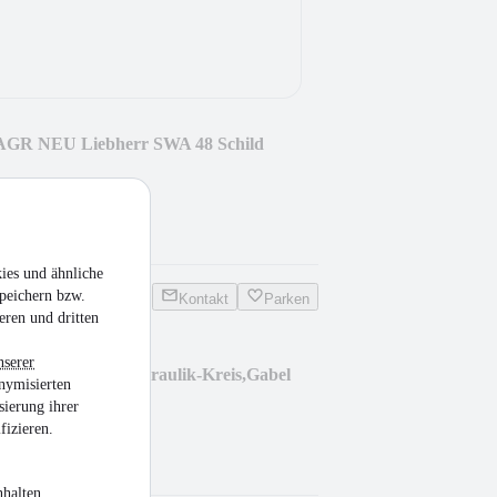
 AGR NEU Liebherr SWA 48 Schild
e
•
7.759 Betriebsstd.
ies und ähnliche
peichern bzw.
Kontakt
Parken
eren und dritten
nserer
ZL8, 6.500kg,2xHydraulik-Kreis,Gabel
nymisierten
sierung ihrer
fizieren.
.999 Betriebsstd.
halten,