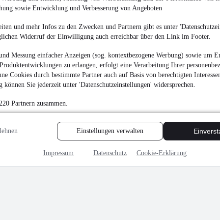
chung sowie Entwicklung und Verbesserung von Angeboten
iten und mehr Infos zu den Zwecken und Partnern gibt es unter 'Datenschutzein
glichen Widerruf der Einwilligung auch erreichbar über den Link im Footer.
Wacker EZ26 Ed.A S
und Messung einfacher Anzeigen (sog. kontextbezogene Werbung) sowie um Er
Produktentwicklungen zu erlangen, erfolgt eine Verarbeitung Ihrer personenbe
¹
27.999 € (Netto)
ne Cookies durch bestimmte Partner auch auf Basis von berechtigten Interesse
33.319 € (Brutto)
 können Sie jederzeit unter 'Datenschutzeinstellungen' widersprechen.
Mini-/Kompaktbagger
 220 Partnern zusammen.
lehnen
Einstellungen verwalten
Einvers
MwSt. ausweisbar
Impressum
Datenschutz
Cookie-Erklärung