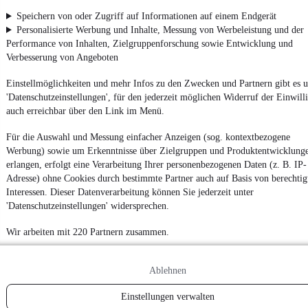
App installieren
Nutze mobile.de schnell und einfach
Speichern von oder Zugriff auf Informationen auf einem Endgerät
Personalisierte Werbung und Inhalte, Messung von Werbeleistung und der
Performance von Inhalten, Zielgruppenforschung sowie Entwicklung und
Verbesserung von Angeboten
Impressum
AGB
Einstellmöglichkeiten und mehr Infos zu den Zwecken und Partnern gibt es u
'Datenschutzeinstellungen', für den jederzeit möglichen Widerruf der Einwill
Vertrag widerrufen
auch erreichbar über den Link im Menü.
Datenschutz
Für die Auswahl und Messung einfacher Anzeigen (sog. kontextbezogene
Datenschutzeinstellungen
Werbung) sowie um Erkenntnisse über Zielgruppen und Produktentwicklung
Erklärung zur Barrierefreiheit
erlangen, erfolgt eine Verarbeitung Ihrer personenbezogenen Daten (z. B. IP-
Adresse) ohne Cookies durch bestimmte Partner auch auf Basis von berechtig
Report Security Vulnerability (English)
Interessen. Dieser Datenverarbeitung können Sie jederzeit unter
'Datenschutzeinstellungen' widersprechen.
Powered by
Wir arbeiten mit 220 Partnern zusammen.
Von
Auto verkaufen
über
E-Bikes
und
Gebrauchtwagen
:
Ablehnen
Besuche
mobile.de
Einstellungen verwalten