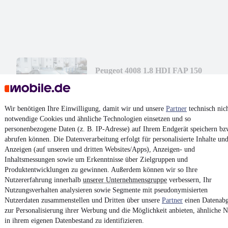
Peugeot 4008 1.8 HDI FAP 150
6.900 €
Finanzierung ab
56 €
mtl.
Wir benötigen Ihre Einwilligung, damit wir und unsere
Partner
technisch nic
Unfallfrei
•
EZ 05/2015
•
142.600 km
•
110 kW (150 PS)
•
Dies
notwendige Cookies und ähnliche Technologien einsetzen und so
personenbezogene Daten (z. B. IP-Adresse) auf Ihrem Endgerät speichern bz
abrufen können. Die Datenverarbeitung erfolgt für personalisierte Inhalte un
Kontakt
Park
Anzeigen (auf unseren und dritten Websites/Apps), Anzeigen- und
Inhaltsmessungen sowie um Erkenntnisse über Zielgruppen und
¹
MwSt. ausweisbar
Produktentwicklungen zu gewinnen. Außerdem können wir so Ihre
Nutzererfahrung innerhalb
unserer Unternehmensgruppe
verbessern, Ihr
Nutzungsverhalten analysieren sowie Segmente mit pseudonymisierten
Nutzerdaten zusammenstellen und Dritten über unsere
Partner
einen Datenabg
zur Personalisierung ihrer Werbung und die Möglichkeit anbieten, ähnliche N
in ihrem eigenen Datenbestand zu identifizieren.
4.6 Sterne