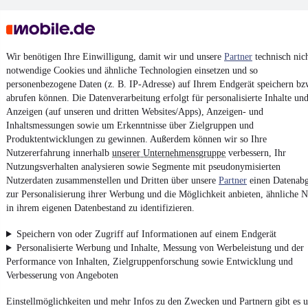
Wir benötigen Ihre Einwilligung, damit wir und unsere
Partner
technisch nic
notwendige Cookies und ähnliche Technologien einsetzen und so
personenbezogene Daten (z. B. IP-Adresse) auf Ihrem Endgerät speichern bz
Keine Inserate gefunden
abrufen können. Die Datenverarbeitung erfolgt für personalisierte Inhalte un
Anzeigen (auf unseren und dritten Websites/Apps), Anzeigen- und
Inhaltsmessungen sowie um Erkenntnisse über Zielgruppen und
Produktentwicklungen zu gewinnen. Außerdem können wir so Ihre
¹
MwSt. ausweisbar
Nutzererfahrung innerhalb
unserer Unternehmensgruppe
verbessern, Ihr
Nutzungsverhalten analysieren sowie Segmente mit pseudonymisierten
Nutzerdaten zusammenstellen und Dritten über unsere
Partner
einen Datenabg
zur Personalisierung ihrer Werbung und die Möglichkeit anbieten, ähnliche N
in ihrem eigenen Datenbestand zu identifizieren.
4.6 Sterne
App installieren
Speichern von oder Zugriff auf Informationen auf einem Endgerät
Nutze mobile.de schnell und einfach
Personalisierte Werbung und Inhalte, Messung von Werbeleistung und der
Performance von Inhalten, Zielgruppenforschung sowie Entwicklung und
Verbesserung von Angeboten
Impressum
Einstellmöglichkeiten und mehr Infos zu den Zwecken und Partnern gibt es u
AGB