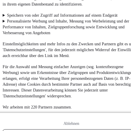
Nutze mobile.de schnell und einfach
in ihrem eigenen Datenbestand zu identifizieren.
Speichern von oder Zugriff auf Informationen auf einem Endgerät
Personalisierte Werbung und Inhalte, Messung von Werbeleistung und der
Impressum
Performance von Inhalten, Zielgruppenforschung sowie Entwicklung und
AGB
Verbesserung von Angeboten
Vertrag widerrufen
Einstellmöglichkeiten und mehr Infos zu den Zwecken und Partnern gibt es u
Datenschutz
'Datenschutzeinstellungen', für den jederzeit möglichen Widerruf der Einwill
auch erreichbar über den Link im Menü.
Datenschutzeinstellungen
Erklärung zur Barrierefreiheit
Für die Auswahl und Messung einfacher Anzeigen (sog. kontextbezogene
Werbung) sowie um Erkenntnisse über Zielgruppen und Produktentwicklung
Report Security Vulnerability (English)
erlangen, erfolgt eine Verarbeitung Ihrer personenbezogenen Daten (z. B. IP-
Adresse) ohne Cookies durch bestimmte Partner auch auf Basis von berechtig
Powered by
Interessen. Dieser Datenverarbeitung können Sie jederzeit unter
'Datenschutzeinstellungen' widersprechen.
Wir arbeiten mit 220 Partnern zusammen.
Weitere Fahrzeuge gibt es auf mobile.de, dem Marktplatz für
Autos
und
Motorräder
Ablehnen