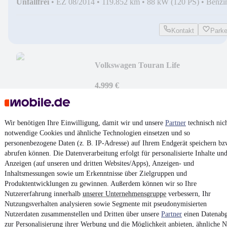
Unfallfrei
•
EZ 08/2014
•
119.852 km
•
88 kW (120 PS)
•
Benzi
Kontakt
Park
Volkswagen Touran Life
4.999 €
Finanzierung ab
52 €
mtl.
Unfallfrei
•
EZ 10/2013
•
249.442 km
•
77 kW (105 PS)
•
Benzi
Wir benötigen Ihre Einwilligung, damit wir und unsere
Partner
technisch nic
notwendige Cookies und ähnliche Technologien einsetzen und so
Kontakt
Park
personenbezogene Daten (z. B. IP-Adresse) auf Ihrem Endgerät speichern bz
abrufen können. Die Datenverarbeitung erfolgt für personalisierte Inhalte un
¹
MwSt. ausweisbar
Anzeigen (auf unseren und dritten Websites/Apps), Anzeigen- und
Inhaltsmessungen sowie um Erkenntnisse über Zielgruppen und
Produktentwicklungen zu gewinnen. Außerdem können wir so Ihre
Nutzererfahrung innerhalb
unserer Unternehmensgruppe
verbessern, Ihr
Nutzungsverhalten analysieren sowie Segmente mit pseudonymisierten
Nutzerdaten zusammenstellen und Dritten über unsere
Partner
einen Datenabg
4.6 Sterne
zur Personalisierung ihrer Werbung und die Möglichkeit anbieten, ähnliche N
App installieren