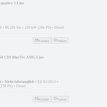
quattro S Line
0
•
86.291 km
•
210 kW (286 PS)
•
Diesel
Kontakt
Parken
50 CDI BlueTec AMG Line
i
•
Nicht fahrtauglich
•
EZ 01/2013
•
(258 PS)
•
Diesel
Kontakt
Parken