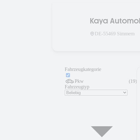
Kaya Automob
DE-
55469
Simmern
Fahrzeugkategorie
Pkw
(
19
)
Fahrzeugtyp