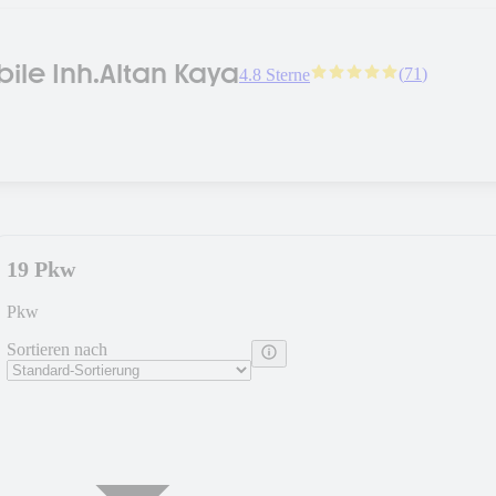
ile Inh.Altan Kaya
(
71
)
4.8 Sterne
19 Pkw
Pkw
Sortieren nach