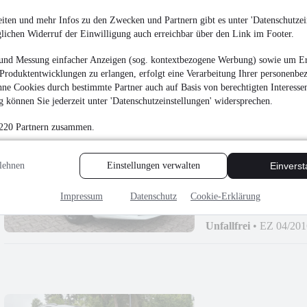
Ford Kuga ST-Line
iten und mehr Infos zu den Zwecken und Partnern gibt es unter 'Datenschutzein
15.999 €
glichen Widerruf der Einwilligung auch erreichbar über den Link im Footer.
Finanzierung ab
170 €
mtl.
und Messung einfacher Anzeigen (sog. kontextbezogene Werbung) sowie um Er
Unfallfrei
•
EZ 11/201
Produktentwicklungen zu erlangen, erfolgt eine Verarbeitung Ihrer personenbe
ne Cookies durch bestimmte Partner auch auf Basis von berechtigten Interesse
 können Sie jederzeit unter 'Datenschutzeinstellungen' widersprechen.
 220 Partnern zusammen.
Skoda Octavia Combi
lehnen
Einstellungen verwalten
Einvers
16.999 €
Impressum
Datenschutz
Cookie-Erklärung
Finanzierung ab
181 €
mtl.
Unfallfrei
•
EZ 04/201