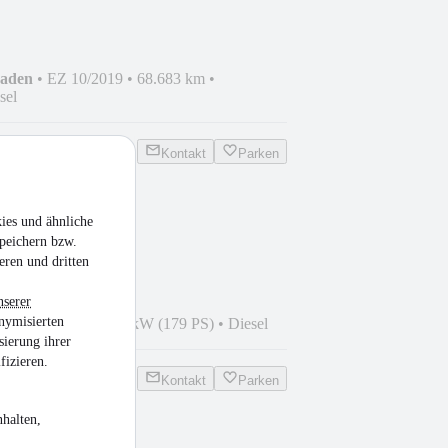
haden
•
EZ 10/2019
•
68.683 km
•
sel
Kontakt
Parken
ies und ähnliche
peichern bzw.
eren und dritten
nserer
nymisierten
7
•
67.401 km
•
132 kW (179 PS)
•
Diesel
sierung ihrer
fizieren.
Kontakt
Parken
halten,