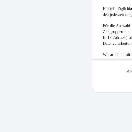
Einstellmöglichke
den jederzeit mö
Für die Auswahl 
Zielgruppen und 
B. IP-Adresse) oh
Datenverarbeitung
Wir arbeiten mit
Ab