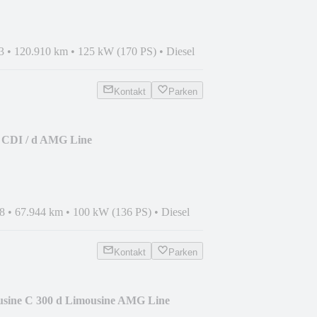
3
•
120.910 km
•
125 kW (170 PS)
•
Diesel
Kontakt
Parken
 CDI / d AMG Line
8
•
67.944 km
•
100 kW (136 PS)
•
Diesel
Kontakt
Parken
sine C 300 d Limousine AMG Line