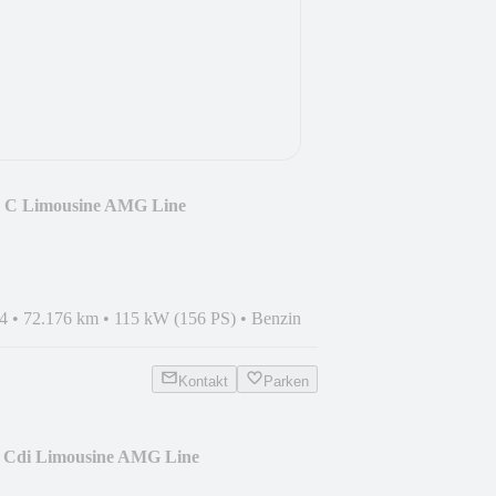
0 C Limousine AMG Line
4
•
72.176 km
•
115 kW (156 PS)
•
Benzin
Kontakt
Parken
0 Cdi Limousine AMG Line