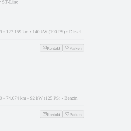
 ST-Line
9
•
127.159 km
•
140 kW (190 PS)
•
Diesel
Kontakt
Parken
0
•
74.674 km
•
92 kW (125 PS)
•
Benzin
Kontakt
Parken