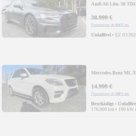
Audi A6 Lim. 50 TDI 
38.999 €
Finanzierung ab
414 €
mtl.
Unfallfrei
•
EZ 03/202
Mercedes-Benz ML 3
14.999 €
Finanzierung ab
160 €
mtl.
Beschädigt
•
Unfallfre
176.000 km
•
190 kW 