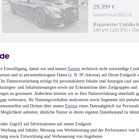
29.399 €
Finanzierung ab
312 €
mtl.
Reparierter Unfallsc
180 kW (245 PS)
•
Die
Ford Kuga Titanium
re Einwilligung, damit wir und unsere
Partner
technisch nicht notwendige Cook
setzen und so personenbezogene Daten (z. B. IP-Adresse) auf Ihrem Endgerät s
ie Datenverarbeitung erfolgt für personalisierte Inhalte und Anzeigen (auf uns
17.999 €
Anzeigen- und Inhaltsmessungen sowie um Erkenntnisse über Zielgruppen und
Finanzierung ab
188 €
mtl.
ngen zu gewinnen. Außerdem können wir so Ihre Nutzererfahrung innerhalb
u
uppe
verbessern, Ihr Nutzungsverhalten analysieren sowie Segmente mit pseudo
Unfallfrei
•
EZ 06/201
mmenstellen und Dritten über unsere
Partner
einen Datenabgleich zur Personali
Möglichkeit anbieten, ähnliche Nutzer in ihrem eigenen Datenbestand zu identi
oder Zugriff auf Informationen auf einem Endgerät
e Werbung und Inhalte, Messung von Werbeleistung und der Performance von In
chung sowie Entwicklung und Verbesserung von Angeboten