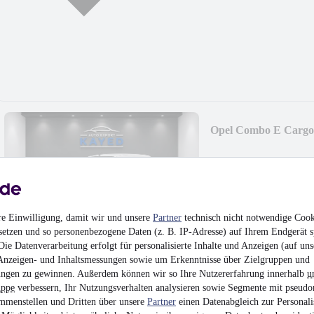
Opel Combo E Cargo 
4.300 €
Finanzierung ab
46 €
mtl.
Unfallfrei
•
EZ 12/201
re Einwilligung, damit wir und unsere
Partner
technisch nicht notwendige Cook
setzen und so personenbezogene Daten (z. B. IP-Adresse) auf Ihrem Endgerät s
ie Datenverarbeitung erfolgt für personalisierte Inhalte und Anzeigen (auf uns
Anzeigen- und Inhaltsmessungen sowie um Erkenntnisse über Zielgruppen und
ngen zu gewinnen. Außerdem können wir so Ihre Nutzererfahrung innerhalb
u
uppe
verbessern, Ihr Nutzungsverhalten analysieren sowie Segmente mit pseudo
Mercedes-Benz E 200
mmenstellen und Dritten über unsere
Partner
einen Datenabgleich zur Personali