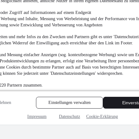
Möglichkeit anbieten, ähnliche Nutzer in ihrem eigenen Datenbestand zu identi
5.250 €
Finanzierung ab
56 €
mtl.
oder Zugriff auf Informationen auf einem Endgerät
e Werbung und Inhalte, Messung von Werbeleistung und der Performance von In
Unfallfrei
•
EZ 09/201
chung sowie Entwicklung und Verbesserung von Angeboten
iten und mehr Infos zu den Zwecken und Partnern gibt es unter 'Datenschutzein
glichen Widerruf der Einwilligung auch erreichbar über den Link im Footer.
MwSt. ausweisbar
und Messung einfacher Anzeigen (sog. kontextbezogene Werbung) sowie um Er
Produktentwicklungen zu erlangen, erfolgt eine Verarbeitung Ihrer personenbe
ne Cookies durch bestimmte Partner auch auf Basis von berechtigten Interesse
 können Sie jederzeit unter 'Datenschutzeinstellungen' widersprechen.
 220 Partnern zusammen.
lehnen
Einstellungen verwalten
Einvers
Impressum
Datenschutz
Cookie-Erklärung