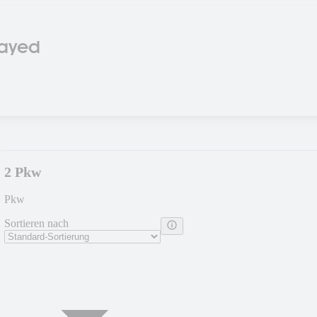
Kayed
2 Pkw
Pkw
Sortieren nach