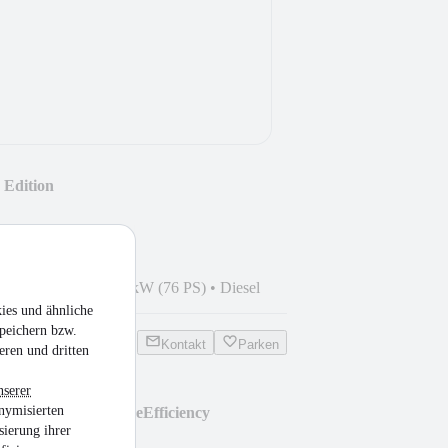
Edition
8
•
198.000 km
•
56 kW (76 PS)
•
Diesel
ies und ähnliche
peichern bzw.
Kontakt
Parken
eren und dritten
nserer
nymisierten
 Limousine CGI BlueEfficiency
sierung ihrer