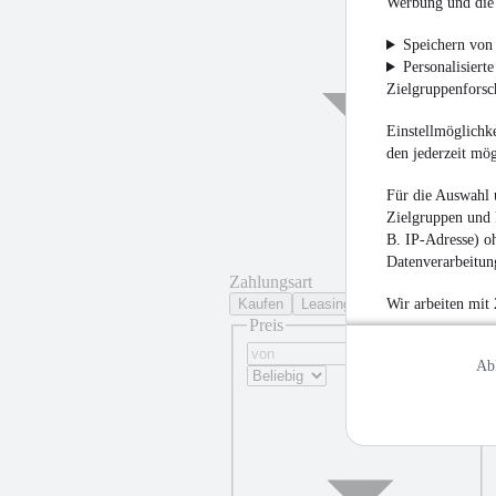
Werbung und die 
Speichern von 
Personalisiert
Zielgruppenfors
Einstellmöglichke
den jederzeit mö
¹
Für die Auswahl 
Zielgruppen und 
B. IP-Adresse) oh
Datenverarbeitung
Zahlungsart
Kaufen
Leasing
Wir arbeiten mit
Preis
Ab