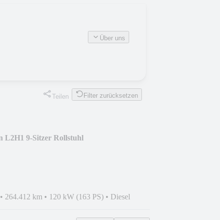
Über uns
Filter zurücksetzen
Teilen
 L2H1 9-Sitzer Rollstuhl
•
264.412 km
•
120 kW (163 PS)
•
Diesel