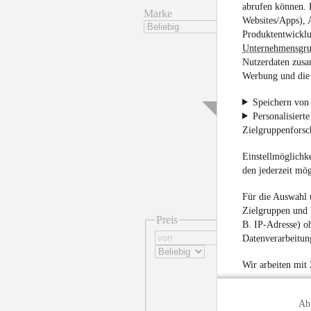
abrufen können. D
Marke
Websites/Apps), 
Produktentwicklu
Unternehmensgr
Nutzerdaten zusa
Werbung und die 
Speichern von 
Personalisiert
Zielgruppenfors
Einstellmöglichke
den jederzeit mö
Für die Auswahl 
Zielgruppen und 
Preis
B. IP-Adresse) oh
Datenverarbeitung
Wir arbeiten mit
Ab