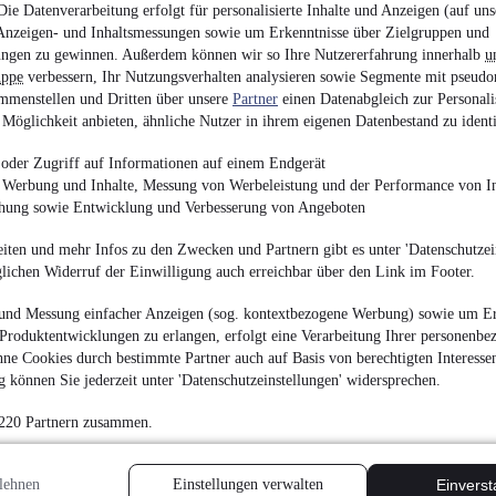
ie Datenverarbeitung erfolgt für personalisierte Inhalte und Anzeigen (auf uns
Anzeigen- und Inhaltsmessungen sowie um Erkenntnisse über Zielgruppen und
Mercedes-Benz Sprint
ngen zu gewinnen. Außerdem können wir so Ihre Nutzererfahrung innerhalb
u
Rollstuhl
uppe
verbessern, Ihr Nutzungsverhalten analysieren sowie Segmente mit pseudo
¹
9.900 € (Netto)
mmenstellen und Dritten über unsere
Partner
einen Datenabgleich zur Personali
11.781 € (Brutto)
Möglichkeit anbieten, ähnliche Nutzer in ihrem eigenen Datenbestand zu identi
Finanzierung ab
123 €
mtl.
oder Zugriff auf Informationen auf einem Endgerät
Kombi, Kleinbus bis 9 
e Werbung und Inhalte, Messung von Werbeleistung und der Performance von In
120 kW (163 PS)
•
Die
chung sowie Entwicklung und Verbesserung von Angeboten
iten und mehr Infos zu den Zwecken und Partnern gibt es unter 'Datenschutzein
glichen Widerruf der Einwilligung auch erreichbar über den Link im Footer.
und Messung einfacher Anzeigen (sog. kontextbezogene Werbung) sowie um Er
Mercedes-Benz Sprin
Produktentwicklungen zu erlangen, erfolgt eine Verarbeitung Ihrer personenbe
ne Cookies durch bestimmte Partner auch auf Basis von berechtigten Interesse
 können Sie jederzeit unter 'Datenschutzeinstellungen' widersprechen.
6.500 €
Finanzierung ab
69 €
mtl.
 220 Partnern zusammen.
Kastenwagen hoch + l
105 kW (143 PS)
•
Die
lehnen
Einstellungen verwalten
Einvers