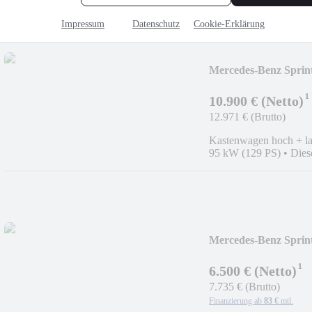
Impressum
Datenschutz
Cookie-Erklärung
Mercedes-Benz Sprin
¹
10.900 € (Netto)
12.971 € (Brutto)
Kastenwagen hoch + l
95 kW (129 PS)
•
Dies
Mercedes-Benz Sprin
¹
6.500 € (Netto)
7.735 € (Brutto)
Finanzierung ab
83 €
mtl.