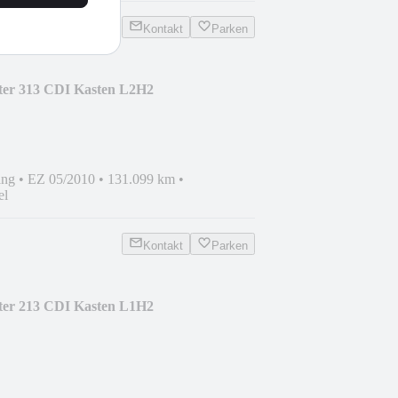
Kontakt
Parken
ter 313 CDI Kasten L2H2
ang
•
EZ 05/2010
•
131.099 km
•
el
Kontakt
Parken
ter 213 CDI Kasten L1H2