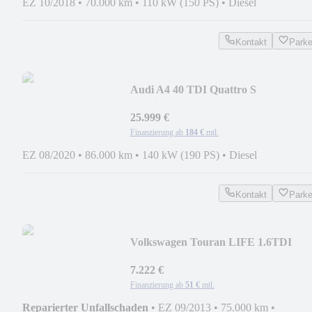
EZ 10/2018
•
70.000 km
•
110 kW (150 PS)
•
Diesel
Kontakt
Park
Audi A4 40 TDI Quattro S
Tronic*NAVI*MATRIX*ACC*LED
25.999 €
Finanzierung ab
184 €
mtl.
EZ 08/2020
•
86.000 km
•
140 kW (190 PS)
•
Diesel
Kontakt
Park
Volkswagen Touran LIFE 1.6TDI
DSG*NAVI*KLIMA*PDC*75.000km
7.222 €
Finanzierung ab
51 €
mtl.
Reparierter Unfallschaden
•
EZ 09/2013
•
75.000 km
•