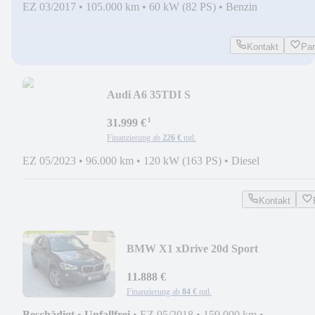
EZ 03/2017
•
105.000 km
•
60 kW (82 PS)
•
Benzin
Kontakt
Pa
Audi A6 35TDI S
Tronic*AHK*PANO*VIRTUAL*Bang&Olu
¹
31.999 €
Finanzierung ab
226 €
mtl.
EZ 05/2023
•
96.000 km
•
120 kW (163 PS)
•
Diesel
Kontakt
BMW X1 xDrive 20d Sport
Line*AUTOMATIK*NAVI*LED*PA
11.888 €
Finanzierung ab
84 €
mtl.
Beschädigt
•
Unfallfrei
•
EZ 05/2018
•
159.000 km
•