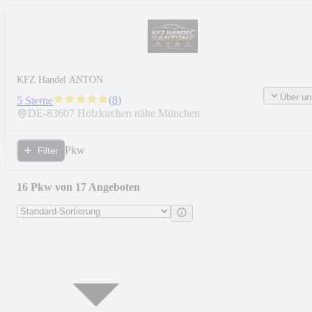
KFZ Handel ANTON
Über un
(
8
)
5 Sterne
DE-
83607
Holzkirchen nähe München
Pkw
Filter
16 Pkw von 17 Angeboten