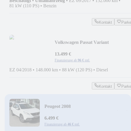
Beschädigt
•
Unfallfahrzeug
•
EZ 09/2017
•
152.000 km
•
81 kW (110 PS)
•
Benzin
Kontakt
Park
Volkswagen Passat Variant
TDI*DSG*NAVI*PDC*F1*ACC*
13.499 €
Finanzierung ab
96 €
mtl.
EZ 04/2018
•
148.000 km
•
88 kW (120 PS)
•
Diesel
Kontakt
Park
Peugeot 2008
Active*KLIMA*105.000km*PDC*Sitzheiz
6.499 €
Finanzierung ab
46 €
mtl.