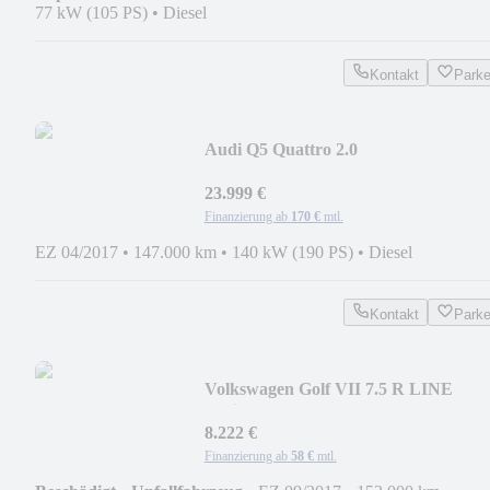
77 kW (105 PS)
•
Diesel
Kontakt
Park
Audi Q5 Quattro 2.0
TDI*MMI*VIRTUAL*S LINE
Exterieur*
23.999 €
Finanzierung ab
170 €
mtl.
EZ 04/2017
•
147.000 km
•
140 kW (190 PS)
•
Diesel
Kontakt
Park
Volkswagen Golf VII 7.5 R LINE
Optik*ACC*KLIMA*EURO 6*
8.222 €
Finanzierung ab
58 €
mtl.