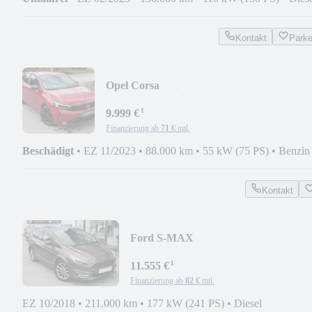
Kontakt
Park
Opel Corsa
F*Klima*Sitzheizung*Lenkradheizung*
¹
9.999 €
Finanzierung ab
71 €
mtl.
Beschädigt
•
EZ 11/2023
•
88.000 km
•
55 kW (75 PS)
•
Benzin
Kontakt
Ford S-MAX
VIGNALE*NAVI*PANO*LED*7
¹
Sitzer*LEDER*
11.555 €
Finanzierung ab
82 €
mtl.
EZ 10/2018
•
211.000 km
•
177 kW (241 PS)
•
Diesel