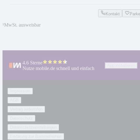
Kontakt
Park
¹
MwSt. ausweisbar
4.6 Sterne
App installieren
Nutze mobile.de schnell und einfach
Impressum
AGB
Vertrag widerrufen
Datenschutz
Datenschutzeinstellungen
Erklärung zur Barrierefreiheit