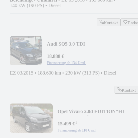
140 kW (190 PS)
•
Diesel
Kontakt
Park
Audi SQ5 3.0 TDI
Quattro*NAVI*PANO*KAMERA*BAN
18.888 €
Finanzierung ab
134 €
mtl.
EZ 03/2015
•
188.600 km
•
230 kW (313 PS)
•
Diesel
Kontakt
Opel Vivaro 2.0d EDITION*H1
L3*NAVI*WÜRTH EINRICHTUNG
¹
15.499 €
Finanzierung ab
110 €
mtl.