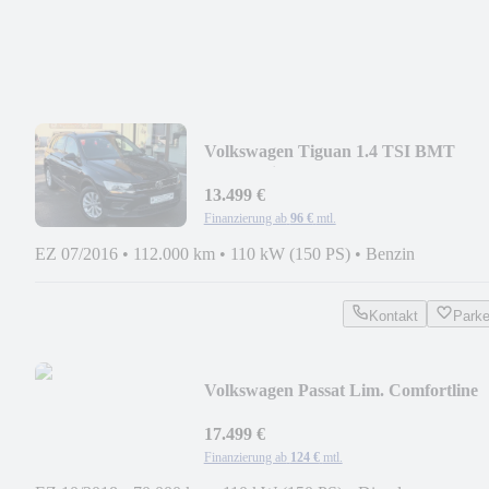
Volkswagen Tiguan 1.4 TSI BMT
Comfortline
13.499 €
Finanzierung ab
96 €
mtl.
EZ 07/2016
•
112.000 km
•
110 kW (150 PS)
•
Benzin
Kontakt
Park
Volkswagen Passat Lim. Comfortline
2.0TDI*NAVI*VIRTUAL*PDC*
17.499 €
Finanzierung ab
124 €
mtl.