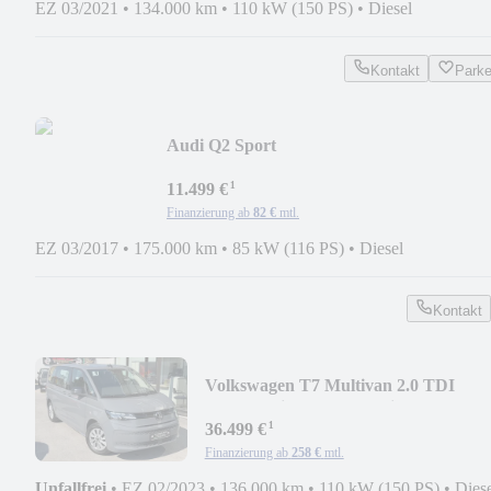
EZ 03/2021
•
134.000 km
•
110 kW (150 PS)
•
Diesel
Kontakt
Park
Audi Q2 Sport
TDI*NAVI*KLIMA*PDC*1.HAND*NETT
¹
11.499 €
Finanzierung ab
82 €
mtl.
EZ 03/2017
•
175.000 km
•
85 kW (116 PS)
•
Diesel
Kontakt
Volkswagen T7 Multivan 2.0 TDI
DSG*Navi*StandHz*6 Sitze*
¹
36.499 €
Finanzierung ab
258 €
mtl.
Unfallfrei
•
EZ 02/2023
•
136.000 km
•
110 kW (150 PS)
•
Dies