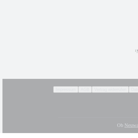
¹
Impressum
AGB
Vertrag widerrufen
Dat
Ob
Neuwa