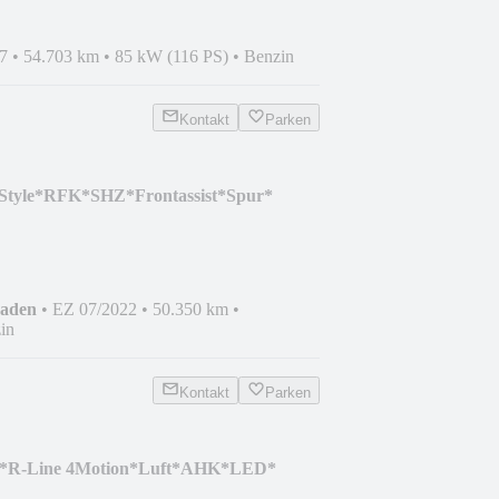
7
•
54.703 km
•
85 kW (116 PS)
•
Benzin
Kontakt
Parken
tyle*RFK*SHZ*Frontassist*Spur*
haden
•
EZ 07/2022
•
50.350 km
•
in
Kontakt
Parken
g *R-Line 4Motion*Luft*AHK*LED*