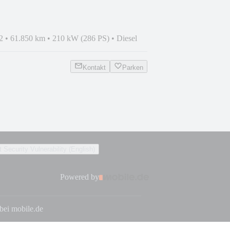
2
•
61.850 km
•
210 kW (286 PS)
•
Diesel
Kontakt
Parken
 Security Vulnerability (English)
Powered by
 bei mobile.de