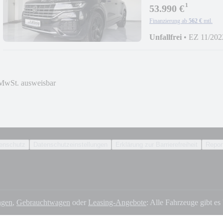
¹
53.990 €
Finanzierung ab
562 €
mtl.
Unfallfrei
•
EZ 11/202
MwSt. ausweisbar
enschutz
Datenschutzeinstellungen
Erklärung zur Barrierefreiheit
Report
gen
,
Gebrauchtwagen
oder
Leasing-Angebote
: Alle Fahrzeuge gibt es