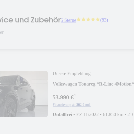
rvice und Zubehör
(
83
)
5 Sterne
er
Unsere Empfehlung
Volkswagen Touareg *R-Line 4Moti
¹
53.990 €
Finanzierung ab
562 €
mtl.
Unfallfrei
•
EZ 11/2022
•
61.850 km
•
21