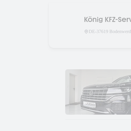
König KFZ-Se
DE-
37619
Bodenwerd