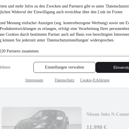
Finanzierung ab
146 €
mtl.
iten und mehr Infos zu den Zwecken und Partnern gibt es unter 'Datenschutzein
glichen Widerruf der Einwilligung auch erreichbar über den Link im Footer.
EZ 04/2015
•
23.670 
und Messung einfacher Anzeigen (sog. kontextbezogene Werbung) sowie um Er
Produktentwicklungen zu erlangen, erfolgt eine Verarbeitung Ihrer personenbe
ne Cookies durch bestimmte Partner auch auf Basis von berechtigten Interesse
 können Sie jederzeit unter 'Datenschutzeinstellungen' widersprechen.
Hyundai i30 Fastba
 220 Partnern zusammen.
22.900 €
lehnen
Einstellungen verwalten
Einvers
Finanzierung ab
239 €
mtl.
Unfallfrei
•
EZ 02/202
Impressum
Datenschutz
Cookie-Erklärung
Nissan Juke N-Conn
11.990 €