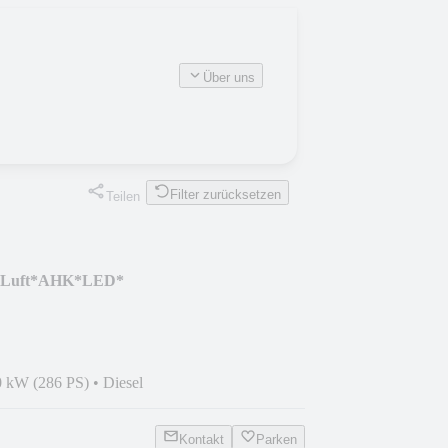
Über uns
Filter zurücksetzen
Teilen
on*Luft*AHK*LED*
0 kW (286 PS)
•
Diesel
Kontakt
Parken