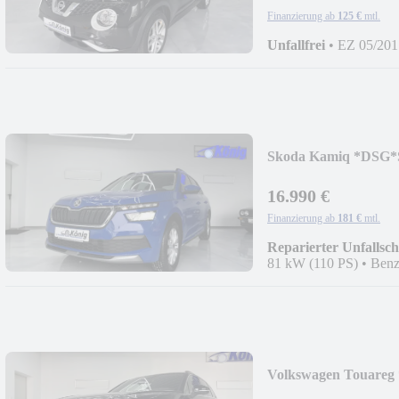
Finanzierung ab
125 €
mtl.
Unfallfrei
•
EZ 05/201
Skoda Kamiq *DSG*S
16.990 €
Finanzierung ab
181 €
mtl.
Reparierter Unfallsc
81 kW (110 PS)
•
Benz
Volkswagen Touare