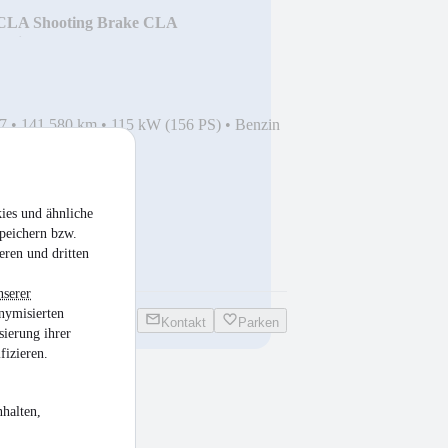
CLA Shooting Brake CLA
sist*
7
•
141.580 km
•
115 kW (156 PS)
•
Benzin
ies und ähnliche
peichern bzw.
eren und dritten
nserer
nymisierten
Kontakt
Parken
sierung ihrer
fizieren.
f
DSG*SHZ*PDC*Allwetter*
halten,