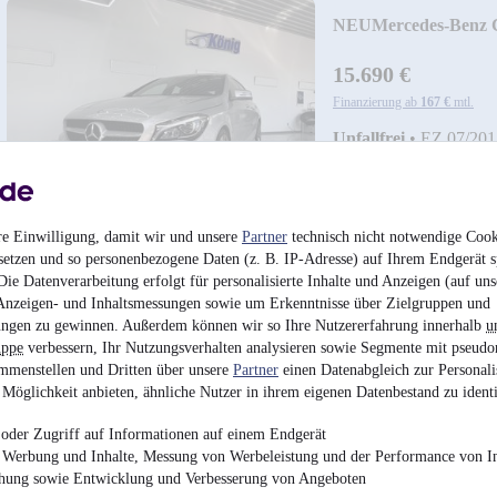
NEU
Mercedes-Benz 
200*Aut*LED*ParkAs
15.690 €
Finanzierung ab
167 €
mtl.
Unfallfrei
•
EZ 07/201
re Einwilligung, damit wir und unsere
Partner
technisch nicht notwendige Cook
setzen und so personenbezogene Daten (z. B. IP-Adresse) auf Ihrem Endgerät s
ie Datenverarbeitung erfolgt für personalisierte Inhalte und Anzeigen (auf uns
Anzeigen- und Inhaltsmessungen sowie um Erkenntnisse über Zielgruppen und
ngen zu gewinnen. Außerdem können wir so Ihre Nutzererfahrung innerhalb
u
uppe
verbessern, Ihr Nutzungsverhalten analysieren sowie Segmente mit pseudo
mmenstellen und Dritten über unsere
Partner
einen Datenabgleich zur Personali
Möglichkeit anbieten, ähnliche Nutzer in ihrem eigenen Datenbestand zu identi
NEU
Volkswagen Gol
oder Zugriff auf Informationen auf einem Endgerät
Sportsvan*Lounge*
e Werbung und Inhalte, Messung von Werbeleistung und der Performance von In
chung sowie Entwicklung und Verbesserung von Angeboten
13.990 €