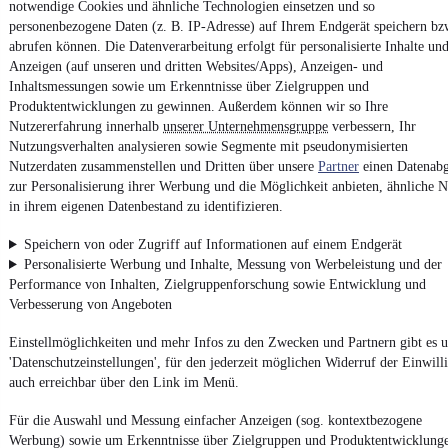
notwendige Cookies und ähnliche Technologien einsetzen und so
4.6 Sterne
App installieren
personenbezogene Daten (z. B. IP-Adresse) auf Ihrem Endgerät speichern bz
Nutze mobile.de schnell und einfach
abrufen können. Die Datenverarbeitung erfolgt für personalisierte Inhalte un
Anzeigen (auf unseren und dritten Websites/Apps), Anzeigen- und
Inhaltsmessungen sowie um Erkenntnisse über Zielgruppen und
Produktentwicklungen zu gewinnen. Außerdem können wir so Ihre
Impressum
Nutzererfahrung innerhalb
unserer Unternehmensgruppe
verbessern, Ihr
AGB
Nutzungsverhalten analysieren sowie Segmente mit pseudonymisierten
Vertrag widerrufen
Nutzerdaten zusammenstellen und Dritten über unsere
Partner
einen Datenabg
zur Personalisierung ihrer Werbung und die Möglichkeit anbieten, ähnliche N
Datenschutz
in ihrem eigenen Datenbestand zu identifizieren.
Datenschutzeinstellungen
Speichern von oder Zugriff auf Informationen auf einem Endgerät
Erklärung zur Barrierefreiheit
Personalisierte Werbung und Inhalte, Messung von Werbeleistung und der
Report Security Vulnerability (English)
Performance von Inhalten, Zielgruppenforschung sowie Entwicklung und
Verbesserung von Angeboten
Powered by
Einstellmöglichkeiten und mehr Infos zu den Zwecken und Partnern gibt es u
'Datenschutzeinstellungen', für den jederzeit möglichen Widerruf der Einwill
auch erreichbar über den Link im Menü.
Noch mehr
neue Autos
unterschiedlicher Marken, auch als
Leasing-Angebote
, gibt es bei mobile.de
Für die Auswahl und Messung einfacher Anzeigen (sog. kontextbezogene
Werbung) sowie um Erkenntnisse über Zielgruppen und Produktentwicklung