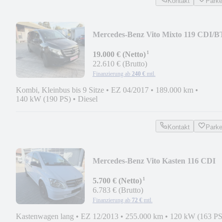
Kontakt
Park
Mercedes-Benz Vito Mixto 119 CDI/B
4MATIC
¹
19.000 € (Netto)
22.610 € (Brutto)
Finanzierung ab
240 €
mtl.
Kombi, Kleinbus bis 9 Sitze
•
EZ 04/2017
•
189.000 km
•
140 kW (190 PS)
•
Diesel
Kontakt
Park
Mercedes-Benz Vito Kasten 116 CDI
lang
¹
5.700 € (Netto)
6.783 € (Brutto)
Finanzierung ab
72 €
mtl.
Kastenwagen lang
•
EZ 12/2013
•
255.000 km
•
120 kW (163 PS