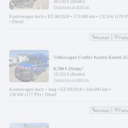
20.230 € (Brutto)
Finanzierung ab
215 €
mtl.
Kastenwagen hoch
•
EZ 08/2020
•
173.000 km
•
132 kW (179 P
•
Diesel
Kontakt
Park
Volkswagen Crafter Kasten Kasten 35
mittellang Hochdach RWD
¹
8.700 € (Netto)
10.353 € (Brutto)
Finanzierung ab
110 €
mtl.
Kastenwagen hoch + lang
•
EZ 09/2018
•
244.000 km
•
130 kW (177 PS)
•
Diesel
Kontakt
Park