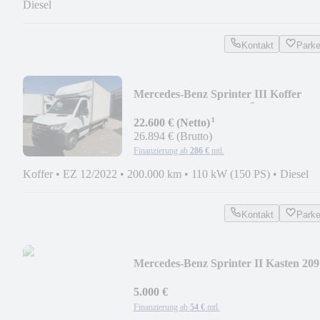
Diesel
Kontakt
Park
Mercedes-Benz Sprinter III Koffer
RWD/515 CDI COC, TÜV NEU
¹
22.600 € (Netto)
26.894 € (Brutto)
Finanzierung ab
286 €
mtl.
Koffer
•
EZ 12/2022
•
200.000 km
•
110 kW (150 PS)
•
Diesel
Kontakt
Park
Mercedes-Benz Sprinter II Kasten 209
CDI
5.000 €
Finanzierung ab
54 €
mtl.