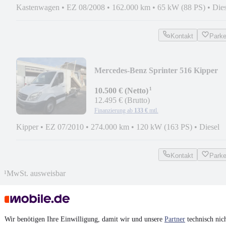
Kastenwagen
•
EZ 08/2008
•
162.000 km
•
65 kW (88 PS)
•
Dies
Kontakt
Park
Mercedes-Benz Sprinter 516 Kipper
¹
10.500 € (Netto)
12.495 € (Brutto)
Finanzierung ab
133 €
mtl.
Kipper
•
EZ 07/2010
•
274.000 km
•
120 kW (163 PS)
•
Diesel
Kontakt
Park
¹
MwSt. ausweisbar
Wir benötigen Ihre Einwilligung, damit wir und unsere
Partner
technisch nic