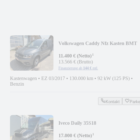
Volkswagen Caddy Nfz Kasten BMT
¹
11.400 € (Netto)
13.566 € (Brutto)
Finanzierung ab
144 €
mtl.
Kastenwagen
•
EZ 03/2017
•
130.000 km
•
92 kW (125 PS)
•
Benzin
Kontakt
Park
Iveco Daily 35S18
¹
17.000 € (Netto)