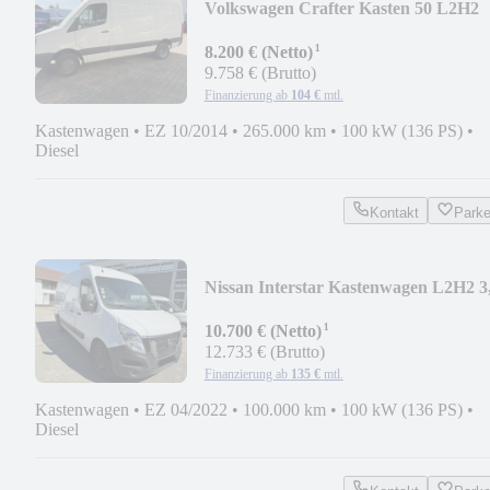
Volkswagen Crafter Kasten 50 L2H2
3.5t
¹
8.200 € (Netto)
9.758 € (Brutto)
Finanzierung ab
104 €
mtl.
Kastenwagen
•
EZ 10/2014
•
265.000 km
•
100 kW (136 PS)
•
Diesel
Kontakt
Park
Nissan Interstar Kastenwagen L2H2 3
FWD
¹
10.700 € (Netto)
12.733 € (Brutto)
Finanzierung ab
135 €
mtl.
Kastenwagen
•
EZ 04/2022
•
100.000 km
•
100 kW (136 PS)
•
Diesel