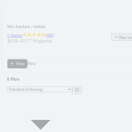
MA-Autolack /-mobile
(
66
)
5 Sterne
Über un
DE-
42277
Wuppertal
Pkw
Filter
0 Pkw