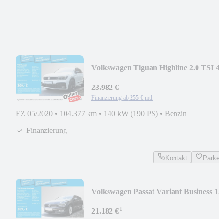
Volkswagen Tiguan Highline 2.0 TSI 
Mot BlackStyle AHK LE
23.982 €
Finanzierung ab
255 €
mtl.
EZ 05/2020
•
104.377 km
•
140 kW (190 PS)
•
Benzin
Finanzierung
Kontakt
Park
Volkswagen Passat Variant Business 1
TSI LED Navi AHK Par
¹
21.182 €