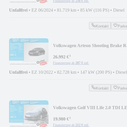
Finanzierung ab
216 €
mtl.
Unfallfrei
•
EZ 06/2024
•
81.719 km
•
85 kW (116 PS)
•
Diesel
Kontakt
Park
Volkswagen Arteon Shooting Brake R
Line 2.0 TDI LED Navi eK
¹
26.992 €
Finanzierung ab
287 €
mtl.
Unfallfrei
•
EZ 10/2022
•
82.728 km
•
147 kW (200 PS)
•
Diesel
Kontakt
Park
Volkswagen Golf VIII Life 2.0 TDI L
Navi ParkPilot App DS
¹
19.980 €
Finanzierung ab
212 €
mtl.