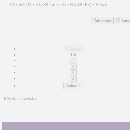
EZ 06/2022
•
82.389 km
•
235 kW (320 PS)
•
Benzin
Kontakt
Park
Zurück
1/4
1
2
3
4
Weiter
¹
MwSt. ausweisbar