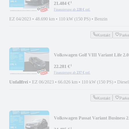
¹
21.484 €
Finanzierung ab
228 €
mtl.
EZ 04/2023
•
48.690 km
•
110 kW (150 PS)
•
Benzin
Kontakt
Park
Volkswagen Golf VIII Variant Life 2.0
TDI LED+ Navi ParkPil
¹
22.281 €
Finanzierung ab
237 €
mtl.
Unfallfrei
•
EZ 06/2023
•
66.026 km
•
110 kW (150 PS)
•
Diesel
Kontakt
Park
Volkswagen Passat Variant Business 2
TSI R-Line AHK Navi
¹