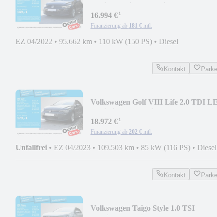
Navi ParkPilot RearVi
¹
16.994 €
Finanzierung ab
181 €
mtl.
EZ 04/2022
•
95.662 km
•
110 kW (150 PS)
•
Diesel
Kontakt
Park
Volkswagen Golf VIII Life 2.0 TDI L
Navi Sitzhz ParkPilot
¹
18.972 €
Finanzierung ab
202 €
mtl.
Unfallfrei
•
EZ 04/2023
•
109.503 km
•
85 kW (116 PS)
•
Diesel
Kontakt
Park
Volkswagen Taigo Style 1.0 TSI