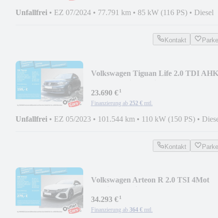
Unfallfrei
•
EZ 07/2024
•
77.791 km
•
85 kW (116 PS)
•
Diesel
Kontakt
Park
Volkswagen Tiguan Life 2.0 TDI AH
LED IQ.Drive Navi ParkAs
¹
23.690 €
Finanzierung ab
252 €
mtl.
Unfallfrei
•
EZ 05/2023
•
101.544 km
•
110 kW (150 PS)
•
Dies
Kontakt
Park
Volkswagen Arteon R 2.0 TSI 4Mot
IQ.Light Navi Pano eKlappe
¹
34.293 €
Finanzierung ab
364 €
mtl.