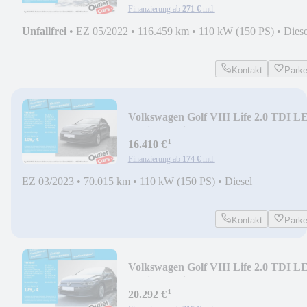
Finanzierung ab
271 €
mtl.
Unfallfrei
•
EZ 05/2022
•
116.459 km
•
110 kW (150 PS)
•
Diese
Kontakt
Park
Volkswagen Golf VIII Life 2.0 TDI L
Navi ParkPilot App 6-
¹
16.410 €
Finanzierung ab
174 €
mtl.
EZ 03/2023
•
70.015 km
•
110 kW (150 PS)
•
Diesel
Kontakt
Park
Volkswagen Golf VIII Life 2.0 TDI L
Navi ParkPilot App DS
¹
20.292 €