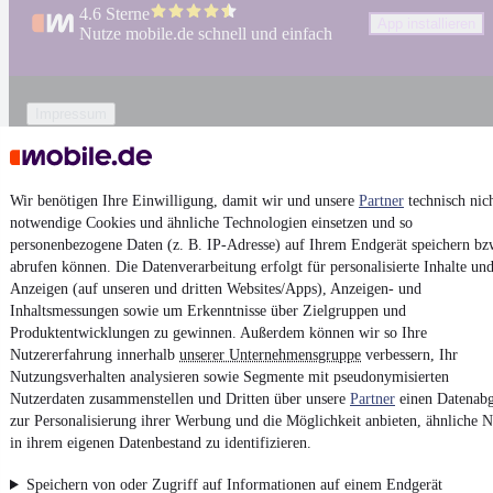
4.6 Sterne
App installieren
Nutze mobile.de schnell und einfach
Impressum
AGB
Vertrag widerrufen
Wir benötigen Ihre Einwilligung, damit wir und unsere
Partner
technisch nic
Datenschutz
notwendige Cookies und ähnliche Technologien einsetzen und so
Datenschutzeinstellungen
personenbezogene Daten (z. B. IP-Adresse) auf Ihrem Endgerät speichern bz
abrufen können. Die Datenverarbeitung erfolgt für personalisierte Inhalte un
Erklärung zur Barrierefreiheit
Anzeigen (auf unseren und dritten Websites/Apps), Anzeigen- und
Report Security Vulnerability (English)
Inhaltsmessungen sowie um Erkenntnisse über Zielgruppen und
Produktentwicklungen zu gewinnen. Außerdem können wir so Ihre
Nutzererfahrung innerhalb
unserer Unternehmensgruppe
verbessern, Ihr
Powered by
Nutzungsverhalten analysieren sowie Segmente mit pseudonymisierten
Nutzerdaten zusammenstellen und Dritten über unsere
Partner
einen Datenabg
zur Personalisierung ihrer Werbung und die Möglichkeit anbieten, ähnliche N
Entdecke
Kleinwagen
,
SUV
und
Wohnmobile
und mehr bei
in ihrem eigenen Datenbestand zu identifizieren.
mobile.de
Speichern von oder Zugriff auf Informationen auf einem Endgerät