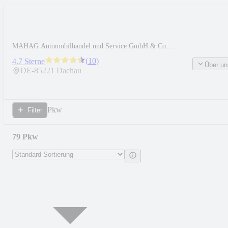
MAHAG Automobilhandel und Service GmbH & Co.
oHG
(
10
)
4.7 Sterne
Über un
DE-
85221
Dachau
Pkw
Filter
79 Pkw