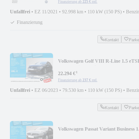
Finanzierung ab
225 €
mtl.
Unfallfrei
•
EZ 11/2021
•
92.998 km
•
110 kW (150 PS)
•
Benzi
Finanzierung
Kontakt
Park
Volkswagen Golf VIII R-Line 1.5 eTS
LED Navi ParkPilot App
¹
22.294 €
Finanzierung ab
237 €
mtl.
Unfallfrei
•
EZ 06/2023
•
79.530 km
•
110 kW (150 PS)
•
Benzi
Kontakt
Park
Volkswagen Passat Variant Business 1
TSI AHK LED Navi Par