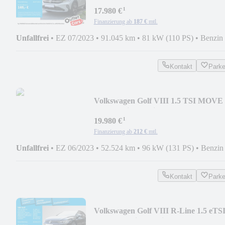
IQ.Light IQ.Drive Pano ParkA
¹
17.980 €
Finanzierung ab
187 €
mtl.
Unfallfrei
•
EZ 07/2023
•
91.045 km
•
81 kW (110 PS)
•
Benzin
Kontakt
Park
Volkswagen Golf VIII 1.5 TSI MOVE
LED Navi ParkPilot App 6-
¹
19.980 €
Finanzierung ab
212 €
mtl.
Unfallfrei
•
EZ 06/2023
•
52.524 km
•
96 kW (131 PS)
•
Benzin
Kontakt
Park
Volkswagen Golf VIII R-Line 1.5 eTS
LED ParkPilot Navi App