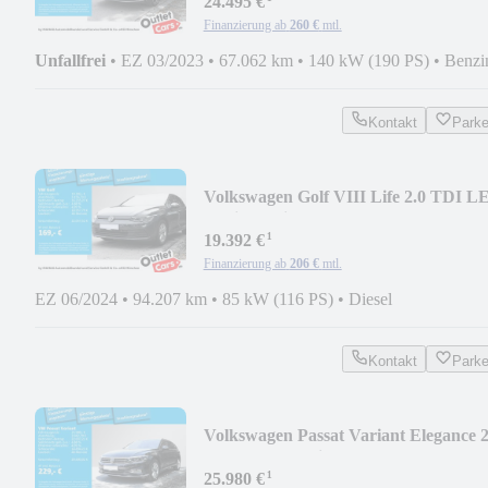
24.495 €
Finanzierung ab
260 €
mtl.
Unfallfrei
•
EZ 03/2023
•
67.062 km
•
140 kW (190 PS)
•
Benzi
Kontakt
Park
Volkswagen Golf VIII Life 2.0 TDI L
Navi PakPilot App DSG
¹
19.392 €
Finanzierung ab
206 €
mtl.
EZ 06/2024
•
94.207 km
•
85 kW (116 PS)
•
Diesel
Kontakt
Park
Volkswagen Passat Variant Elegance 2
TDI AHK IQ.Light Nav
¹
25.980 €