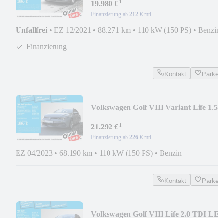
¹
19.980 €
Finanzierung ab
212 €
mtl.
Unfallfrei
•
EZ 12/2021
•
88.271 km
•
110 kW (150 PS)
•
Benzi
Finanzierung
Kontakt
Park
Volkswagen Golf VIII Variant Life 1.5
TSI IQ.Light Navi Pan
¹
21.292 €
Finanzierung ab
226 €
mtl.
EZ 04/2023
•
68.190 km
•
110 kW (150 PS)
•
Benzin
Kontakt
Park
Volkswagen Golf VIII Life 2.0 TDI L