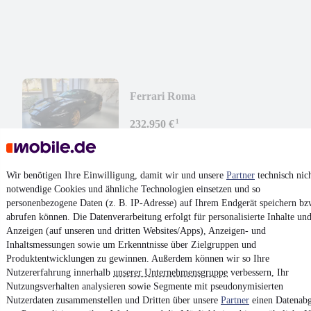
Ferrari Roma
¹
232.950 €
Finanzierung ab
1.767 €
mtl.
Unfallfrei
•
EZ 11/2025
•
96 km
•
456 kW (620 PS)
•
Benzin
11,4 l/100km (komb.)
•
258 g CO₂/km (komb.)
•
CO₂-Klasse -
Wir benötigen Ihre Einwilligung, damit wir und unsere
Partner
technisch nic
- (komb.)
notwendige Cookies und ähnliche Technologien einsetzen und so
personenbezogene Daten (z. B. IP-Adresse) auf Ihrem Endgerät speichern bz
abrufen können. Die Datenverarbeitung erfolgt für personalisierte Inhalte un
Kontakt
Park
Anzeigen (auf unseren und dritten Websites/Apps), Anzeigen- und
Inhaltsmessungen sowie um Erkenntnisse über Zielgruppen und
¹
MwSt. ausweisbar
Produktentwicklungen zu gewinnen. Außerdem können wir so Ihre
Nutzererfahrung innerhalb
unserer Unternehmensgruppe
verbessern, Ihr
Nutzungsverhalten analysieren sowie Segmente mit pseudonymisierten
Nutzerdaten zusammenstellen und Dritten über unsere
Partner
einen Datenabg