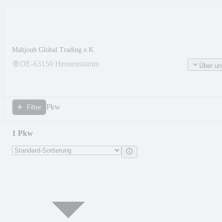
Mahjoub Global Trading e.K.
DE-
63150
Heusenstamm
Über un
Pkw
Filter
1 Pkw