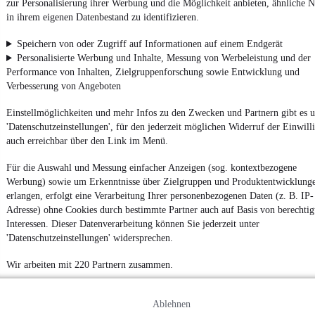
zur Personalisierung ihrer Werbung und die Möglichkeit anbieten, ähnliche N
in ihrem eigenen Datenbestand zu identifizieren.
4.6 Sterne
App installieren
Nutze mobile.de schnell und einfach
Speichern von oder Zugriff auf Informationen auf einem Endgerät
Personalisierte Werbung und Inhalte, Messung von Werbeleistung und der
Performance von Inhalten, Zielgruppenforschung sowie Entwicklung und
Verbesserung von Angeboten
Impressum
AGB
Einstellmöglichkeiten und mehr Infos zu den Zwecken und Partnern gibt es u
'Datenschutzeinstellungen', für den jederzeit möglichen Widerruf der Einwill
Vertrag widerrufen
auch erreichbar über den Link im Menü.
Datenschutz
Für die Auswahl und Messung einfacher Anzeigen (sog. kontextbezogene
Datenschutzeinstellungen
Werbung) sowie um Erkenntnisse über Zielgruppen und Produktentwicklung
Erklärung zur Barrierefreiheit
erlangen, erfolgt eine Verarbeitung Ihrer personenbezogenen Daten (z. B. IP-
Adresse) ohne Cookies durch bestimmte Partner auch auf Basis von berechtig
Report Security Vulnerability (English)
Interessen. Dieser Datenverarbeitung können Sie jederzeit unter
'Datenschutzeinstellungen' widersprechen.
Powered by
Wir arbeiten mit 220 Partnern zusammen.
Noch mehr
neue Autos
unterschiedlicher Marken, auch als
Leasing-Angebote
, gibt es bei mobile.de
Ablehnen