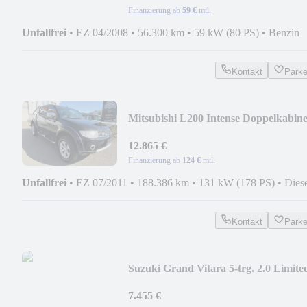
Finanzierung ab
59 €
mtl.
Unfallfrei
•
EZ 04/2008
•
56.300 km
•
59 kW (80 PS)
•
Benzin
Kontakt
Park
Mitsubishi L200 Intense Doppelkabin
4WD
12.865 €
Finanzierung ab
124 €
mtl.
Unfallfrei
•
EZ 07/2011
•
188.386 km
•
131 kW (178 PS)
•
Dies
Kontakt
Park
Suzuki Grand Vitara 5-trg. 2.0 Limite
7.455 €