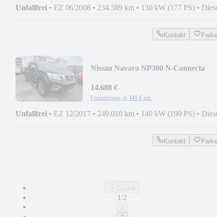
Unfallfrei
•
EZ 06/2008
•
234.589 km
•
130 kW (177 PS)
•
Dies
Kontakt
Park
Nissan Navara NP300 N-Connecta
Double Cab 4x4
14.688 €
Finanzierung ab
141 €
mtl.
Unfallfrei
•
EZ 12/2017
•
249.010 km
•
140 kW (190 PS)
•
Dies
Kontakt
Park
Zurück
1/2
1