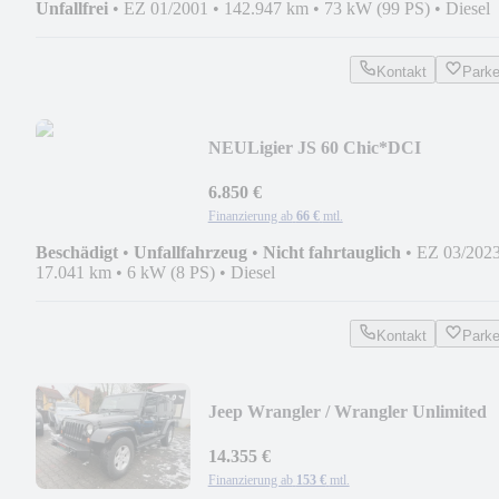
Unfallfrei
•
EZ 01/2001
•
142.947 km
•
73 kW (99 PS)
•
Diesel
Kontakt
Park
NEU
Ligier JS 60 Chic*DCI
6.850 €
Finanzierung ab
66 €
mtl.
Beschädigt
•
Unfallfahrzeug
•
Nicht fahrtauglich
•
EZ 03/202
17.041 km
•
6 kW (8 PS)
•
Diesel
Kontakt
Park
Jeep Wrangler / Wrangler Unlimited
Sahara
14.355 €
Finanzierung ab
153 €
mtl.