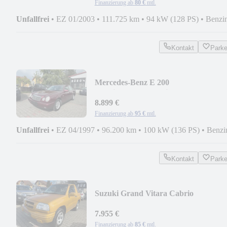
Finanzierung ab
80 €
mtl.
Unfallfrei
•
EZ 01/2003
•
111.725 km
•
94 kW (128 PS)
•
Benzi
Kontakt
Park
Mercedes-Benz E 200
Classic*Traum*Oldtimer 2027*
8.899 €
Finanzierung ab
95 €
mtl.
Unfallfrei
•
EZ 04/1997
•
96.200 km
•
100 kW (136 PS)
•
Benzi
Kontakt
Park
Suzuki Grand Vitara Cabrio
7.955 €
Finanzierung ab
85 €
mtl.