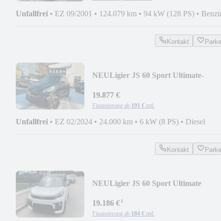
Unfallfrei
•
EZ 09/2001
•
124.079 km
•
94 kW (128 PS)
•
Benzi
Kontakt
Park
NEU
Ligier JS 60 Sport Ultimate-
Vollaus.
19.877 €
Finanzierung ab
191 €
mtl.
Unfallfrei
•
EZ 02/2024
•
24.000 km
•
6 kW (8 PS)
•
Diesel
Kontakt
Park
NEU
Ligier JS 60 Sport Ultimate
*Sitzheizung
¹
19.186 €
Finanzierung ab
184 €
mtl.