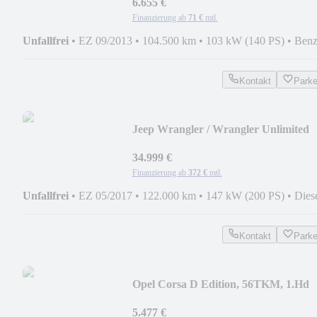
6.655 €
Finanzierung ab
71 €
mtl.
Unfallfrei
•
EZ 09/2013
•
104.500 km
•
103 kW (140 PS)
•
Benz
Kontakt
Park
Jeep Wrangler / Wrangler Unlimited
Rubicon
34.999 €
Finanzierung ab
372 €
mtl.
Unfallfrei
•
EZ 05/2017
•
122.000 km
•
147 kW (200 PS)
•
Dies
Kontakt
Park
Opel Corsa D Edition, 56TKM, 1.Hd
5.477 €