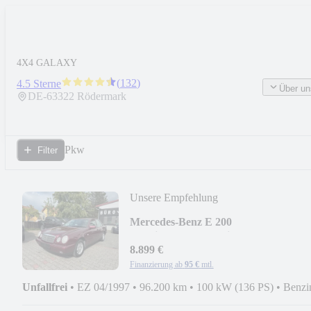
4X4 GALAXY
(
132
)
4.5 Sterne
Über un
DE-
63322
Rödermark
Pkw
Filter
Unsere Empfehlung
Mercedes-Benz E 200
Classic*Traum*Oldtimer 2027*
8.899 €
Finanzierung ab
95 €
mtl.
Unfallfrei
•
EZ 04/1997
•
96.200 km
•
100 kW (136 PS)
•
Benzi