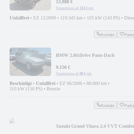
13.988 €
Finanzierung ab
134 €
mtl.
Unfallfrei
•
EZ 12/2009
•
119.345 km
•
105 kW (143 PS)
•
Dies
Kontakt
Park
BMW 2.0ixDrive Pano-Dach
Klimaautomatik Sitzheizu
9.156 €
Finanzierung ab
98 €
mtl.
Beschädigt
•
Unfallfrei
•
EZ 06/2006
•
88.000 km
•
110 kW (150 PS)
•
Benzin
Kontakt
Park
Suzuki Grand Vitara 2.4 VVT Comfor