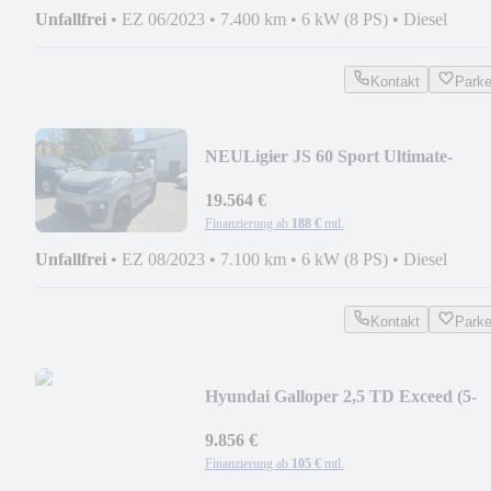
Unfallfrei
•
EZ 06/2023
•
7.400 km
•
6 kW (8 PS)
•
Diesel
Kontakt
Park
NEU
Ligier JS 60 Sport Ultimate-
Vollaus.
19.564 €
Finanzierung ab
188 €
mtl.
Unfallfrei
•
EZ 08/2023
•
7.100 km
•
6 kW (8 PS)
•
Diesel
Kontakt
Park
Hyundai Galloper 2,5 TD Exceed (5-
Gang)
9.856 €
Finanzierung ab
105 €
mtl.