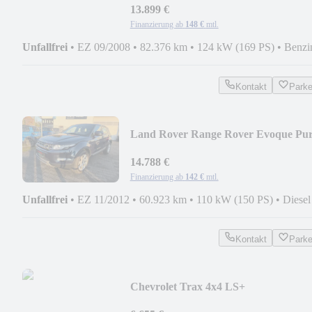
13.899 €
Finanzierung ab
148 €
mtl.
Unfallfrei
•
EZ 09/2008
•
82.376 km
•
124 kW (169 PS)
•
Benzi
Kontakt
Park
Land Rover Range Rover Evoque Pu
14.788 €
Finanzierung ab
142 €
mtl.
Unfallfrei
•
EZ 11/2012
•
60.923 km
•
110 kW (150 PS)
•
Diesel
Kontakt
Park
Chevrolet Trax 4x4 LS+