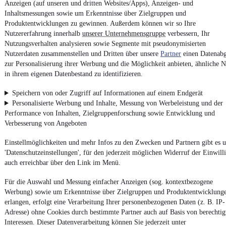
Anzeigen (auf unseren und dritten Websites/Apps), Anzeigen- und
Report Security Vulnerability (English)
Inhaltsmessungen sowie um Erkenntnisse über Zielgruppen und
Produktentwicklungen zu gewinnen. Außerdem können wir so Ihre
Powered by
Nutzererfahrung innerhalb
unserer Unternehmensgruppe
verbessern, Ihr
Nutzungsverhalten analysieren sowie Segmente mit pseudonymisierten
Nutzerdaten zusammenstellen und Dritten über unsere
Partner
einen Datenabg
Weitere Fahrzeuge gibt es auf mobile.de, dem Marktplatz für
zur Personalisierung ihrer Werbung und die Möglichkeit anbieten, ähnliche N
Autos
und
Motorräder
in ihrem eigenen Datenbestand zu identifizieren.
Speichern von oder Zugriff auf Informationen auf einem Endgerät
Personalisierte Werbung und Inhalte, Messung von Werbeleistung und der
Performance von Inhalten, Zielgruppenforschung sowie Entwicklung und
Verbesserung von Angeboten
Einstellmöglichkeiten und mehr Infos zu den Zwecken und Partnern gibt es u
'Datenschutzeinstellungen', für den jederzeit möglichen Widerruf der Einwill
auch erreichbar über den Link im Menü.
Für die Auswahl und Messung einfacher Anzeigen (sog. kontextbezogene
Werbung) sowie um Erkenntnisse über Zielgruppen und Produktentwicklung
erlangen, erfolgt eine Verarbeitung Ihrer personenbezogenen Daten (z. B. IP-
Adresse) ohne Cookies durch bestimmte Partner auch auf Basis von berechtig
Interessen. Dieser Datenverarbeitung können Sie jederzeit unter