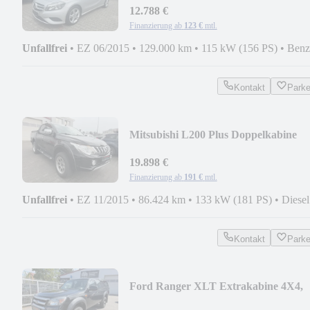
12.788 €
Finanzierung ab
123 €
mtl.
Unfallfrei
•
EZ 06/2015
•
129.000 km
•
115 kW (156 PS)
•
Benz
Kontakt
Park
Mitsubishi L200 Plus Doppelkabine
4WD 1.Hd. 86TKM
19.898 €
Finanzierung ab
191 €
mtl.
Unfallfrei
•
EZ 11/2015
•
86.424 km
•
133 kW (181 PS)
•
Diesel
Kontakt
Park
Ford Ranger XLT Extrakabine 4X4,
1.Hd.