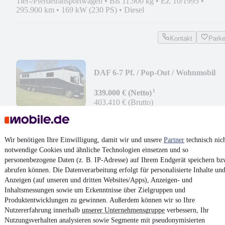
Tier-/Pferdetransportwagen
•
Bis 11.900 kg
•
EZ 10/1995
•
295.900 km
•
169 kW (230 PS)
•
Diesel
Kontakt
Park
DAF 6-7 Pf. / Pop-Out / Wohnmobil
¹
339.000 € (Netto)
403.410 € (Brutto)
Neufahrzeug
•
Tier-/Pferdetransportwagen
•
331 kW (450 PS)
•
Diesel
Wir benötigen Ihre Einwilligung, damit wir und unsere
Partner
technisch nic
notwendige Cookies und ähnliche Technologien einsetzen und so
Kontakt
Park
personenbezogene Daten (z. B. IP-Adresse) auf Ihrem Endgerät speichern bz
abrufen können. Die Datenverarbeitung erfolgt für personalisierte Inhalte un
¹
MwSt. ausweisbar
Anzeigen (auf unseren und dritten Websites/Apps), Anzeigen- und
Inhaltsmessungen sowie um Erkenntnisse über Zielgruppen und
Produktentwicklungen zu gewinnen. Außerdem können wir so Ihre
Nutzererfahrung innerhalb
unserer Unternehmensgruppe
verbessern, Ihr
Nutzungsverhalten analysieren sowie Segmente mit pseudonymisierten