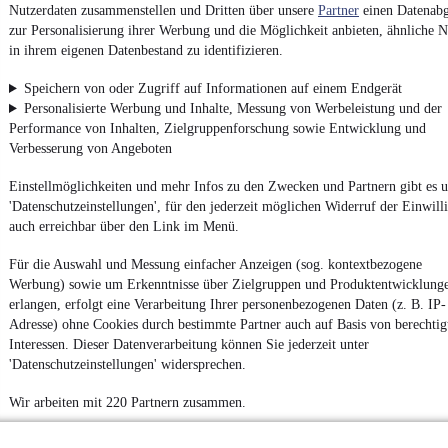
Nutzerdaten zusammenstellen und Dritten über unsere
Partner
einen Datenabg
4.6 Sterne
App installieren
zur Personalisierung ihrer Werbung und die Möglichkeit anbieten, ähnliche N
Nutze mobile.de schnell und einfach
in ihrem eigenen Datenbestand zu identifizieren.
Speichern von oder Zugriff auf Informationen auf einem Endgerät
Personalisierte Werbung und Inhalte, Messung von Werbeleistung und der
Impressum
Performance von Inhalten, Zielgruppenforschung sowie Entwicklung und
AGB
Verbesserung von Angeboten
Vertrag widerrufen
Einstellmöglichkeiten und mehr Infos zu den Zwecken und Partnern gibt es u
Datenschutz
'Datenschutzeinstellungen', für den jederzeit möglichen Widerruf der Einwill
auch erreichbar über den Link im Menü.
Datenschutzeinstellungen
Erklärung zur Barrierefreiheit
Für die Auswahl und Messung einfacher Anzeigen (sog. kontextbezogene
Werbung) sowie um Erkenntnisse über Zielgruppen und Produktentwicklung
Report Security Vulnerability (English)
erlangen, erfolgt eine Verarbeitung Ihrer personenbezogenen Daten (z. B. IP-
Adresse) ohne Cookies durch bestimmte Partner auch auf Basis von berechtig
Powered by
Interessen. Dieser Datenverarbeitung können Sie jederzeit unter
'Datenschutzeinstellungen' widersprechen.
Noch mehr
neue Autos
unterschiedlicher Marken, auch als
Wir arbeiten mit 220 Partnern zusammen.
Leasing-Angebote
, gibt es bei mobile.de