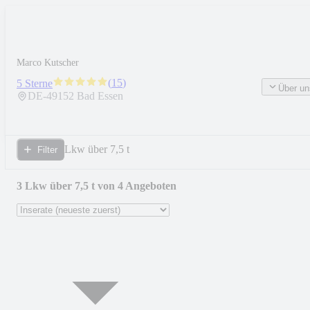
Marco Kutscher
(
15
)
5 Sterne
Über un
DE-
49152
Bad Essen
Lkw über 7,5 t
Filter
3 Lkw über 7,5 t von 4 Angeboten