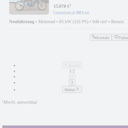
Führerscheinbonus !
¹
15.070 €
Finanzierung ab
160 €
mtl.
Neufahrzeug
•
Motorrad
•
85 kW (116 PS)
•
948 cm³
•
Benzin
Kontakt
Park
Zurück
1/2
1
2
Weiter
¹
MwSt. ausweisbar