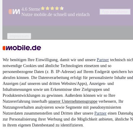
4.6 Sterne
App installieren
Nutze mobile.de schnell und einfach
Impressum
AGB
Vertrag widerrufen
Wir benötigen Ihre Einwilligung, damit wir und unsere
Partner
technisch nic
Datenschutz
notwendige Cookies und ähnliche Technologien einsetzen und so
Datenschutzeinstellungen
personenbezogene Daten (z. B. IP-Adresse) auf Ihrem Endgerät speichern bz
abrufen können. Die Datenverarbeitung erfolgt für personalisierte Inhalte un
Erklärung zur Barrierefreiheit
Anzeigen (auf unseren und dritten Websites/Apps), Anzeigen- und
Report Security Vulnerability (English)
Inhaltsmessungen sowie um Erkenntnisse über Zielgruppen und
Produktentwicklungen zu gewinnen. Außerdem können wir so Ihre
Nutzererfahrung innerhalb
unserer Unternehmensgruppe
verbessern, Ihr
Powered by
Nutzungsverhalten analysieren sowie Segmente mit pseudonymisierten
Nutzerdaten zusammenstellen und Dritten über unsere
Partner
einen Datenabg
zur Personalisierung ihrer Werbung und die Möglichkeit anbieten, ähnliche N
Ob
Neuwagen
,
Gebrauchtwagen
oder
Leasing-Angebote
: Alle
in ihrem eigenen Datenbestand zu identifizieren.
Fahrzeuge gibt es bei mobile.de