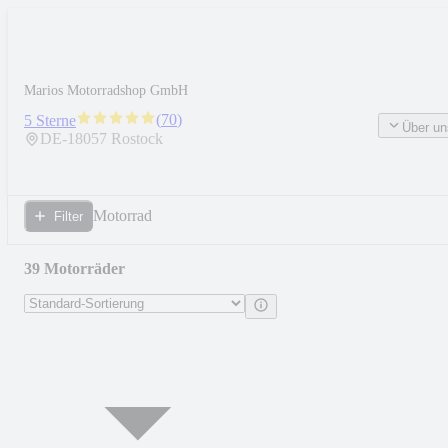
Marios Motorradshop GmbH
(
70
)
5 Sterne
Über un
DE-
18057
Rostock
Motorrad
Filter
39 Motorräder