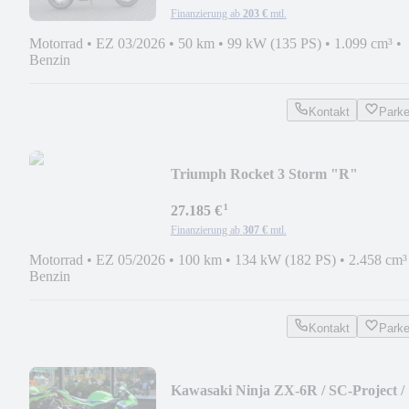
Finanzierung ab
203 €
mtl.
Motorrad
•
EZ 03/2026
•
50 km
•
99 kW (135 PS)
•
1.099 cm³
•
Benzin
Kontakt
Park
Triumph Rocket 3 Storm "R"
¹
27.185 €
Finanzierung ab
307 €
mtl.
Motorrad
•
EZ 05/2026
•
100 km
•
134 kW (182 PS)
•
2.458 cm³
Benzin
Kontakt
Park
Kawasaki Ninja ZX-6R / SC-Project /
kz. Heck ...