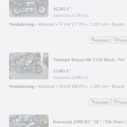
2026 / A-2 tauglich!
¹
16.585 €
Finanzierung ab
176 €
mtl.
Neufahrzeug
•
Motorrad
•
57 kW (77 PS)
•
1.200 cm³
•
Benzin
Kontakt
Park
Triumph Bonneville T120 Black / MJ
2026
¹
15.085 €
Finanzierung ab
160 €
mtl.
Neufahrzeug
•
Motorrad
•
59 kW (80 PS)
•
1.200 cm³
•
Benzin
Kontakt
Park
Kawasaki Z900 RS "SE" / Die Neue! /