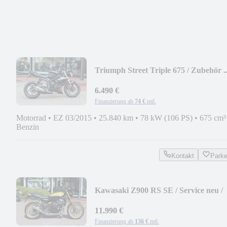
Triumph Street Triple 675 / Zubehör ..
6.490 €
Finanzierung ab
74 €
mtl.
Motorrad
•
EZ 03/2015
•
25.840 km
•
78 kW (106 PS)
•
675 cm³
Benzin
Kontakt
Park
Kawasaki Z900 RS SE / Service neu /
Zubehör ...
11.990 €
Finanzierung ab
136 €
mtl.