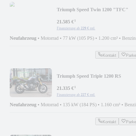
Triumph Speed Twin 1200 "TFC"
limitiert auf 750 Stück !
¹
21.585 €
Finanzierung ab
229 €
mtl.
Neufahrzeug
•
Motorrad
•
77 kW (105 PS)
•
1.200 cm³
•
Benzin
Kontakt
Park
Triumph Speed Triple 1200 RS
¹
21.335 €
Finanzierung ab
227 €
mtl.
Neufahrzeug
•
Motorrad
•
135 kW (184 PS)
•
1.160 cm³
•
Benzi
Kontakt
Park