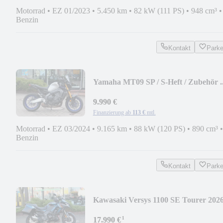
Motorrad
•
EZ 01/2023
•
5.450 km
•
82 kW (111 PS)
•
948 cm³
•
Benzin
Kontakt
Park
Yamaha MT09 SP / S-Heft / Zubehör ..
9.990 €
Finanzierung ab
113 €
mtl.
Motorrad
•
EZ 03/2024
•
9.165 km
•
88 kW (120 PS)
•
890 cm³
•
Benzin
Kontakt
Park
Kawasaki Versys 1100 SE Tourer 202
¹
17.990 €