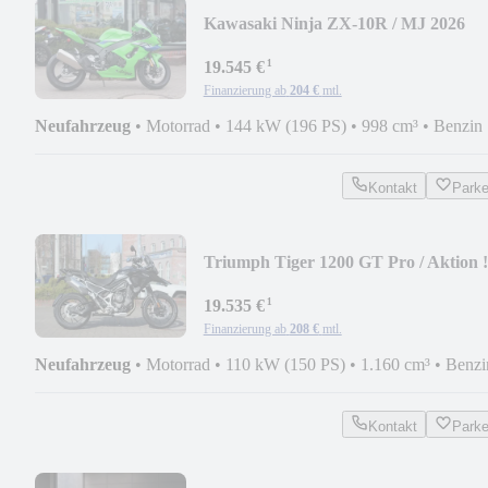
Kawasaki Ninja ZX-10R / MJ 2026
¹
19.545 €
Finanzierung ab
204 €
mtl.
Neufahrzeug
•
Motorrad
•
144 kW (196 PS)
•
998 cm³
•
Benzin
Kontakt
Park
Triumph Tiger 1200 GT Pro / Aktion !
¹
19.535 €
Finanzierung ab
208 €
mtl.
Neufahrzeug
•
Motorrad
•
110 kW (150 PS)
•
1.160 cm³
•
Benzi
Kontakt
Park