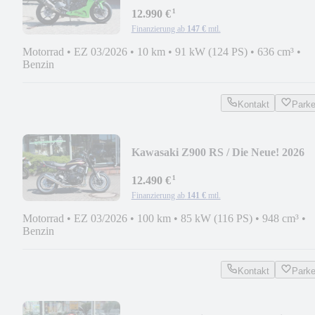
¹
12.990 €
Finanzierung ab
147 €
mtl.
Motorrad
•
EZ 03/2026
•
10 km
•
91 kW (124 PS)
•
636 cm³
•
Benzin
Kontakt
Park
Kawasaki Z900 RS / Die Neue! 2026
¹
12.490 €
Finanzierung ab
141 €
mtl.
Motorrad
•
EZ 03/2026
•
100 km
•
85 kW (116 PS)
•
948 cm³
•
Benzin
Kontakt
Park