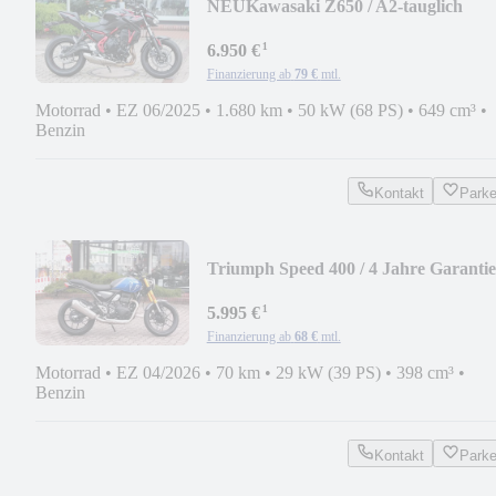
NEU
Kawasaki Z650 / A2-tauglich
¹
6.950 €
Finanzierung ab
79 €
mtl.
Motorrad
•
EZ 06/2025
•
1.680 km
•
50 kW (68 PS)
•
649 cm³
•
Benzin
Kontakt
Park
Triumph Speed 400 / 4 Jahre Garantie
¹
5.995 €
Finanzierung ab
68 €
mtl.
Motorrad
•
EZ 04/2026
•
70 km
•
29 kW (39 PS)
•
398 cm³
•
Benzin
Kontakt
Park