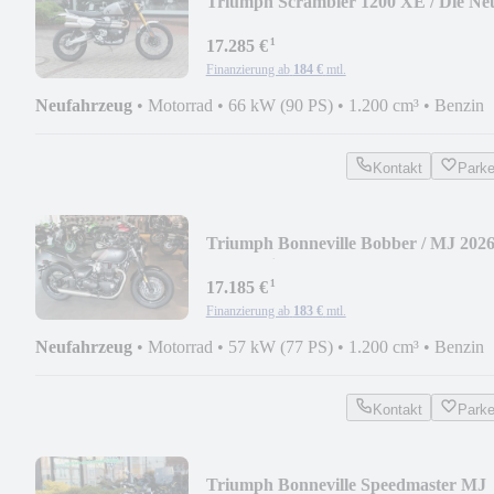
Triumph Scrambler 1200 XE / Die Ne
¹
17.285 €
Finanzierung ab
184 €
mtl.
Neufahrzeug
•
Motorrad
•
66 kW (90 PS)
•
1.200 cm³
•
Benzin
Kontakt
Park
Triumph Bonneville Bobber / MJ 2026!
A2-tauglich!
¹
17.185 €
Finanzierung ab
183 €
mtl.
Neufahrzeug
•
Motorrad
•
57 kW (77 PS)
•
1.200 cm³
•
Benzin
Kontakt
Park
Triumph Bonneville Speedmaster MJ