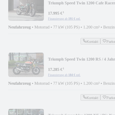
Triumph Speed Twin 1200 Cafe Race
Edition
¹
17.995 €
Finanzierung ab
191 €
mtl.
Neufahrzeug
•
Motorrad
•
77 kW (105 PS)
•
1.200 cm³
•
Benzin
Kontakt
Park
Triumph Speed Twin 1200 RS / 4 Jah
Garantie!
¹
17.285 €
Finanzierung ab
184 €
mtl.
Neufahrzeug
•
Motorrad
•
77 kW (105 PS)
•
1.200 cm³
•
Benzin
Kontakt
Park