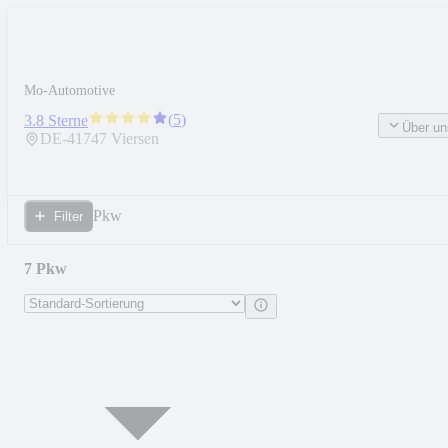
Mo-Automotive
(
5
)
3.8 Sterne
Über un
DE-
41747
Viersen
Pkw
Filter
7 Pkw