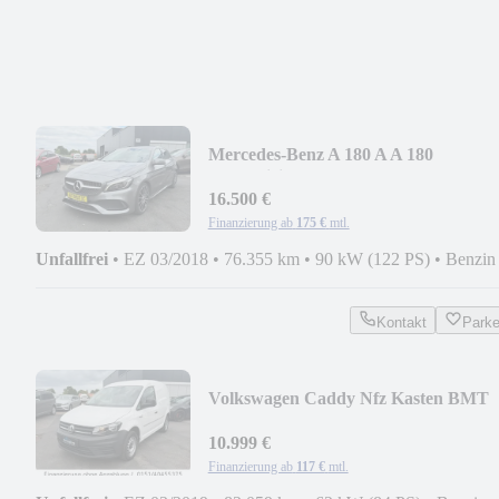
Mercedes-Benz A 180 A A 180
BlueEfficiency
16.500 €
Finanzierung ab
175 €
mtl.
Unfallfrei
•
EZ 03/2018
•
76.355 km
•
90 kW (122 PS)
•
Benzin
Kontakt
Park
Volkswagen Caddy Nfz Kasten BMT
10.999 €
Finanzierung ab
117 €
mtl.