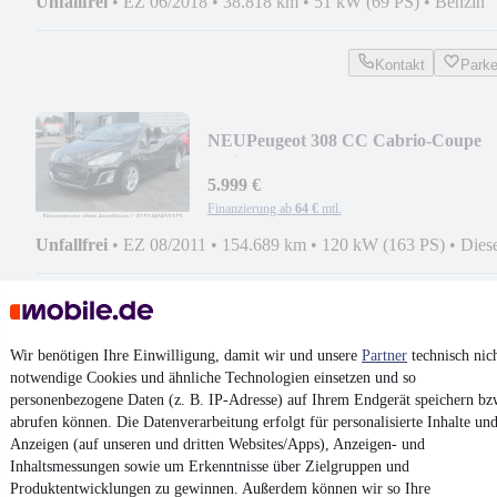
Unfallfrei
•
EZ 06/2018
•
38.818 km
•
51 kW (69 PS)
•
Benzin
Kontakt
Park
NEU
Peugeot 308 CC Cabrio-Coupe
Active
5.999 €
Finanzierung ab
64 €
mtl.
Unfallfrei
•
EZ 08/2011
•
154.689 km
•
120 kW (163 PS)
•
Dies
Kontakt
Park
¹
MwSt. ausweisbar
Wir benötigen Ihre Einwilligung, damit wir und unsere
Partner
technisch nic
notwendige Cookies und ähnliche Technologien einsetzen und so
personenbezogene Daten (z. B. IP-Adresse) auf Ihrem Endgerät speichern bz
abrufen können. Die Datenverarbeitung erfolgt für personalisierte Inhalte un
Anzeigen (auf unseren und dritten Websites/Apps), Anzeigen- und
Inhaltsmessungen sowie um Erkenntnisse über Zielgruppen und
4.6 Sterne
Produktentwicklungen zu gewinnen. Außerdem können wir so Ihre
App installieren