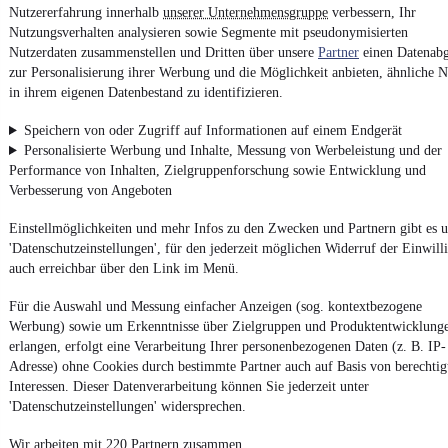
Nutze mobile.de schnell und einfach
Nutzererfahrung innerhalb
unserer Unternehmensgruppe
verbessern, Ihr
Nutzungsverhalten analysieren sowie Segmente mit pseudonymisierten
Nutzerdaten zusammenstellen und Dritten über unsere
Partner
einen Datenabg
zur Personalisierung ihrer Werbung und die Möglichkeit anbieten, ähnliche N
Impressum
in ihrem eigenen Datenbestand zu identifizieren.
AGB
Speichern von oder Zugriff auf Informationen auf einem Endgerät
Vertrag widerrufen
Personalisierte Werbung und Inhalte, Messung von Werbeleistung und der
Datenschutz
Performance von Inhalten, Zielgruppenforschung sowie Entwicklung und
Verbesserung von Angeboten
Datenschutzeinstellungen
Erklärung zur Barrierefreiheit
Einstellmöglichkeiten und mehr Infos zu den Zwecken und Partnern gibt es u
'Datenschutzeinstellungen', für den jederzeit möglichen Widerruf der Einwill
Report Security Vulnerability (English)
auch erreichbar über den Link im Menü.
Powered by
Für die Auswahl und Messung einfacher Anzeigen (sog. kontextbezogene
Werbung) sowie um Erkenntnisse über Zielgruppen und Produktentwicklung
erlangen, erfolgt eine Verarbeitung Ihrer personenbezogenen Daten (z. B. IP-
Noch mehr
neue Autos
unterschiedlicher Marken, auch als
Adresse) ohne Cookies durch bestimmte Partner auch auf Basis von berechtig
Leasing-Angebote
, gibt es bei mobile.de
Interessen. Dieser Datenverarbeitung können Sie jederzeit unter
'Datenschutzeinstellungen' widersprechen.
Wir arbeiten mit 220 Partnern zusammen.