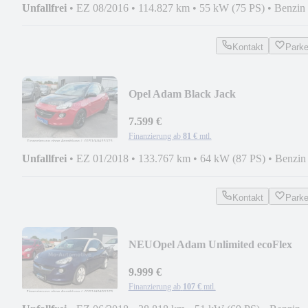
Unfallfrei
•
EZ 08/2016
•
114.827 km
•
55 kW (75 PS)
•
Benzin
Kontakt
Park
Opel Adam Black Jack
7.599 €
Finanzierung ab
81 €
mtl.
Unfallfrei
•
EZ 01/2018
•
133.767 km
•
64 kW (87 PS)
•
Benzin
Kontakt
Park
NEU
Opel Adam Unlimited ecoFlex
9.999 €
Finanzierung ab
107 €
mtl.