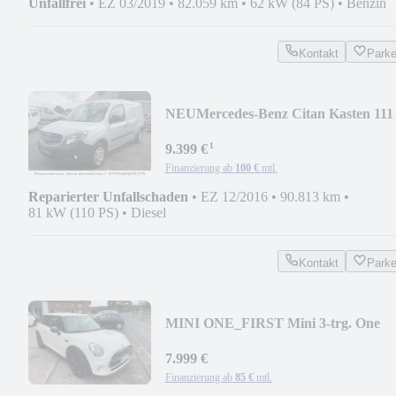
Unfallfrei
•
EZ 03/2019
•
82.059 km
•
62 kW (84 PS)
•
Benzin
Kontakt
Park
NEU
Mercedes-Benz Citan Kasten 111
CDI extralang *MWST 1. Hand
¹
9.399 €
Finanzierung ab
100 €
mtl.
Reparierter Unfallschaden
•
EZ 12/2016
•
90.813 km
•
81 kW (110 PS)
•
Diesel
Kontakt
Park
MINI ONE_FIRST Mini 3-trg. One
First
7.999 €
Finanzierung ab
85 €
mtl.