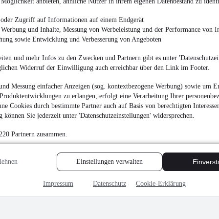
Möglichkeit anbieten, ähnliche Nutzer in ihrem eigenen Datenbestand zu identi
oder Zugriff auf Informationen auf einem Endgerät
e Werbung und Inhalte, Messung von Werbeleistung und der Performance von In
chung sowie Entwicklung und Verbesserung von Angeboten
iten und mehr Infos zu den Zwecken und Partnern gibt es unter 'Datenschutzein
glichen Widerruf der Einwilligung auch erreichbar über den Link im Footer.
und Messung einfacher Anzeigen (sog. kontextbezogene Werbung) sowie um Er
Produktentwicklungen zu erlangen, erfolgt eine Verarbeitung Ihrer personenbe
ne Cookies durch bestimmte Partner auch auf Basis von berechtigten Interesse
 können Sie jederzeit unter 'Datenschutzeinstellungen' widersprechen.
 220 Partnern zusammen.
lehnen
Einstellungen verwalten
Einvers
Impressum
Datenschutz
Cookie-Erklärung