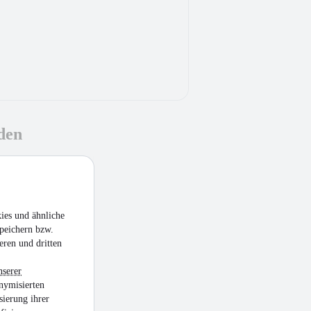
den
ies und ähnliche
peichern bzw.
eren und dritten
nserer
nymisierten
sierung ihrer