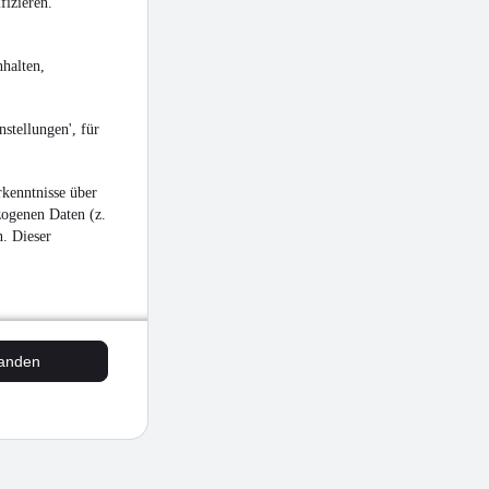
fizieren.
halten,
stellungen', für
kenntnisse über
zogenen Daten (z.
n. Dieser
tanden