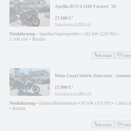
Aprilia RSV4 1100 Factory ´26
¹
27.100 €
Finanzierung ab
295 €
mtl.
Neufahrzeug
•
Sportler/Supersportler
•
162 kW (220 PS)
•
1.100 cm³
•
Benzin
Kontakt
Park
Moto Guzzi Stelvio Duecento - Somme
DEAL
¹
17.999 €
Finanzierung ab
196 €
mtl.
Neufahrzeug
•
Enduro/Reiseenduro
•
85 kW (116 PS)
•
1.042 c
•
Benzin
Kontakt
Park