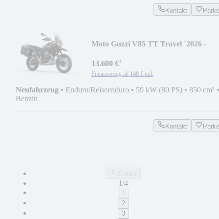
Kontakt
Park
Moto Guzzi V85 TT Travel ´2026 -
Sommer DEAL
¹
13.600 €
Finanzierung ab
148 €
mtl.
Neufahrzeug
•
Enduro/Reiseenduro
•
59 kW (80 PS)
•
850 cm³
Benzin
Kontakt
Park
Zurück
1/4
1
2
3