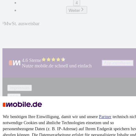
4
Weiter
¹
MwSt. ausweisbar
4.6 Sterne
App installieren
Nutze mobile.de schnell und einfach
Impressum
AGB
Vertrag widerrufen
Datenschutz
Wir benötigen Ihre Einwilligung, damit wir und unsere
Partner
technisch nic
notwendige Cookies und ähnliche Technologien einsetzen und so
Datenschutzeinstellungen
personenbezogene Daten (z. B. IP-Adresse) auf Ihrem Endgerät speichern bz
Erklärung zur Barrierefreiheit
abrufen können. Die Datenverarbeitung erfolgt für personalisierte Inhalte un