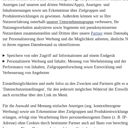
Report Security Vulnerability (English)
Anzeigen (auf unseren und dritten Websites/Apps), Anzeigen- und
Inhaltsmessungen sowie um Erkenntnisse über Zielgruppen und
Produktentwicklungen zu gewinnen. Außerdem können wir so Ihre
Powered by
Nutzererfahrung innerhalb
unserer Unternehmensgruppe
verbessern, Ihr
Nutzungsverhalten analysieren sowie Segmente mit pseudonymisierten
Nutzerdaten zusammenstellen und Dritten über unsere
Partner
einen Datenabg
Entdecke
Kleinwagen
,
SUV
und
Wohnmobile
und mehr bei
zur Personalisierung ihrer Werbung und die Möglichkeit anbieten, ähnliche N
mobile.de
in ihrem eigenen Datenbestand zu identifizieren.
Speichern von oder Zugriff auf Informationen auf einem Endgerät
Personalisierte Werbung und Inhalte, Messung von Werbeleistung und der
Performance von Inhalten, Zielgruppenforschung sowie Entwicklung und
Verbesserung von Angeboten
Einstellmöglichkeiten und mehr Infos zu den Zwecken und Partnern gibt es u
'Datenschutzeinstellungen', für den jederzeit möglichen Widerruf der Einwill
auch erreichbar über den Link im Menü.
Für die Auswahl und Messung einfacher Anzeigen (sog. kontextbezogene
Werbung) sowie um Erkenntnisse über Zielgruppen und Produktentwicklung
erlangen, erfolgt eine Verarbeitung Ihrer personenbezogenen Daten (z. B. IP-
Adresse) ohne Cookies durch bestimmte Partner auch auf Basis von berechtig