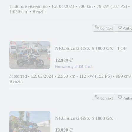
Enduro/Reiseenduro
•
EZ 04/2023
•
700 km
•
79 kW (107 PS)
•
1.050 cm³
•
Benzin
Kontakt
Park
NEU
Suzuki GSX-S 1000 GX - TOP
ZUSTAND
¹
12.989 €
Finanzierung ab
151 €
mtl.
Motorrad
•
EZ 02/2024
•
2.550 km
•
112 kW (152 PS)
•
999 cm³
Benzin
Kontakt
Park
NEU
Suzuki GSX-S 1000 GX -
Tageszulassung
¹
13.889 €