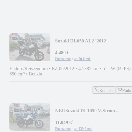
Suzuki DL650 AL2 ´2012
4.480 €
Finanzierung ab
70 €
mtl.
Enduro/Reiseenduro
•
EZ 06/2012
•
47.385 km
•
51 kW (69 PS)
650 cm³
•
Benzin
Kontakt
Park
NEU
Suzuki DL1050 V-Strom -
Neuwertig -
¹
11.949 €
Finanzierung ab
139 €
mtl.