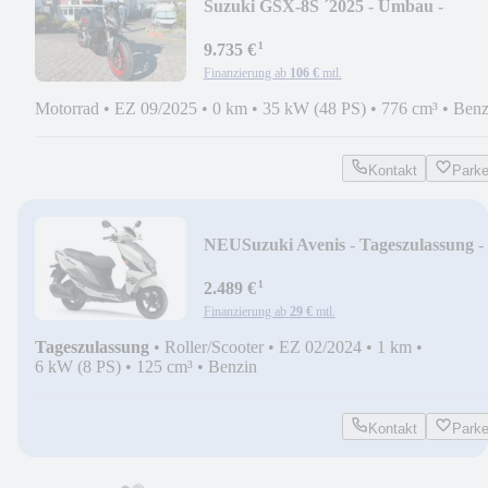
Suzuki GSX-8S ´2025 - Umbau -
Tageszulassung
¹
9.735 €
Finanzierung ab
106 €
mtl.
Motorrad
•
EZ 09/2025
•
0 km
•
35 kW (48 PS)
•
776 cm³
•
Benz
Kontakt
Park
NEU
Suzuki Avenis - Tageszulassung -
B196
¹
2.489 €
Finanzierung ab
29 €
mtl.
Tageszulassung
•
Roller/Scooter
•
EZ 02/2024
•
1 km
•
6 kW (8 PS)
•
125 cm³
•
Benzin
Kontakt
Park