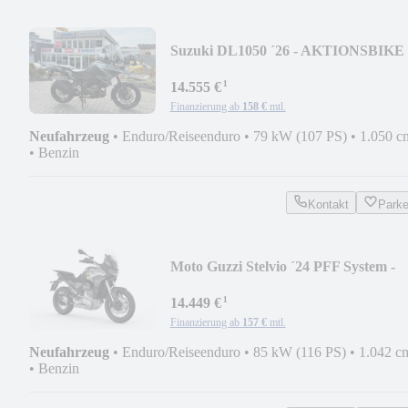
Suzuki DL1050 ´26 - AKTIONSBIKE
¹
14.555 €
Finanzierung ab
158 €
mtl.
Neufahrzeug
•
Enduro/Reiseenduro
•
79 kW (107 PS)
•
1.050 c
•
Benzin
Kontakt
Park
Moto Guzzi Stelvio ´24 PFF System -
Sommer DEAL
¹
14.449 €
Finanzierung ab
157 €
mtl.
Neufahrzeug
•
Enduro/Reiseenduro
•
85 kW (116 PS)
•
1.042 c
•
Benzin