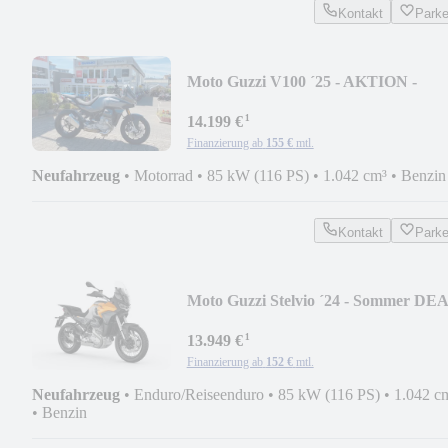
Kontakt
Park
Moto Guzzi V100 ´25 - AKTION -
Sommer DEAL
¹
14.199 €
Finanzierung ab
155 €
mtl.
Neufahrzeug
•
Motorrad
•
85 kW (116 PS)
•
1.042 cm³
•
Benzin
Kontakt
Park
Moto Guzzi Stelvio ´24 - Sommer DE
¹
13.949 €
Finanzierung ab
152 €
mtl.
Neufahrzeug
•
Enduro/Reiseenduro
•
85 kW (116 PS)
•
1.042 c
•
Benzin