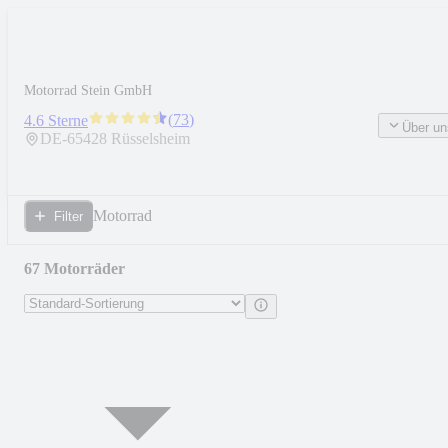
Motorrad Stein GmbH
(
73
)
4.6 Sterne
Über un
DE-
65428
Rüsselsheim
Motorrad
Filter
67 Motorräder