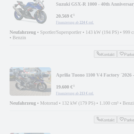
Suzuki GSX-R 1000 - 40th Anniversar
Edition
¹
20.569 €
Finanzierung ab
224 €
mtl.
Neufahrzeug
•
Sportler/Supersportler
•
143 kW (194 PS)
•
999 
•
Benzin
Kontakt
Park
Aprilia Tuono 1100 V4 Factory ´2026 
Sommer DEAL
¹
19.600 €
Finanzierung ab
213 €
mtl.
Neufahrzeug
•
Motorrad
•
132 kW (179 PS)
•
1.100 cm³
•
Benzi
Kontakt
Park