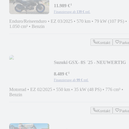
¹
11.989 €
Finanzierung ab
139 €
mtl.
Enduro/Reiseenduro
•
EZ 03/2025
•
570 km
•
79 kW (107 PS)
•
1.050 cm³
•
Benzin
Kontakt
Park
Suzuki GSX- 8S ´25 - NEUWERTIG
¹
8.489 €
Finanzierung ab
99 €
mtl.
Motorrad
•
EZ 02/2025
•
550 km
•
35 kW (48 PS)
•
776 cm³
•
Benzin
Kontakt
Park