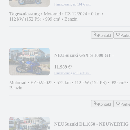
Finanzierung ab
161 €
mtl.
Tageszulassung
•
Motorrad
•
EZ 12/2024
•
0 km
•
112 kW (152 PS)
•
999 cm³
•
Benzin
Kontakt
Park
NEU
Suzuki GSX-S 1000 GT -
NEUWERTIG
¹
11.989 €
Finanzierung ab
139 €
mtl.
Motorrad
•
EZ 02/2025
•
575 km
•
112 kW (152 PS)
•
999 cm³
•
Benzin
Kontakt
Park
NEU
Suzuki DL1050 - NEUWERTIG 