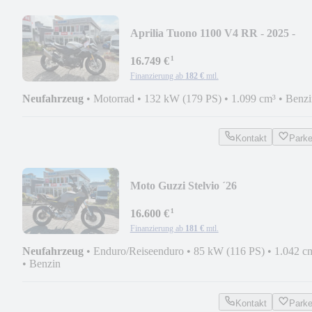
Aprilia Tuono 1100 V4 RR - 2025 -
Sommer DEAL
¹
16.749 €
Finanzierung ab
182 €
mtl.
Neufahrzeug
•
Motorrad
•
132 kW (179 PS)
•
1.099 cm³
•
Benzi
Kontakt
Park
Moto Guzzi Stelvio ´26
¹
16.600 €
Finanzierung ab
181 €
mtl.
Neufahrzeug
•
Enduro/Reiseenduro
•
85 kW (116 PS)
•
1.042 c
•
Benzin
Kontakt
Park