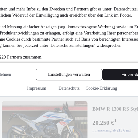
iten und mehr Infos zu den Zwecken und Partnern gibt es unter 'Datenschutzein
glichen Widerruf der Einwilligung auch erreichbar über den Link im Footer.
und Messung einfacher Anzeigen (sog. kontextbezogene Werbung) sowie um Er
Produktentwicklungen zu erlangen, erfolgt eine Verarbeitung Ihrer personenbe
BMW R 12 nineT Tr
ne Cookies durch bestimmte Partner auch auf Basis von berechtigten Interesse
¹
 können Sie jederzeit unter 'Datenschutzeinstellungen' widersprechen.
16.900 €
Finanzierung ab
180 €
mtl.
 220 Partnern zusammen.
Roadster
•
EZ 02/2025
Benzin
lehnen
Einstellungen verwalten
Einvers
Impressum
Datenschutz
Cookie-Erklärung
BMW R 1300 RS Styl
¹
20.250 €
Finanzierung ab
215 €
mtl.