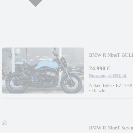
BMW R NineT GUL
24.990 €
Finanzierung ab
265 €
mtl.
Naked Bike
•
EZ 10/2
•
Benzin
BMW R NineT Scramb