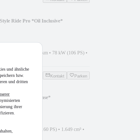
yle Ride Pro *Oil Inclusive*
EZ 02/2024
•
11.487 km
•
78 kW (106 PS)
•
ies und ähnliche
peichern bzw.
Kontakt
Parken
eren und dritten
nserer
 Option 719 *Topcase*
nymisierten
sierung ihrer
fizieren.
1.737 km
•
118 kW (160 PS)
•
1.649 cm³
•
halten,