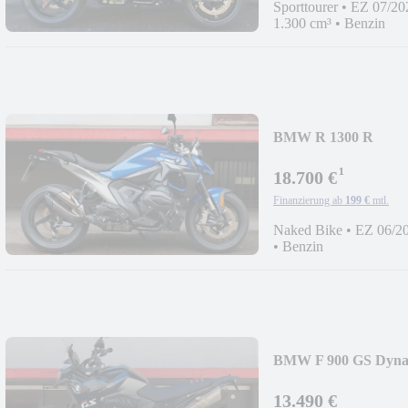
Sporttourer
•
EZ 07/20
1.300 cm³
•
Benzin
BMW R 1300 R
¹
18.700 €
Finanzierung ab
199 €
mtl.
Naked Bike
•
EZ 06/2
•
Benzin
BMW F 900 GS Dynam
13.490 €