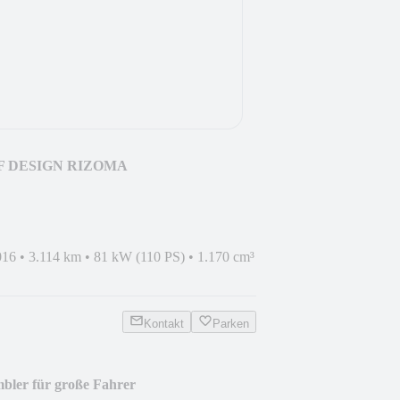
F DESIGN RIZOMA
016
•
3.114 km
•
81 kW (110 PS)
•
1.170 cm³
Kontakt
Parken
ler für große Fahrer