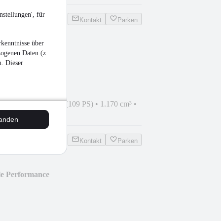
stellungen', für
Kontakt
Parken
kenntnisse über
zogenen Daten (z.
acker
n. Dieser
•
2.455 km
•
80 kW (109 PS)
•
1.170 cm³
•
tanden
Kontakt
Parken
e Performance