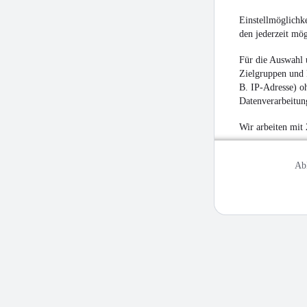
Einstellmöglichke
den jederzeit mö
Für die Auswahl 
Zielgruppen und 
B. IP-Adresse) oh
Datenverarbeitung
Wir arbeiten mit
Ab