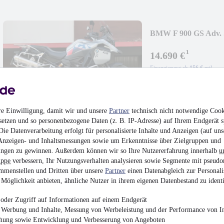
BMW F 900 GS Adv. St
¹
14.690 €
Finanzierung ab
156 €
mtl.
Enduro/Reiseenduro
•
895 cm³
•
Benzin
re Einwilligung, damit wir und unsere
Partner
technisch nicht notwendige Cook
setzen und so personenbezogene Daten (z. B. IP-Adresse) auf Ihrem Endgerät s
ie Datenverarbeitung erfolgt für personalisierte Inhalte und Anzeigen (auf uns
Anzeigen- und Inhaltsmessungen sowie um Erkenntnisse über Zielgruppen und
ngen zu gewinnen. Außerdem können wir so Ihre Nutzererfahrung innerhalb
u
NEU
BMW K 1600 GT
uppe
verbessern, Ihr Nutzungsverhalten analysieren sowie Segmente mit pseudo
mmenstellen und Dritten über unsere
Partner
einen Datenabgleich zur Personali
¹
23.990 €
Möglichkeit anbieten, ähnliche Nutzer in ihrem eigenen Datenbestand zu identi
Finanzierung ab
255 €
mtl.
oder Zugriff auf Informationen auf einem Endgerät
Tourer
•
EZ 01/2024
•
e Werbung und Inhalte, Messung von Werbeleistung und der Performance von In
Benzin
chung sowie Entwicklung und Verbesserung von Angeboten