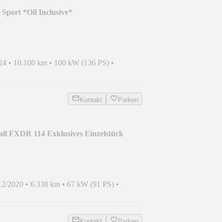
port *Oil Inclusive*
24
•
10.100 km
•
100 kW (136 PS)
•
Kontakt
Parken
ail FXDR 114 Exklusives Einzelstück
12/2020
•
6.338 km
•
67 kW (91 PS)
•
Kontakt
Parken