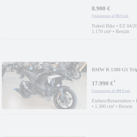
8.900 €
Finanzierung ab
95 €
mtl.
Naked Bike
•
EZ 04/2
1.170 cm³
•
Benzin
BMW R 1300 GS Tripl
¹
17.990 €
Finanzierung ab
191 €
mtl.
Enduro/Reiseenduro
•
•
1.300 cm³
•
Benzin