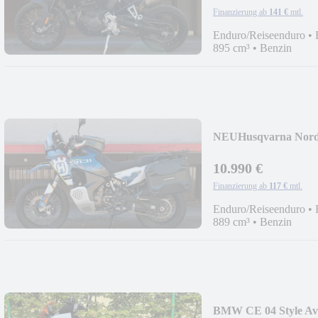
Finanzierung ab
141 €
mtl.
Enduro/Reiseenduro
•
895 cm³
•
Benzin
NEU
Husqvarna Norde
10.990 €
Finanzierung ab
117 €
mtl.
Enduro/Reiseenduro
•
889 cm³
•
Benzin
BMW CE 04 Style Ava