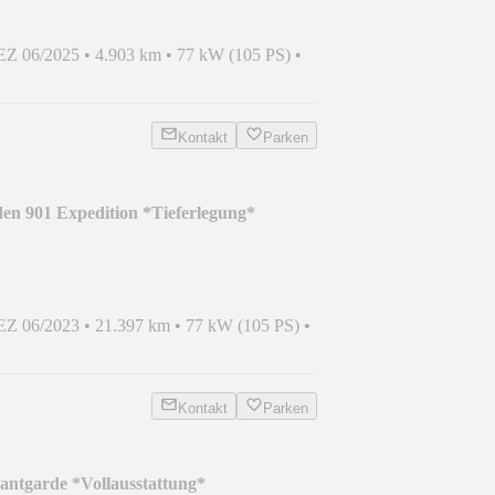
EZ 06/2025
•
4.903 km
•
77 kW (105 PS)
•
Kontakt
Parken
n 901 Expedition *Tieferlegung*
EZ 06/2023
•
21.397 km
•
77 kW (105 PS)
•
Kontakt
Parken
ntgarde *Vollausstattung*