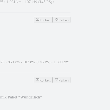
25
•
1.031 km
•
107 kW (145 PS)
•
Kontakt
Parken
025
•
850 km
•
107 kW (145 PS)
•
1.300 cm³
Kontakt
Parken
ik Paket *Wunderlich*