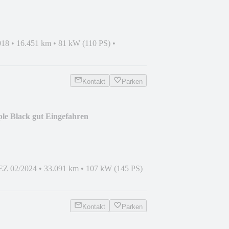
018
•
16.451 km
•
81 kW (110 PS)
•
Kontakt
Parken
e Black gut Eingefahren
EZ 02/2024
•
33.091 km
•
107 kW (145 PS)
Kontakt
Parken