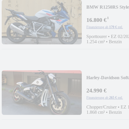
BMW R1250RS Style S
¹
16.800 €
Finanzierung ab
179 €
mtl.
Sporttourer
•
EZ 02/20
1.254 cm³
•
Benzin
Harley-Davidson Soft
24.990 €
Finanzierung ab
265 €
mtl.
Chopper/Cruiser
•
EZ 
1.868 cm³
•
Benzin