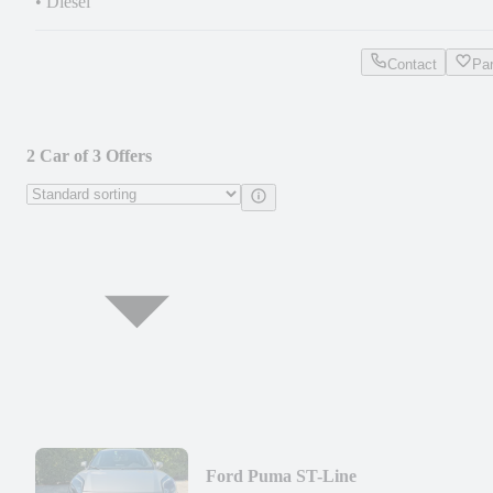
•
Diesel
Contact
Pa
2 Car of 3 Offers
Ford Puma ST-Line