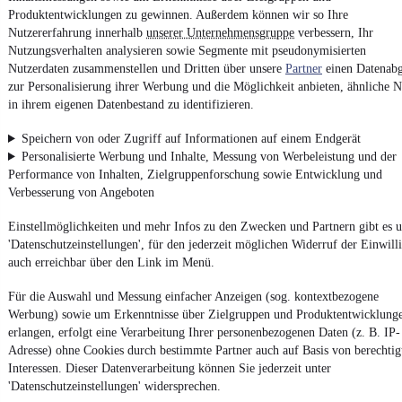
Produktentwicklungen zu gewinnen. Außerdem können wir so Ihre
Nutzererfahrung innerhalb
unserer Unternehmensgruppe
verbessern, Ihr
Nutzungsverhalten analysieren sowie Segmente mit pseudonymisierten
Nutzerdaten zusammenstellen und Dritten über unsere
Partner
einen Datenabg
4.6 stars
Install the app
zur Personalisierung ihrer Werbung und die Möglichkeit anbieten, ähnliche N
The fastest, easiest way to mobile.de
in ihrem eigenen Datenbestand zu identifizieren.
Speichern von oder Zugriff auf Informationen auf einem Endgerät
Imprint
Personalisierte Werbung und Inhalte, Messung von Werbeleistung und der
Performance von Inhalten, Zielgruppenforschung sowie Entwicklung und
General Terms and Conditions
Verbesserung von Angeboten
Vertrag widerrufen (Deutsch)
Einstellmöglichkeiten und mehr Infos zu den Zwecken und Partnern gibt es u
Privacy Policy
'Datenschutzeinstellungen', für den jederzeit möglichen Widerruf der Einwill
Privacy Settings
auch erreichbar über den Link im Menü.
Accessibility Statement
Für die Auswahl und Messung einfacher Anzeigen (sog. kontextbezogene
Report Security Vulnerability
Werbung) sowie um Erkenntnisse über Zielgruppen und Produktentwicklung
erlangen, erfolgt eine Verarbeitung Ihrer personenbezogenen Daten (z. B. IP-
Adresse) ohne Cookies durch bestimmte Partner auch auf Basis von berechtig
Powered by
Interessen. Dieser Datenverarbeitung können Sie jederzeit unter
'Datenschutzeinstellungen' widersprechen.