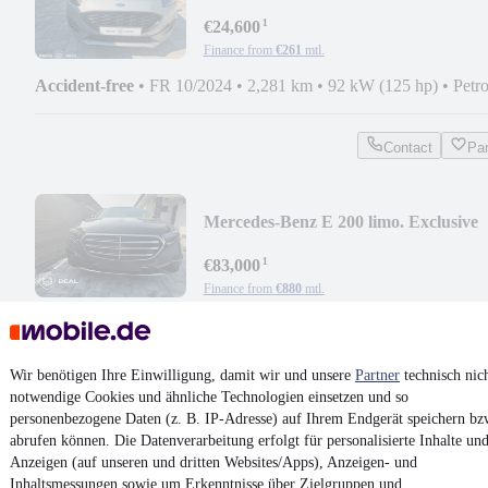
¹
€24,600
Finance from
€261
mtl.
Accident-free
•
FR 10/2024
•
2,281 km
•
92 kW (125 hp)
•
Petro
Contact
Pa
Mercedes-Benz E 200 limo. Exclusive
Prem. Plus 26 massage
¹
€83,000
Finance from
€880
mtl.
New car
•
167 kW (227 hp)
•
Petrol
-- l/100km (comb.)
•
-- g CO₂/km (comb.)
•
CO₂ class -- (comb.)
Wir benötigen Ihre Einwilligung, damit wir und unsere
Partner
technisch nic
notwendige Cookies und ähnliche Technologien einsetzen und so
Contact
Pa
personenbezogene Daten (z. B. IP-Adresse) auf Ihrem Endgerät speichern bz
abrufen können. Die Datenverarbeitung erfolgt für personalisierte Inhalte un
¹
VAT reclaimable
Anzeigen (auf unseren und dritten Websites/Apps), Anzeigen- und
Inhaltsmessungen sowie um Erkenntnisse über Zielgruppen und