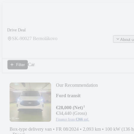
Drive Deal
SK-
90027
Bernolákovo
About u
Car
Filter
Our Recommendation
Ford transit
¹
€28,000 (Net)
€34,440 (Gross)
Finance from
€366
mtl.
Box-type delivery van
•
FR 08/2024
•
2,093 km
•
100 kW (136 h