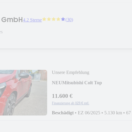
t GmbH
(
30
)
4.2 Sterne
es
Unsere Empfehlung
NEU
Mitsubishi Colt Top
11.600 €
Finanzierung ab
123 €
mtl.
Beschädigt
•
EZ 06/2025
•
5.130 km
•
67