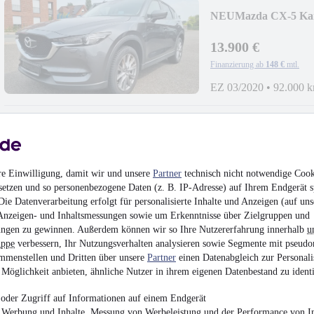
NEU
Mazda CX-5 Ka
13.900 €
Finanzierung ab
148 €
mtl.
EZ 03/2020
•
92.000 
re Einwilligung, damit wir und unsere
Partner
technisch nicht notwendige Cook
Volkswagen Polo VI L
setzen und so personenbezogene Daten (z. B. IP-Adresse) auf Ihrem Endgerät s
¹
ie Datenverarbeitung erfolgt für personalisierte Inhalte und Anzeigen (auf uns
9.900 €
Anzeigen- und Inhaltsmessungen sowie um Erkenntnisse über Zielgruppen und
Finanzierung ab
105 €
mtl.
ngen zu gewinnen. Außerdem können wir so Ihre Nutzererfahrung innerhalb
u
uppe
verbessern, Ihr Nutzungsverhalten analysieren sowie Segmente mit pseudo
Beschädigt
•
EZ 09/2
mmenstellen und Dritten über unsere
Partner
einen Datenabgleich zur Personali
Möglichkeit anbieten, ähnliche Nutzer in ihrem eigenen Datenbestand zu identi
oder Zugriff auf Informationen auf einem Endgerät
e Werbung und Inhalte, Messung von Werbeleistung und der Performance von In