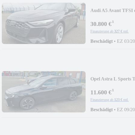
Audi A5 Avant TFSI 
¹
30.800 €
Finanzierung ab
327 €
mtl.
Beschädigt
•
EZ 03/2
Opel Astra L Sports
¹
11.600 €
Finanzierung ab
123 €
mtl.
Beschädigt
•
EZ 09/2