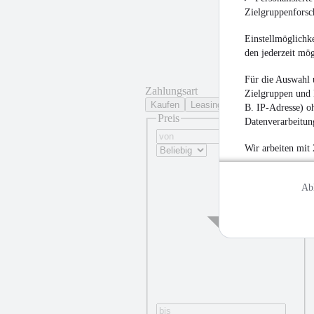
Zielgruppenfors
Einstellmöglichke
den jederzeit mö
Für die Auswahl 
Zahlungsart
Zielgruppen und 
Kaufen
Leasing
B. IP-Adresse) oh
Preis
Datenverarbeitung
Wir arbeiten mit
Ab