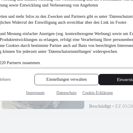
chung sowie Entwicklung und Verbesserung von Angeboten
NEU
Ford Focus Turn
iten und mehr Infos zu den Zwecken und Partnern gibt es unter 'Datenschutzein
9.750 €
glichen Widerruf der Einwilligung auch erreichbar über den Link im Footer.
Finanzierung ab
104 €
mtl.
und Messung einfacher Anzeigen (sog. kontextbezogene Werbung) sowie um Er
Beschädigt
•
EZ 08/2
Produktentwicklungen zu erlangen, erfolgt eine Verarbeitung Ihrer personenbe
ne Cookies durch bestimmte Partner auch auf Basis von berechtigten Interesse
 können Sie jederzeit unter 'Datenschutzeinstellungen' widersprechen.
 220 Partnern zusammen.
NEU
Opel Astra L Sp
lehnen
Einstellungen verwalten
Einvers
¹
8.700 €
Impressum
Datenschutz
Cookie-Erklärung
Finanzierung ab
93 €
mtl.
Beschädigt
•
EZ 05/2