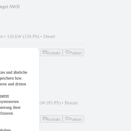
ngei AWD
km
•
110 kW (150 PS)
•
Diesel
Kontakt
Parken
ies und ähnliche
ife Navi
peichern bzw.
eren und dritten
nserer
nymisierten
023
•
37.894 km
•
70 kW (95 PS)
•
Benzin
sierung ihrer
fizieren.
Kontakt
Parken
halten,