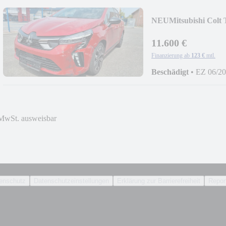
NEU
Mitsubishi Colt
11.600 €
Finanzierung ab
123 €
mtl.
Beschädigt
•
EZ 06/2
MwSt. ausweisbar
enschutz
Datenschutzeinstellungen
Erklärung zur Barrierefreiheit
Report