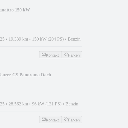
quattro 150 kW
025
•
19.339 km
•
150 kW (204 PS)
•
Benzin
Kontakt
Parken
 Tourer GS Panorama Dach
025
•
28.562 km
•
96 kW (131 PS)
•
Benzin
Kontakt
Parken