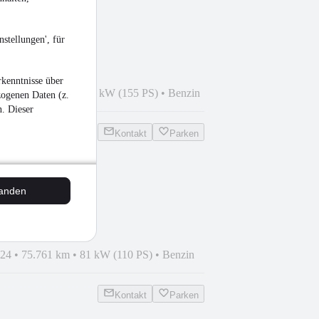
ier ST-Line X
stellungen', für
kenntnisse über
022
•
42.144 km
•
114 kW (155 PS)
•
Benzin
zogenen Daten (z.
n. Dieser
Kontakt
Parken
orts Tourer Edition
tanden
024
•
75.761 km
•
81 kW (110 PS)
•
Benzin
Kontakt
Parken