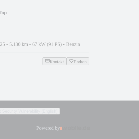
 Top
025
•
5.130 km
•
67 kW (91 PS)
•
Benzin
Kontakt
Parken
 Security Vulnerability (English)
Powered by