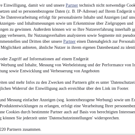
re Einwilligung, damit wir und unsere
Partner
technisch nicht notwendige Cook
Mercedes-Benz Arocs
setzen und so personenbezogene Daten (z. B. IP-Adresse) auf Ihrem Endgerät s
ie Datenverarbeitung erfolgt für personalisierte Inhalte und Anzeigen (auf uns
750.000 €
Anzeigen- und Inhaltsmessungen sowie um Erkenntnisse über Zielgruppen und
ngen zu gewinnen. Außerdem können wir so Ihre Nutzererfahrung innerhalb
u
Wohnkabine
•
8.780 
uppe
verbessern, Ihr Nutzungsverhalten analysieren sowie Segmente mit pseudo
•
390 kW (530 PS)
•
D
mmenstellen und Dritten über unsere
Partner
einen Datenabgleich zur Personali
Möglichkeit anbieten, ähnliche Nutzer in ihrem eigenen Datenbestand zu identi
oder Zugriff auf Informationen auf einem Endgerät
e Werbung und Inhalte, Messung von Werbeleistung und der Performance von In
chung sowie Entwicklung und Verbesserung von Angeboten
MAN TGS 26.480 6x
iten und mehr Infos zu den Zwecken und Partnern gibt es unter 'Datenschutzein
800.000 €
glichen Widerruf der Einwilligung auch erreichbar über den Link im Footer.
Wohnkabine
•
11.000
und Messung einfacher Anzeigen (sog. kontextbezogene Werbung) sowie um Er
16.700 km
•
441 kW (
Produktentwicklungen zu erlangen, erfolgt eine Verarbeitung Ihrer personenbe
ne Cookies durch bestimmte Partner auch auf Basis von berechtigten Interesse
 können Sie jederzeit unter 'Datenschutzeinstellungen' widersprechen.
 220 Partnern zusammen.