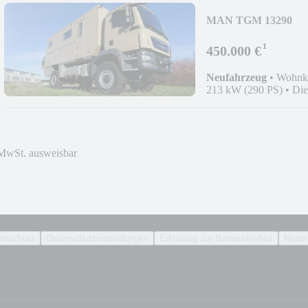
MAN TGM 13290
¹
450.000 €
Neufahrzeug
•
Wohnk
213 kW (290 PS)
•
Die
MwSt. ausweisbar
enschutz
Datenschutzeinstellungen
Erklärung zur Barrierefreiheit
Report