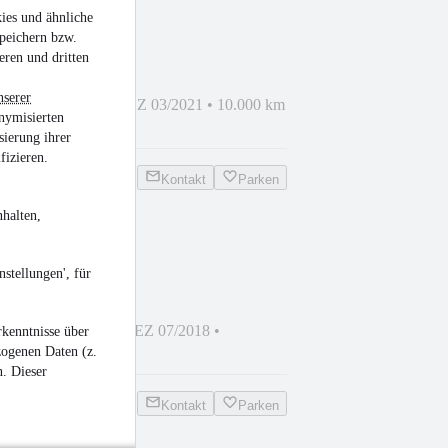
ies und ähnliche
 6x6
peichern bzw.
eren und dritten
nserer
mm
•
Bis 17.990 kg
•
EZ 03/2021
•
10.000 km
nymisierten
iesel
sierung ihrer
fizieren.
Kontakt
Parken
halten,
6
stellungen', für
 mm
•
Bis 19.000 kg
•
EZ 07/2018
•
kenntnisse über
600 PS)
•
Diesel
zogenen Daten (z.
n. Dieser
Kontakt
Parken