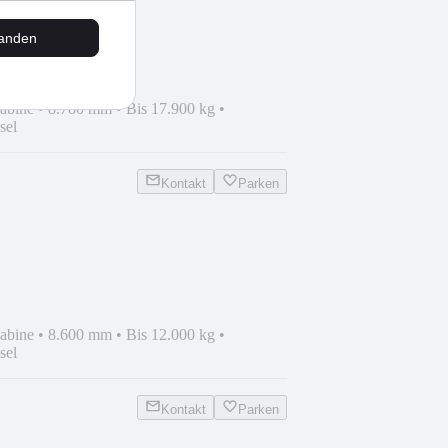
 26530
tanden
abine
•
8.780 mm
•
Bis 17.900 kg
•
sel
Kontakt
Parken
abine
•
8.600 mm
•
Bis 12.000 kg
•
sel
Kontakt
Parken