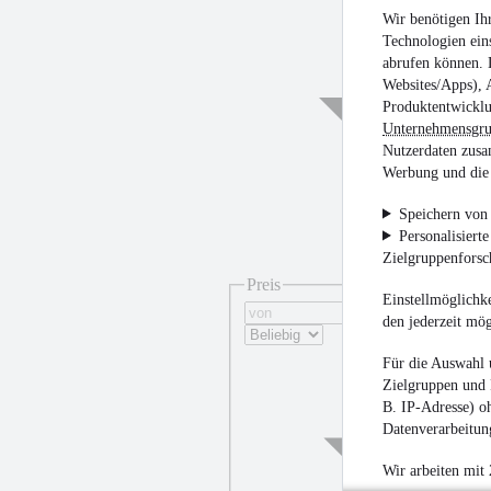
Wir benötigen Ih
Technologien ein
abrufen können. D
Websites/Apps), 
Produktentwicklu
Unternehmensgr
Nutzerdaten zusa
Werbung und die 
Speichern von 
Personalisiert
Zielgruppenfors
Preis
Einstellmöglichke
den jederzeit mö
Für die Auswahl 
Zielgruppen und 
B. IP-Adresse) oh
Datenverarbeitung
Wir arbeiten mit