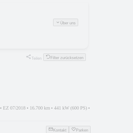
Über uns
Filter zurücksetzen
Teilen
•
EZ 07/2018
•
16.700 km
•
441 kW (600 PS)
•
Kontakt
Parken