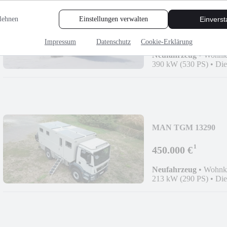
Mercedes-Benz Arocs
lehnen
Einstellungen verwalten
Einvers
¹
895.000 €
Impressum
Datenschutz
Cookie-Erklärung
Neufahrzeug
•
Wohnk
390 kW (530 PS)
•
Die
MAN TGM 13290
¹
450.000 €
Neufahrzeug
•
Wohnk
213 kW (290 PS)
•
Die