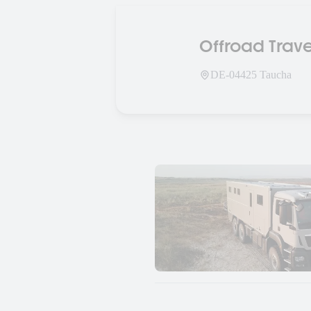
Offroad Trav
DE-
04425
Taucha