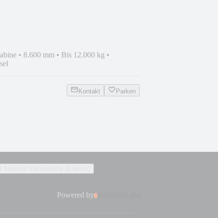
abine
•
8.600 mm
•
Bis 12.000 kg
•
sel
Kontakt
Parken
 Security Vulnerability (English)
Powered by