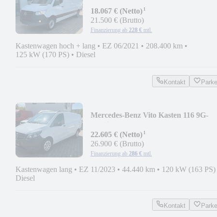
TRONIC NAVI KLIMA KAM TEM
¹
18.067 € (Netto)
21.500 € (Brutto)
Finanzierung ab
228 €
mtl.
Kastenwagen hoch + lang
•
EZ 06/2021
•
208.400 km
•
125 kW (170 PS)
•
Diesel
Kontakt
Park
Mercedes-Benz Vito Kasten 116 9G-
Tronic Extralang Kam PDC Temp
¹
22.605 € (Netto)
26.900 € (Brutto)
Finanzierung ab
286 €
mtl.
Kastenwagen lang
•
EZ 11/2023
•
44.440 km
•
120 kW (163 PS)
Diesel
Kontakt
Park