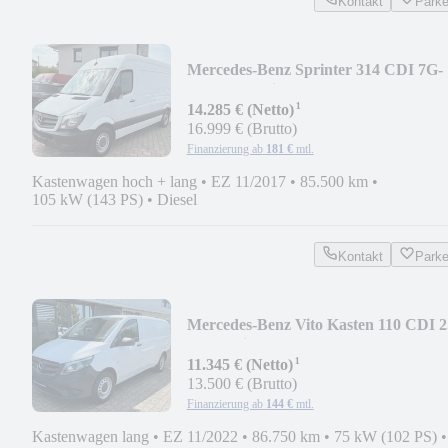
Kontakt
Park
Mercedes-Benz Sprinter 314 CDI 7G-
TRONIC Klima AHK 2,8t
¹
14.285 € (Netto)
16.999 € (Brutto)
Finanzierung ab
181 €
mtl.
Kastenwagen hoch + lang
•
EZ 11/2017
•
85.500 km
•
105 kW (143 PS)
•
Diesel
Kontakt
Park
Mercedes-Benz Vito Kasten 110 CDI 2
Lang Klima PDC Tempomat
¹
11.345 € (Netto)
13.500 € (Brutto)
Finanzierung ab
144 €
mtl.
Kastenwagen lang
•
EZ 11/2022
•
86.750 km
•
75 kW (102 PS)
•