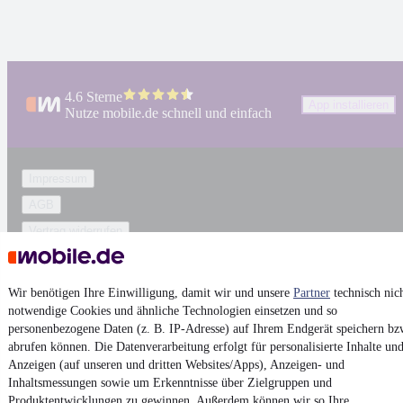
4.6 Sterne
App installieren
Nutze mobile.de schnell und einfach
Impressum
AGB
Vertrag widerrufen
Datenschutz
Datenschutzeinstellungen
Wir benötigen Ihre Einwilligung, damit wir und unsere
Partner
technisch nic
Erklärung zur Barrierefreiheit
notwendige Cookies und ähnliche Technologien einsetzen und so
personenbezogene Daten (z. B. IP-Adresse) auf Ihrem Endgerät speichern bz
Report Security Vulnerability (English)
abrufen können. Die Datenverarbeitung erfolgt für personalisierte Inhalte un
Anzeigen (auf unseren und dritten Websites/Apps), Anzeigen- und
Inhaltsmessungen sowie um Erkenntnisse über Zielgruppen und
Powered by
Produktentwicklungen zu gewinnen. Außerdem können wir so Ihre