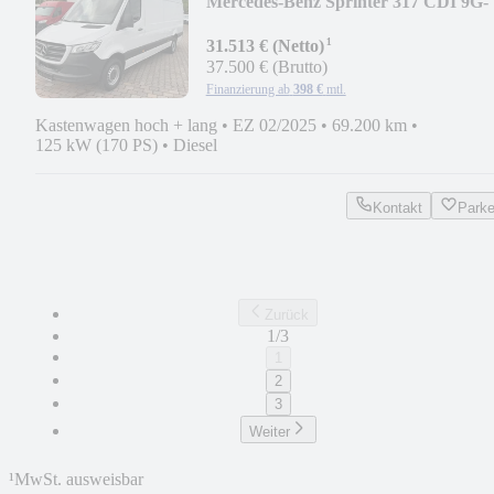
Mercedes-Benz Sprinter 317 CDI 9G-
TRONIC LED KAMERA KLIMA
¹
31.513 € (Netto)
37.500 € (Brutto)
Finanzierung ab
398 €
mtl.
Kastenwagen hoch + lang
•
EZ 02/2025
•
69.200 km
•
125 kW (170 PS)
•
Diesel
Kontakt
Park
Zurück
1/3
1
2
3
Weiter
¹
MwSt. ausweisbar