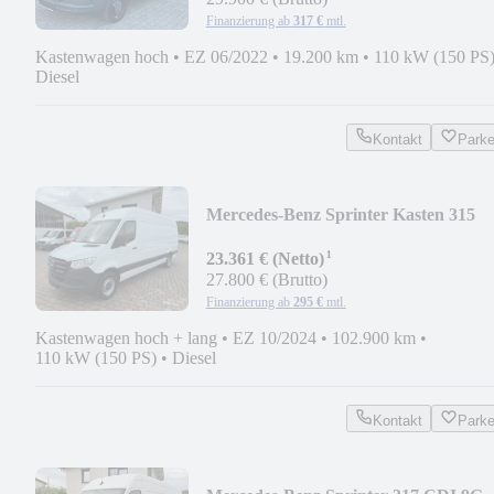
Finanzierung ab
317 €
mtl.
Kastenwagen hoch
•
EZ 06/2022
•
19.200 km
•
110 kW (150 PS
Diesel
Kontakt
Park
Mercedes-Benz Sprinter Kasten 315
CDI
¹
MOPF*MAXI*KAMERA*TEMPO*
23.361 € (Netto)
27.800 € (Brutto)
Finanzierung ab
295 €
mtl.
Kastenwagen hoch + lang
•
EZ 10/2024
•
102.900 km
•
110 kW (150 PS)
•
Diesel
Kontakt
Park