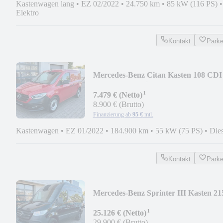
Kastenwagen lang
•
EZ 02/2022
•
24.750 km
•
85 kW (116 PS)
•
Elektro
Kontakt
Park
Mercedes-Benz Citan Kasten 108 CDI
Worker Plus Klima SHZ PDC
¹
7.479 € (Netto)
8.900 € (Brutto)
Finanzierung ab
95 €
mtl.
Kastenwagen
•
EZ 01/2022
•
184.900 km
•
55 kW (75 PS)
•
Dies
Kontakt
Park
Mercedes-Benz Sprinter III Kasten 21
AHK NAVI KAMERA TEMPO
¹
25.126 € (Netto)
29.900 € (Brutto)