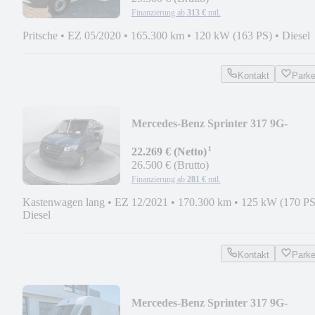
Finanzierung ab
313 €
mtl.
Pritsche
•
EZ 05/2020
•
165.300 km
•
120 kW (163 PS)
•
Diesel
Kontakt
Park
Mercedes-Benz Sprinter 317 9G-
TRONIC MIXTO 6-SITZ LED AHK
¹
360
22.269 € (Netto)
26.500 € (Brutto)
Finanzierung ab
281 €
mtl.
Kastenwagen lang
•
EZ 12/2021
•
170.300 km
•
125 kW (170 PS
Diesel
Kontakt
Park
Mercedes-Benz Sprinter 317 9G-