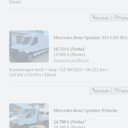
Diesel
Kontakt
Park
Mercedes-Benz Sprinter 315 CDI MA
NAVI KAMERA KLIMA
¹
16.723 € (Netto)
19.900 € (Brutto)
Finanzierung ab
211 €
mtl.
Kastenwagen hoch + lang
•
EZ 08/2023
•
96.222 km
•
110 kW (150 PS)
•
Diesel
Kontakt
Park
Mercedes-Benz Sprinter Pritsche
316CDI 3-Seiten Kipper AHK 3.5
¹
24.790 € (Netto)
29.500 € (Brutto)