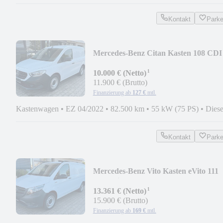
Kontakt
Park
Mercedes-Benz Citan Kasten 108 CDI
Standard Worker Plus
¹
10.000 € (Netto)
11.900 € (Brutto)
Finanzierung ab
127 €
mtl.
Kastenwagen
•
EZ 04/2022
•
82.500 km
•
55 kW (75 PS)
•
Diese
Kontakt
Park
Mercedes-Benz Vito Kasten eVito 111
lang Klima Kamera
¹
13.361 € (Netto)
15.900 € (Brutto)
Finanzierung ab
169 €
mtl.