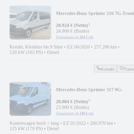
Mercedes-Benz Sprinter 216 7G-Troni
Tourer Navi Kamera Klima
¹
20.924 € (Netto)
24.900 € (Brutto)
Finanzierung ab
264 €
mtl.
Kombi, Kleinbus bis 9 Sitze
•
EZ 06/2020
•
257.200 km
•
120 kW (163 PS)
•
Diesel
Kontakt
Park
Mercedes-Benz Sprinter 317 9G-
TRONIC AHK 3.5t STANDH. KAM
¹
NAV
20.084 € (Netto)
23.900 € (Brutto)
Finanzierung ab
249 €
mtl.
Kastenwagen hoch + lang
•
EZ 01/2022
•
200.970 km
•
125 kW (170 PS)
•
Diesel