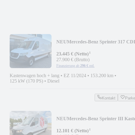
NEU
Mercedes-Benz Sprinter 317 CD
MAXI LED KAMERA MOPF KLIM
¹
23.445 € (Netto)
27.900 € (Brutto)
Finanzierung ab
296 €
mtl.
Kastenwagen hoch + lang
•
EZ 11/2024
•
153.200 km
•
125 kW (170 PS)
•
Diesel
Kontakt
Park
NEU
Mercedes-Benz Sprinter III Kast
315 CDI L2H2 KAMERA
¹
12.101 € (Netto)