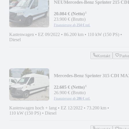
NEU
Mercedes-Benz Sprinter 215 CD
9G-TRONIC NAVI AHK KAMERA
¹
SHZ
20.084 € (Netto)
23.900 € (Brutto)
Finanzierung ab
254 €
mtl.
Kastenwagen
•
EZ 09/2022
•
86.200 km
•
110 kW (150 PS)
•
Diesel
Kontakt
Park
Mercedes-Benz Sprinter 315 CDI MA
NAVI KLIMA 360°KAM SHZ
¹
22.605 € (Netto)
26.900 € (Brutto)
Finanzierung ab
286 €
mtl.
Kastenwagen hoch + lang
•
EZ 12/2022
•
73.200 km
•
110 kW (150 PS)
•
Diesel