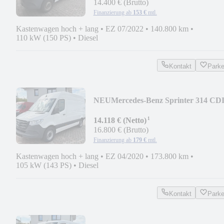
14.400 € (Brutto)
Finanzierung ab
153 €
mtl.
Kastenwagen hoch + lang
•
EZ 07/2022
•
140.800 km
•
110 kW (150 PS)
•
Diesel
Kontakt
Park
NEU
Mercedes-Benz Sprinter 314 CD
AHK KLIMA KAMERA TEMPOMA
¹
14.118 € (Netto)
16.800 € (Brutto)
Finanzierung ab
179 €
mtl.
Kastenwagen hoch + lang
•
EZ 04/2020
•
173.800 km
•
105 kW (143 PS)
•
Diesel
Kontakt
Park