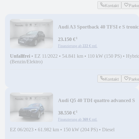
Kontakt
Park
Audi A3 Sportback 40 TFSI e S tronic
¹
23.150 €
Finanzierung ab
222 €
mtl.
Unfallfrei
•
EZ 11/2022
•
54.841 km
•
110 kW (150 PS)
•
Hybri
(Benzin/Elektro)
Kontakt
Park
Audi Q5 40 TDI quattro advanced S
tronic
¹
38.550 €
Finanzierung ab
369 €
mtl.
EZ 06/2023
•
61.982 km
•
150 kW (204 PS)
•
Diesel