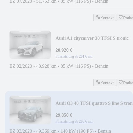
EZ 07/2020
•
51.753 km
•
85 kW (116 PS)
•
Benzin
Kontakt
Park
Audi A1 citycarver 30 TFSI S tronic
20.920 €
Finanzierung ab
201 €
mtl.
EZ 02/2020
•
43.928 km
•
85 kW (116 PS)
•
Benzin
Kontakt
Park
Audi Q3 40 TFSI quattro S line S tron
29.850 €
Finanzierung ab
286 €
mtl.
EZ 03/2020
•
49.369 km
•
140 kW (190 PS)
•
Benzin