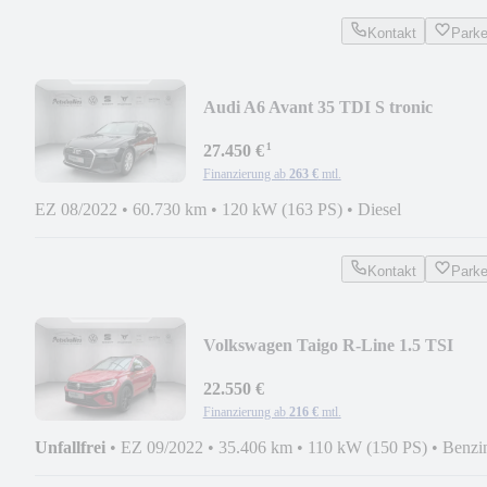
Kontakt
Park
Audi A6 Avant 35 TDI S tronic
¹
27.450 €
Finanzierung ab
263 €
mtl.
EZ 08/2022
•
60.730 km
•
120 kW (163 PS)
•
Diesel
Kontakt
Park
Volkswagen Taigo R-Line 1.5 TSI
22.550 €
Finanzierung ab
216 €
mtl.
Unfallfrei
•
EZ 09/2022
•
35.406 km
•
110 kW (150 PS)
•
Benzi