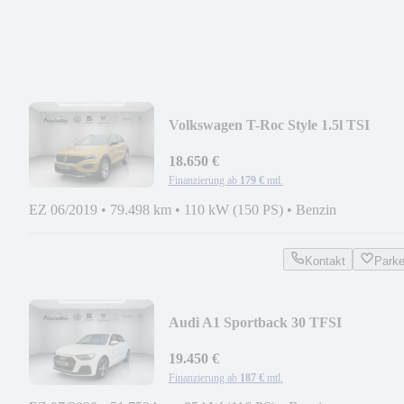
Volkswagen T-Roc Style 1.5l TSI
18.650 €
Finanzierung ab
179 €
mtl.
EZ 06/2019
•
79.498 km
•
110 kW (150 PS)
•
Benzin
Kontakt
Park
Audi A1 Sportback 30 TFSI
19.450 €
Finanzierung ab
187 €
mtl.