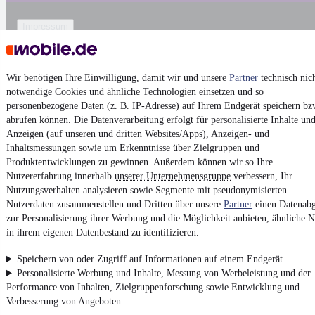
Impressum
AGB
Vertrag widerrufen
Wir benötigen Ihre Einwilligung, damit wir und unsere
Partner
technisch nic
Datenschutz
notwendige Cookies und ähnliche Technologien einsetzen und so
personenbezogene Daten (z. B. IP-Adresse) auf Ihrem Endgerät speichern bz
Datenschutzeinstellungen
abrufen können. Die Datenverarbeitung erfolgt für personalisierte Inhalte un
Erklärung zur Barrierefreiheit
Anzeigen (auf unseren und dritten Websites/Apps), Anzeigen- und
Inhaltsmessungen sowie um Erkenntnisse über Zielgruppen und
Report Security Vulnerability (English)
Produktentwicklungen zu gewinnen. Außerdem können wir so Ihre
Nutzererfahrung innerhalb
unserer Unternehmensgruppe
verbessern, Ihr
Powered by
Nutzungsverhalten analysieren sowie Segmente mit pseudonymisierten
Nutzerdaten zusammenstellen und Dritten über unsere
Partner
einen Datenabg
zur Personalisierung ihrer Werbung und die Möglichkeit anbieten, ähnliche N
Von
Audi Gebrauchtwagen
über
Audi Leasing
: Autos bei
in ihrem eigenen Datenbestand zu identifizieren.
mobile.de
finden
Speichern von oder Zugriff auf Informationen auf einem Endgerät
Personalisierte Werbung und Inhalte, Messung von Werbeleistung und der
Performance von Inhalten, Zielgruppenforschung sowie Entwicklung und
Verbesserung von Angeboten