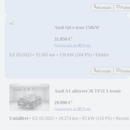
Kontakt
Park
Audi Q4 e-tron 150kW
¹
31.850 €
Finanzierung ab
305 €
mtl.
EZ 05/2023
•
55.505 km
•
150 kW (204 PS)
•
Elektro
Kontakt
Park
Audi A1 allstreet 30 TFSI S tronic
¹
29.990 €
Finanzierung ab
287 €
mtl.
Unfallfrei
•
EZ 01/2025
•
19.274 km
•
85 kW (116 PS)
•
Benzin