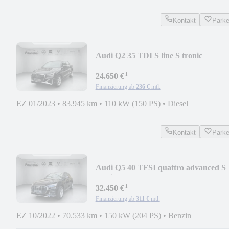
Kontakt
Park
Audi Q2 35 TDI S line S tronic
¹
24.650 €
Finanzierung ab
236 €
mtl.
EZ 01/2023
•
83.945 km
•
110 kW (150 PS)
•
Diesel
Kontakt
Park
Audi Q5 40 TFSI quattro advanced S
tronic
¹
32.450 €
Finanzierung ab
311 €
mtl.
EZ 10/2022
•
70.533 km
•
150 kW (204 PS)
•
Benzin