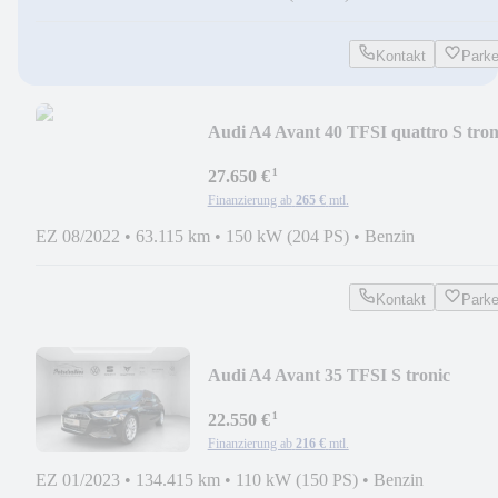
Kontakt
Park
Audi A4 Avant 40 TFSI quattro S tron
¹
27.650 €
Finanzierung ab
265 €
mtl.
EZ 08/2022
•
63.115 km
•
150 kW (204 PS)
•
Benzin
Kontakt
Park
Audi A4 Avant 35 TFSI S tronic
¹
22.550 €
Finanzierung ab
216 €
mtl.
EZ 01/2023
•
134.415 km
•
110 kW (150 PS)
•
Benzin