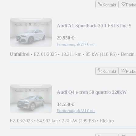
Kontakt
Park
Audi A1 Sportback 30 TFSI S line S
tronic
¹
29.950 €
Finanzierung ab
287 €
mtl.
Unfallfrei
•
EZ 01/2025
•
18.211 km
•
85 kW (116 PS)
•
Benzin
Kontakt
Park
Audi Q4 e-tron 50 quattro 220kW
¹
34.550 €
Finanzierung ab
331 €
mtl.
EZ 03/2023
•
54.962 km
•
220 kW (299 PS)
•
Elektro