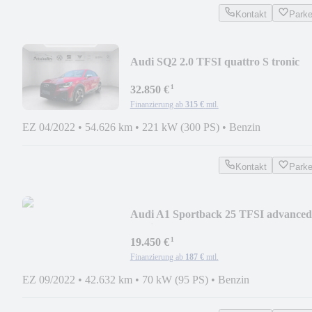
Kontakt
Park
Audi SQ2 2.0 TFSI quattro S tronic
¹
32.850 €
Finanzierung ab
315 €
mtl.
EZ 04/2022
•
54.626 km
•
221 kW (300 PS)
•
Benzin
Kontakt
Park
Audi A1 Sportback 25 TFSI advanced
tronic
¹
19.450 €
Finanzierung ab
187 €
mtl.
EZ 09/2022
•
42.632 km
•
70 kW (95 PS)
•
Benzin