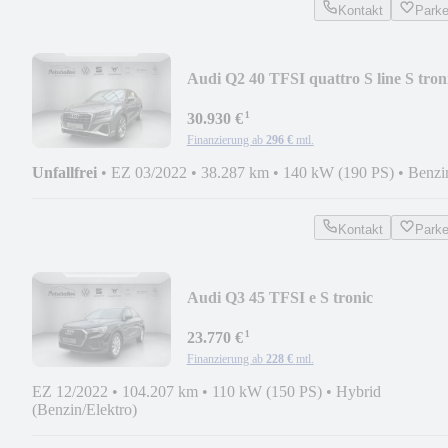
Kontakt
Park
Audi Q2 40 TFSI quattro S line S tron
¹
30.930 €
Finanzierung ab
296 €
mtl.
Unfallfrei
•
EZ 03/2022
•
38.287 km
•
140 kW (190 PS)
•
Benzi
Kontakt
Park
Audi Q3 45 TFSI e S tronic
¹
23.770 €
Finanzierung ab
228 €
mtl.
EZ 12/2022
•
104.207 km
•
110 kW (150 PS)
•
Hybrid
(Benzin/Elektro)