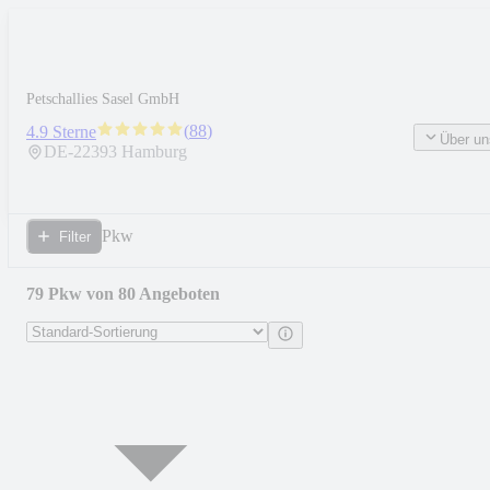
Petschallies Sasel GmbH
(
88
)
4.9 Sterne
Über un
DE-
22393
Hamburg
Pkw
Filter
79 Pkw von 80 Angeboten