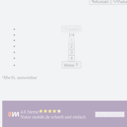
Kontakt
Park
Zurück
1/4
1
2
3
4
Weiter
¹
MwSt. ausweisbar
4.6 Sterne
App installieren
Nutze mobile.de schnell und einfach