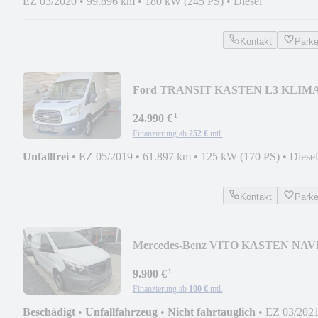
EZ 03/2020
•
99.896 km
•
180 kW (245 PS)
•
Diesel
Kontakt
Park
Ford TRANSIT KASTEN L3 KLIM
PDC AHK STANDHEIZUNG PDC
¹
24.990 €
Finanzierung ab
252 €
mtl.
Unfallfrei
•
EZ 05/2019
•
61.897 km
•
125 kW (170 PS)
•
Diesel
Kontakt
Park
Mercedes-Benz VITO KASTEN NAV
PDC KAMERA TEMPOMAT
¹
9.900 €
Finanzierung ab
100 €
mtl.
Beschädigt
•
Unfallfahrzeug
•
Nicht fahrtauglich
•
EZ 03/202