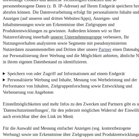
personenbezogene Daten (z. B. IP-Adresse) auf Ihrem Endgerät speichern bz
abrufen können. Die Datenverarbeitung erfolgt für personalisierte Inhalte un
Anzeigen (auf unseren und dritten Websites/Apps), Anzeigen- und
Impressum
Inhaltsmessungen sowie um Erkenntnisse über Zielgruppen und
AGB
Produktentwicklungen zu gewinnen. Außerdem können wir so Ihre
Nutzererfahrung innerhalb
unserer Unternehmensgruppe
verbessern, Ihr
Vertrag widerrufen
Nutzungsverhalten analysieren sowie Segmente mit pseudonymisierten
Datenschutz
Nutzerdaten zusammenstellen und Dritten über unsere
Partner
einen Datenabg
zur Personalisierung ihrer Werbung und die Möglichkeit anbieten, ähnliche N
Datenschutzeinstellungen
in ihrem eigenen Datenbestand zu identifizieren.
Erklärung zur Barrierefreiheit
Speichern von oder Zugriff auf Informationen auf einem Endgerät
Report Security Vulnerability (English)
Personalisierte Werbung und Inhalte, Messung von Werbeleistung und der
Performance von Inhalten, Zielgruppenforschung sowie Entwicklung und
Powered by
Verbesserung von Angeboten
Einstellmöglichkeiten und mehr Infos zu den Zwecken und Partnern gibt es u
Weitere Fahrzeuge gibt es auf mobile.de, dem Marktplatz für
'Datenschutzeinstellungen', für den jederzeit möglichen Widerruf der Einwill
Autos
und
Motorräder
auch erreichbar über den Link im Menü.
Für die Auswahl und Messung einfacher Anzeigen (sog. kontextbezogene
Werbung) sowie um Erkenntnisse über Zielgruppen und Produktentwicklung