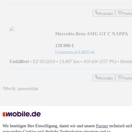
Kontakt
Park
Mercedes-Benz AMG GT C NAPPA
FACELIFT AERO PANO MB
GARANTIE
139.900 €
Finanzierung ab
1.410 €
mtl.
Unfallfrei
•
EZ 05/2019
•
13.897 km
•
410 kW (557 PS)
•
Benzi
Kontakt
Park
¹
MwSt. ausweisbar
4.6 Sterne
Wir benötigen Ihre Einwilligung, damit wir und unsere
Partner
technisch nic
App installieren
Nutze mobile.de schnell und einfach
notwendige Cookies und ähnliche Technologien einsetzen und so