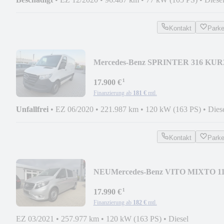
Kontakt
Park
Mercedes-Benz SPRINTER 316 KUR
FLACH KILMA NAVI PDC KAME
¹
17.900 €
Finanzierung ab
181 €
mtl.
Unfallfrei
•
EZ 06/2020
•
221.987 km
•
120 kW (163 PS)
•
Dies
Kontakt
Park
NEU
Mercedes-Benz VITO MIXTO 1
CDI 4x4 EXTRAL STANDH PDC
¹
AHK SHZ
17.990 €
Finanzierung ab
182 €
mtl.
EZ 03/2021
•
257.977 km
•
120 kW (163 PS)
•
Diesel