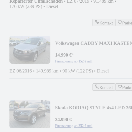
Reparierter Unfallschaden
•
EZ 07/2019
•
91.489 km
•
176 kW (239 PS)
•
Diesel
Kontakt
Park
Volkswagen CADDY MAXI KASTE
4MOTION PDC SHZ AHK NAVI
¹
KLIMA
14.990 €
Finanzierung ab
152 €
mtl.
EZ 06/2016
•
149.989 km
•
90 kW (122 PS)
•
Diesel
Kontakt
Park
Skoda KODIAQ STYLE 4x4 LED 36
NAV SHZ 7 SITZE PDC
24.990 €
Finanzierung ab
252 €
mtl.