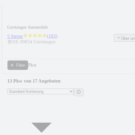
Gerstungen Automobile
(
103
)
5 Sterne
Über un
DE-
99834
Gerstungen
Pkw
Filter
13 Pkw von 17 Angeboten