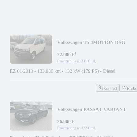
Volkswagen T5 4MOTION DSG
MITTELHOCHDACH KLIMA AHK 
¹
SITZE
22.900 €
Finanzierung ab
231 €
mtl.
EZ 01/2013
•
133.986 km
•
132 kW (179 PS)
•
Diesel
Kontakt
Park
Volkswagen PASSAT VARIANT
ALLTRACK 4MOTION LED NAVI
PDC SHZ
26.900 €
Finanzierung ab
272 €
mtl.