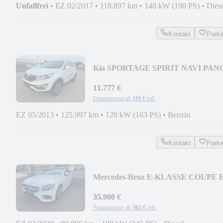
Unfallfrei
•
EZ 02/2017
•
118.897 km
•
140 kW (190 PS)
•
Dies
Kontakt
Park
Kia SPORTAGE SPIRIT NAVI PAN
AHK PDC SHZ KAMERA
11.777 €
Finanzierung ab
119 €
mtl.
EZ 05/2013
•
125.997 km
•
120 kW (163 PS)
•
Benzin
Kontakt
Park
Mercedes-Benz E-KLASSE COUPE 
300 d AMG LED NAVI MB
GARANTIE
35.900 €
Finanzierung ab
362 €
mtl.