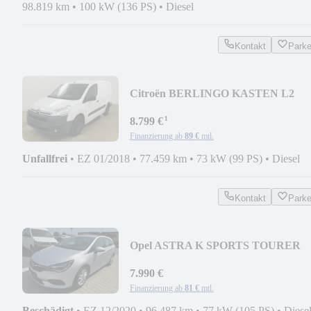
98.819 km
•
100 kW (136 PS)
•
Diesel
Kontakt
Park
Citroën BERLINGO KASTEN L2
KLIMA PDC TEMPOMAT
¹
8.799 €
Finanzierung ab
89 €
mtl.
Unfallfrei
•
EZ 01/2018
•
77.459 km
•
73 kW (99 PS)
•
Diesel
Kontakt
Park
Opel ASTRA K SPORTS TOURER
EDITION NAVI PDC SHZ
7.990 €
Finanzierung ab
81 €
mtl.
Beschädigt
•
EZ 12/2020
•
96.487 km
•
77 kW (105 PS)
•
Diese