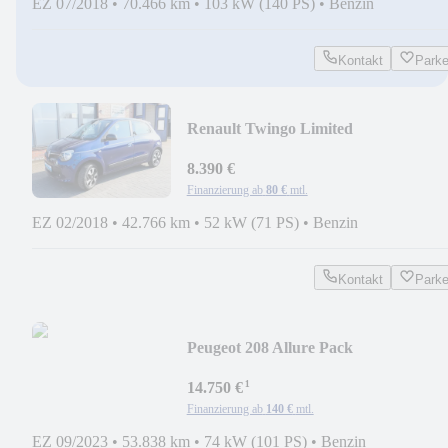
EZ 07/2018
•
70.466 km
•
103 kW (140 PS)
•
Benzin
Kontakt
Park
Renault Twingo Limited
8.390 €
Finanzierung ab
80 €
mtl.
EZ 02/2018
•
42.766 km
•
52 kW (71 PS)
•
Benzin
Kontakt
Park
Peugeot 208 Allure Pack
¹
14.750 €
Finanzierung ab
140 €
mtl.
EZ 09/2023
•
53.838 km
•
74 kW (101 PS)
•
Benzin