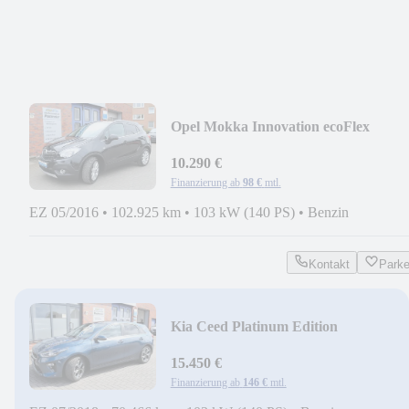
Opel Mokka Innovation ecoFlex
10.290 €
Finanzierung ab
98 €
mtl.
EZ 05/2016
•
102.925 km
•
103 kW (140 PS)
•
Benzin
Kontakt
Park
Kia Ceed Platinum Edition
15.450 €
Finanzierung ab
146 €
mtl.