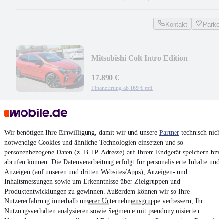
Kontakt
Park
Mitsubishi Colt Intro Edition
17.890 €
Finanzierung ab
169 €
mtl.
Unfallfrei
•
EZ 01/2024
•
5.381 km
•
67 kW (91 PS)
•
Benzin
Kontakt
Park
Wir benötigen Ihre Einwilligung, damit wir und unsere
Partner
technisch nic
notwendige Cookies und ähnliche Technologien einsetzen und so
¹
MwSt. ausweisbar
personenbezogene Daten (z. B. IP-Adresse) auf Ihrem Endgerät speichern bz
abrufen können. Die Datenverarbeitung erfolgt für personalisierte Inhalte un
Anzeigen (auf unseren und dritten Websites/Apps), Anzeigen- und
Inhaltsmessungen sowie um Erkenntnisse über Zielgruppen und
Produktentwicklungen zu gewinnen. Außerdem können wir so Ihre
Nutzererfahrung innerhalb
unserer Unternehmensgruppe
verbessern, Ihr
4.6 Sterne
Nutzungsverhalten analysieren sowie Segmente mit pseudonymisierten
App installieren
Nutze mobile.de schnell und einfach