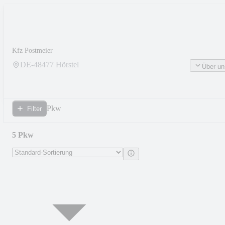
Kfz Postmeier
DE-
48477
Hörstel
Über un
Pkw
Filter
5 Pkw