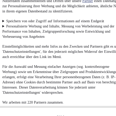
Nutzerdaten zusammenstellen und Dritten über unsere
Partner
einen Datenabg
zur Personalisierung ihrer Werbung und die Möglichkeit anbieten, ähnliche N
in ihrem eigenen Datenbestand zu identifizieren.
Impressum
Speichern von oder Zugriff auf Informationen auf einem Endgerät
AGB
Personalisierte Werbung und Inhalte, Messung von Werbeleistung und der
Performance von Inhalten, Zielgruppenforschung sowie Entwicklung und
Vertrag widerrufen
Verbesserung von Angeboten
Datenschutz
Einstellmöglichkeiten und mehr Infos zu den Zwecken und Partnern gibt es u
Datenschutzeinstellungen
'Datenschutzeinstellungen', für den jederzeit möglichen Widerruf der Einwill
Erklärung zur Barrierefreiheit
auch erreichbar über den Link im Menü.
Report Security Vulnerability (English)
Für die Auswahl und Messung einfacher Anzeigen (sog. kontextbezogene
Werbung) sowie um Erkenntnisse über Zielgruppen und Produktentwicklung
Powered by
erlangen, erfolgt eine Verarbeitung Ihrer personenbezogenen Daten (z. B. IP-
Adresse) ohne Cookies durch bestimmte Partner auch auf Basis von berechtig
Interessen. Dieser Datenverarbeitung können Sie jederzeit unter
'Datenschutzeinstellungen' widersprechen.
Weitere Fahrzeuge gibt es auf mobile.de, dem Marktplatz für
Autos
und
Motorräder
Wir arbeiten mit 220 Partnern zusammen.