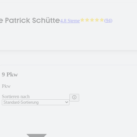
 Patrick Schütte
(
94
)
4.8 Sterne
9 Pkw
Pkw
Sortieren nach