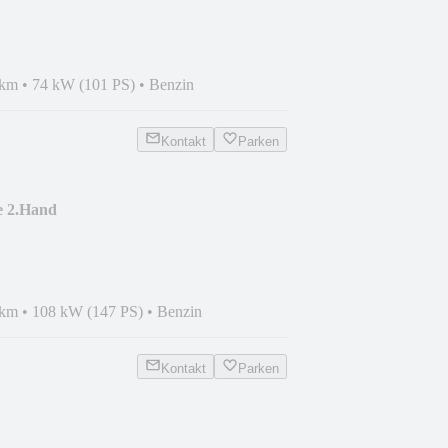
 km
•
74 kW (101 PS)
•
Benzin
Kontakt
Parken
e 2.Hand
 km
•
108 kW (147 PS)
•
Benzin
Kontakt
Parken