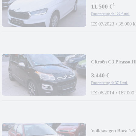
¹
11.500 €
Finanzierung ab
122 €
mtl.
EZ 07/2023
•
35.000 
Citroën C3 Picasso H
3.440 €
Finanzierung ab
37 €
mtl.
EZ 06/2014
•
167.000
Volkswagen Bora 1.6 