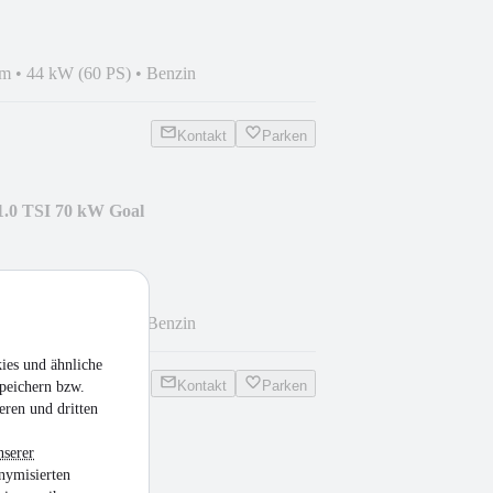
km
•
44 kW (60 PS)
•
Benzin
Kontakt
Parken
1.0 TSI 70 kW Goal
km
•
70 kW (95 PS)
•
Benzin
ies und ähnliche
Kontakt
Parken
peichern bzw.
eren und dritten
nserer
Hand scheckheft
nymisierten