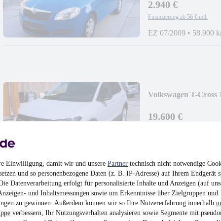
2.940 €
Finanzierung ab
56 €
mtl.
EZ 07/2009
•
58.900 
Volkswagen T-Cross 
19.600 €
Finanzierung ab
208 €
mtl.
EZ 03/2025
•
25.000 
re Einwilligung, damit wir und unsere
Partner
technisch nicht notwendige Cook
setzen und so personenbezogene Daten (z. B. IP-Adresse) auf Ihrem Endgerät s
ie Datenverarbeitung erfolgt für personalisierte Inhalte und Anzeigen (auf uns
Anzeigen- und Inhaltsmessungen sowie um Erkenntnisse über Zielgruppen und
ngen zu gewinnen. Außerdem können wir so Ihre Nutzererfahrung innerhalb
u
Suzuki Ignis X45 1. 
uppe
verbessern, Ihr Nutzungsverhalten analysieren sowie Segmente mit pseudo