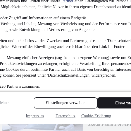
mmenstellen und Dritten über unsere
Partner
einen Datenabgleich zur Personali
4.500 €
Möglichkeit anbieten, ähnliche Nutzer in ihrem eigenen Datenbestand zu identi
Finanzierung ab
48 €
mtl.
oder Zugriff auf Informationen auf einem Endgerät
EZ 05/2007
•
47.000 
e Werbung und Inhalte, Messung von Werbeleistung und der Performance von In
chung sowie Entwicklung und Verbesserung von Angeboten
iten und mehr Infos zu den Zwecken und Partnern gibt es unter 'Datenschutzein
glichen Widerruf der Einwilligung auch erreichbar über den Link im Footer.
Volkswagen Eos 1.4 
und Messung einfacher Anzeigen (sog. kontextbezogene Werbung) sowie um Er
Produktentwicklungen zu erlangen, erfolgt eine Verarbeitung Ihrer personenbe
ne Cookies durch bestimmte Partner auch auf Basis von berechtigten Interesse
3.900 €
 können Sie jederzeit unter 'Datenschutzeinstellungen' widersprechen.
Finanzierung ab
42 €
mtl.
 220 Partnern zusammen.
EZ 12/2009
•
200.000
lehnen
Einstellungen verwalten
Einvers
Impressum
Datenschutz
Cookie-Erklärung
Skoda Fabia 1.0l M