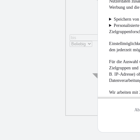
Nutzerdaten zusa
Werbung und die 
Speichern von 
Personalisiert
Zielgruppenfors
Einstellmöglichke
den jederzeit mö
Für die Auswahl 
Zielgruppen und 
B. IP-Adresse) oh
Datenverarbeitung
Wir arbeiten mit
Ab