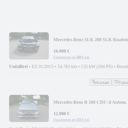
Mercedes-Benz SLK 200 SLK Roadst
Leder Airscarf
16.900 €
Finanzierung ab
180 €
mtl.
Unfallfrei
•
EZ 01/2013
•
54.783 km
•
135 kW (184 PS)
•
Benzi
Kontakt
Park
Mercedes-Benz B 180 CDI / d Autom.
Klima Style
12.900 €
Finanzierung ab
135 €
mtl.