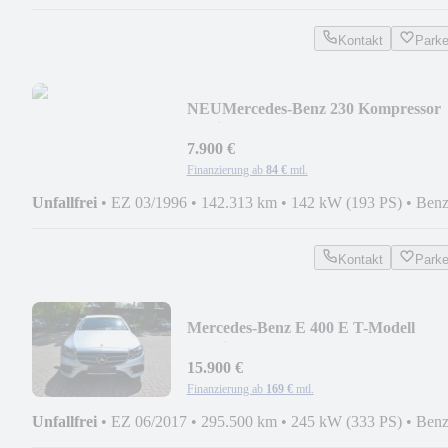
Kontakt
Park
NEU
Mercedes-Benz 230 Kompressor
Oldtimer
7.900 €
Finanzierung ab
84 €
mtl.
Unfallfrei
•
EZ 03/1996
•
142.313 km
•
142 kW (193 PS)
•
Benz
Kontakt
Park
Mercedes-Benz E 400 E T-Modell
4Matic AMG AHK HUD STHZG
LEDER
15.900 €
Finanzierung ab
169 €
mtl.
Unfallfrei
•
EZ 06/2017
•
295.500 km
•
245 kW (333 PS)
•
Benz