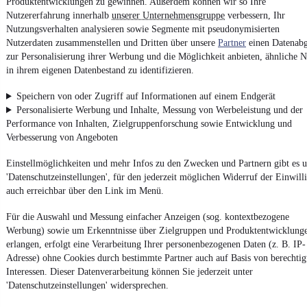
Produktentwicklungen zu gewinnen. Außerdem können wir so Ihre
Nutzererfahrung innerhalb
unserer Unternehmensgruppe
verbessern, Ihr
Nutzungsverhalten analysieren sowie Segmente mit pseudonymisierten
Impressum
Nutzerdaten zusammenstellen und Dritten über unsere
Partner
einen Datenabg
AGB
zur Personalisierung ihrer Werbung und die Möglichkeit anbieten, ähnliche N
in ihrem eigenen Datenbestand zu identifizieren.
Vertrag widerrufen
Datenschutz
Speichern von oder Zugriff auf Informationen auf einem Endgerät
Personalisierte Werbung und Inhalte, Messung von Werbeleistung und der
Datenschutzeinstellungen
Performance von Inhalten, Zielgruppenforschung sowie Entwicklung und
Erklärung zur Barrierefreiheit
Verbesserung von Angeboten
Report Security Vulnerability (English)
Einstellmöglichkeiten und mehr Infos zu den Zwecken und Partnern gibt es u
'Datenschutzeinstellungen', für den jederzeit möglichen Widerruf der Einwill
Powered by
auch erreichbar über den Link im Menü.
Für die Auswahl und Messung einfacher Anzeigen (sog. kontextbezogene
Werbung) sowie um Erkenntnisse über Zielgruppen und Produktentwicklung
Ob
Neuwagen
,
Gebrauchtwagen
oder
Leasing-Angebote
: Alle
Fahrzeuge gibt es bei mobile.de
erlangen, erfolgt eine Verarbeitung Ihrer personenbezogenen Daten (z. B. IP-
Adresse) ohne Cookies durch bestimmte Partner auch auf Basis von berechtig
Interessen. Dieser Datenverarbeitung können Sie jederzeit unter
'Datenschutzeinstellungen' widersprechen.