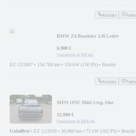
Kontakt
Park
BMW Z4 Roadster 2.0i Leder
Individual
6.900 €
Finanzierung ab
74 €
mtl.
EZ 12/2007
•
154.784 km
•
110 kW (150 PS)
•
Benzin
Kontakt
Park
MINI ONE Mini 3-trg. One
12.900 €
Finanzierung ab
135 €
mtl.
Unfallfrei
•
EZ 12/2018
•
36.960 km
•
75 kW (102 PS)
•
Benzin