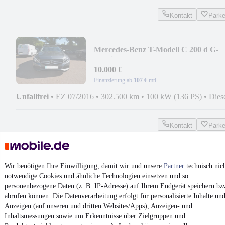
Kontakt
Park
Mercedes-Benz T-Modell C 200 d G-
Tronic Plus,Leder,RFK,AMG Fel
10.000 €
Finanzierung ab
107 €
mtl.
Unfallfrei
•
EZ 07/2016
•
302.500 km
•
100 kW (136 PS)
•
Dies
Kontakt
Park
¹
MwSt. ausweisbar
Wir benötigen Ihre Einwilligung, damit wir und unsere
Partner
technisch nic
notwendige Cookies und ähnliche Technologien einsetzen und so
personenbezogene Daten (z. B. IP-Adresse) auf Ihrem Endgerät speichern bz
abrufen können. Die Datenverarbeitung erfolgt für personalisierte Inhalte un
4.6 Sterne
Anzeigen (auf unseren und dritten Websites/Apps), Anzeigen- und
App installieren
Nutze mobile.de schnell und einfach
Inhaltsmessungen sowie um Erkenntnisse über Zielgruppen und