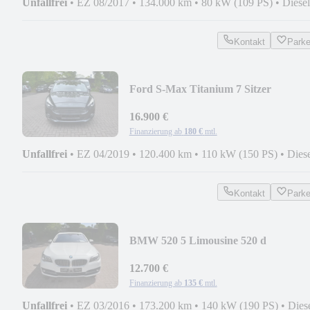
Unfallfrei
•
EZ 08/2017
•
134.000 km
•
80 kW (109 PS)
•
Diesel
Kontakt
Park
Ford S-Max Titanium 7 Sitzer
16.900 €
Finanzierung ab
180 €
mtl.
Unfallfrei
•
EZ 04/2019
•
120.400 km
•
110 kW (150 PS)
•
Dies
Kontakt
Park
BMW 520 5 Limousine 520 d
12.700 €
Finanzierung ab
135 €
mtl.
Unfallfrei
•
EZ 03/2016
•
173.200 km
•
140 kW (190 PS)
•
Dies