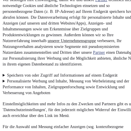
¹
MwSt. ausweisbar
notwendige Cookies und ähnliche Technologien einsetzen und so
personenbezogene Daten (z. B. IP-Adresse) auf Ihrem Endgerät speichern bz
abrufen können. Die Datenverarbeitung erfolgt für personalisierte Inhalte un
Anzeigen (auf unseren und dritten Websites/Apps), Anzeigen- und
Inhaltsmessungen sowie um Erkenntnisse über Zielgruppen und
Produktentwicklungen zu gewinnen. Außerdem können wir so Ihre
4.6 Sterne
Nutzererfahrung innerhalb
unserer Unternehmensgruppe
verbessern, Ihr
App installieren
Nutze mobile.de schnell und einfach
Nutzungsverhalten analysieren sowie Segmente mit pseudonymisierten
Nutzerdaten zusammenstellen und Dritten über unsere
Partner
einen Datenabg
zur Personalisierung ihrer Werbung und die Möglichkeit anbieten, ähnliche N
in ihrem eigenen Datenbestand zu identifizieren.
Impressum
Speichern von oder Zugriff auf Informationen auf einem Endgerät
AGB
Personalisierte Werbung und Inhalte, Messung von Werbeleistung und der
Vertrag widerrufen
Performance von Inhalten, Zielgruppenforschung sowie Entwicklung und
Datenschutz
Verbesserung von Angeboten
Datenschutzeinstellungen
Einstellmöglichkeiten und mehr Infos zu den Zwecken und Partnern gibt es u
Erklärung zur Barrierefreiheit
'Datenschutzeinstellungen', für den jederzeit möglichen Widerruf der Einwill
auch erreichbar über den Link im Menü.
Report Security Vulnerability (English)
Für die Auswahl und Messung einfacher Anzeigen (sog. kontextbezogene