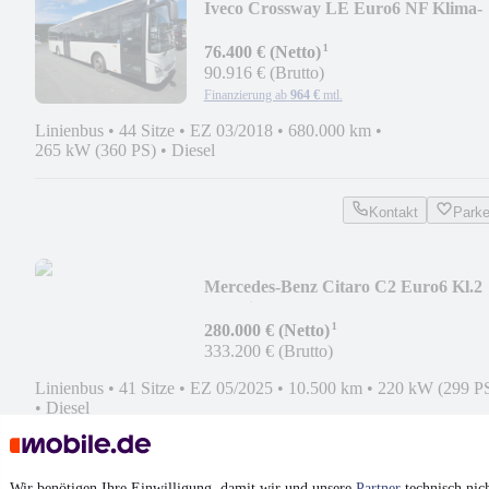
Iveco Crossway LE Euro6 NF Klima-
100km/h-EZ 2018
¹
76.400 € (Netto)
90.916 € (Brutto)
Finanzierung ab
964 €
mtl.
Linienbus
•
44 Sitze
•
EZ 03/2018
•
680.000 km
•
265 kW (360 PS)
•
Diesel
Kontakt
Park
Mercedes-Benz Citaro C2 Euro6 Kl.2
NF Klima-Lawo-EZ 2025
¹
280.000 € (Netto)
333.200 € (Brutto)
Linienbus
•
41 Sitze
•
EZ 05/2025
•
10.500 km
•
220 kW (299 P
•
Diesel
Kontakt
Park
Wir benötigen Ihre Einwilligung, damit wir und unsere
Partner
technisch nic