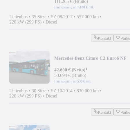
111.265 € (Brutto)
Finanzierung ab
1.180 €
mtl.
Linienbus
•
35 Sitze
•
EZ 08/2017
•
557.000 km
•
220 kW (299 PS)
•
Diesel
Kontakt
Park
Mercedes-Benz Citaro C2 Euro6 NF
Klima-3Türer-EZ 2014
¹
42.600 € (Netto)
50.694 € (Brutto)
Finanzierung ab
538 €
mtl.
Linienbus
•
30 Sitze
•
EZ 10/2014
•
830.000 km
•
220 kW (299 PS)
•
Diesel
Kontakt
Park