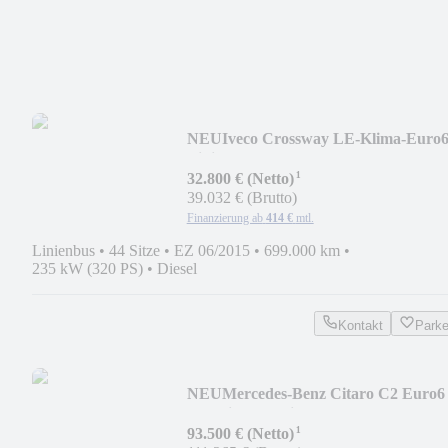
NEU
Iveco Crossway LE-Klima-Euro6
Linie-3 Stk. vorh.
¹
32.800 € (Netto)
39.032 € (Brutto)
Finanzierung ab
414 €
mtl.
Linienbus
•
44 Sitze
•
EZ 06/2015
•
699.000 km
•
235 kW (320 PS)
•
Diesel
Kontakt
Park
NEU
Mercedes-Benz Citaro C2 Euro6
NF Klima-Mobi-EZ 2017
¹
93.500 € (Netto)