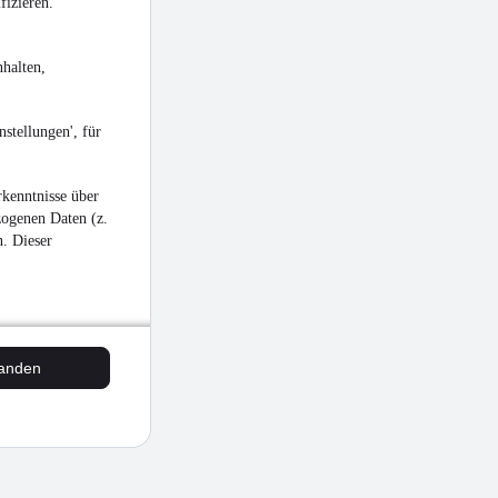
fizieren.
halten,
stellungen', für
kenntnisse über
zogenen Daten (z.
n. Dieser
tanden