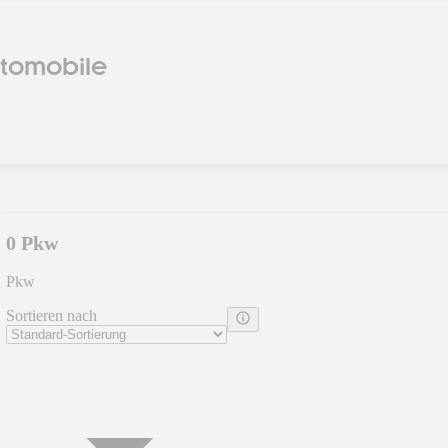
utomobile
0 Pkw
Pkw
Sortieren nach