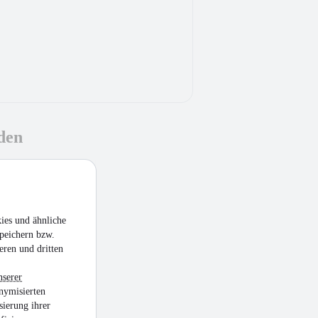
den
ies und ähnliche
peichern bzw.
eren und dritten
nserer
nymisierten
sierung ihrer