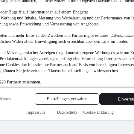
Möglichkeit anbieten, ähnliche Nutzer in ihrem eigenen Datenbestand zu identi
oder Zugriff auf Informationen auf einem Endgerät
e Werbung und Inhalte, Messung von Werbeleistung und der Performance von In
chung sowie Entwicklung und Verbesserung von Angeboten
iten und mehr Infos zu den Zwecken und Partnern gibt es unter 'Datenschutzein
glichen Widerruf der Einwilligung auch erreichbar über den Link im Footer.
und Messung einfacher Anzeigen (sog. kontextbezogene Werbung) sowie um Er
Produktentwicklungen zu erlangen, erfolgt eine Verarbeitung Ihrer personenbe
ne Cookies durch bestimmte Partner auch auf Basis von berechtigten Interesse
 können Sie jederzeit unter 'Datenschutzeinstellungen' widersprechen.
 220 Partnern zusammen.
lehnen
Einstellungen verwalten
Einvers
Impressum
Datenschutz
Cookie-Erklärung