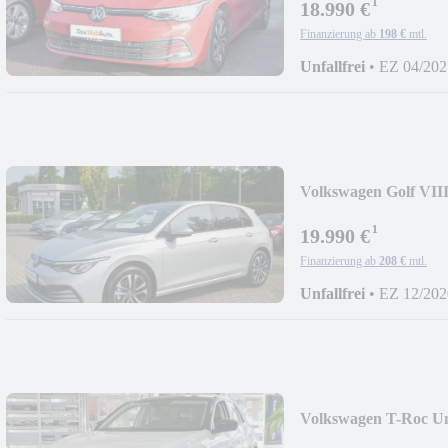
¹
18.990 €
Finanzierung ab
198 €
mtl.
Unfallfrei
•
EZ 04/202
Volkswagen Golf VII
¹
19.990 €
Finanzierung ab
208 €
mtl.
Unfallfrei
•
EZ 12/202
Volkswagen T-Roc Un
19"LM