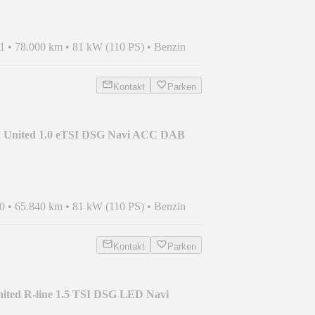
1
•
78.000 km
•
81 kW (110 PS)
•
Benzin
Kontakt
Parken
I United 1.0 eTSI DSG Navi ACC DAB
0
•
65.840 km
•
81 kW (110 PS)
•
Benzin
Kontakt
Parken
ited R-line 1.5 TSI DSG LED Navi