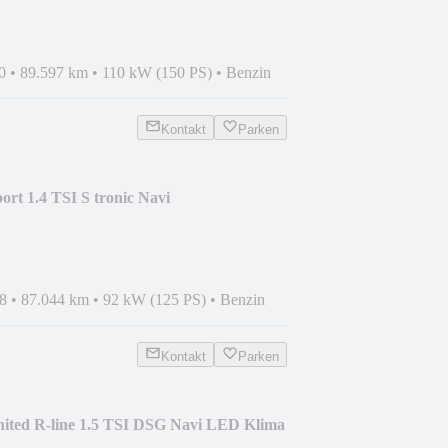
0
•
89.597 km
•
110 kW (150 PS)
•
Benzin
Kontakt
Parken
ort 1.4 TSI S tronic Navi
8
•
87.044 km
•
92 kW (125 PS)
•
Benzin
Kontakt
Parken
ited R-line 1.5 TSI DSG Navi LED Klima