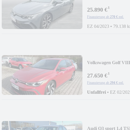
Kamera
¹
25.890 €
Finanzierung ab
270 €
mtl.
EZ 04/2023
•
79.138 
Volkswagen Golf VI
LM18
¹
27.650 €
Finanzierung ab
294 €
mtl.
Unfallfrei
•
EZ 02/202
Audi Q3 sport 1.4 TS