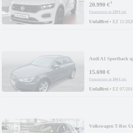
¹
20.990 €
Finanzierung ab
219 €
mtl.
Unfallfrei
•
EZ 11/202
Audi A1 Sportback sp
15.690 €
Finanzierung ab
164 €
mtl.
Unfallfrei
•
EZ 07/201
Volkswagen T-Roc Un