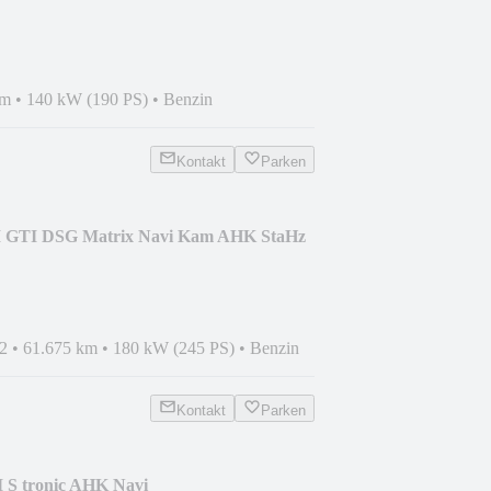
km
•
140 kW (190 PS)
•
Benzin
Kontakt
Parken
II GTI DSG Matrix Navi Kam AHK StaHz
2
•
61.675 km
•
180 kW (245 PS)
•
Benzin
Kontakt
Parken
I S tronic AHK Navi