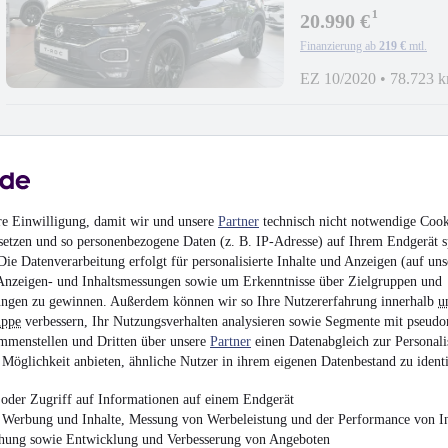
¹
20.990 €
Finanzierung ab
219 €
mtl.
EZ 10/2020
•
78.723 
Volkswagen Golf Spo
re Einwilligung, damit wir und unsere
Partner
technisch nicht notwendige Cook
setzen und so personenbezogene Daten (z. B. IP-Adresse) auf Ihrem Endgerät s
13.450 €
ie Datenverarbeitung erfolgt für personalisierte Inhalte und Anzeigen (auf uns
Finanzierung ab
140 €
mtl.
Anzeigen- und Inhaltsmessungen sowie um Erkenntnisse über Zielgruppen und
ngen zu gewinnen. Außerdem können wir so Ihre Nutzererfahrung innerhalb
u
EZ 12/2017
•
65.335 
uppe
verbessern, Ihr Nutzungsverhalten analysieren sowie Segmente mit pseudo
mmenstellen und Dritten über unsere
Partner
einen Datenabgleich zur Personali
Möglichkeit anbieten, ähnliche Nutzer in ihrem eigenen Datenbestand zu identi
oder Zugriff auf Informationen auf einem Endgerät
e Werbung und Inhalte, Messung von Werbeleistung und der Performance von In
Volkswagen Golf VIII
chung sowie Entwicklung und Verbesserung von Angeboten