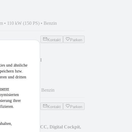
km
•
110 kW (150 PS)
•
Benzin
Kontakt
Parken
rtsvan Sound 1.2 TSI
ies und ähnliche
peichern bzw.
eren und dritten
nserer
km
•
81 kW (110 PS)
•
Benzin
nymisierten
sierung ihrer
fizieren.
Kontakt
Parken
halten,
 GTI Adelaide 19, ACC, Digital Cockpit,