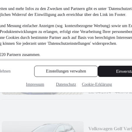
26.750 €
iten und mehr Infos zu den Zwecken und Partnern gibt es unter 'Datenschutzein
glichen Widerruf der Einwilligung auch erreichbar über den Link im Footer.
Finanzierung ab
279 €
mtl.
EZ 01/2023
•
83.015 
und Messung einfacher Anzeigen (sog. kontextbezogene Werbung) sowie um Er
Produktentwicklungen zu erlangen, erfolgt eine Verarbeitung Ihrer personenbe
ne Cookies durch bestimmte Partner auch auf Basis von berechtigten Interesse
 können Sie jederzeit unter 'Datenschutzeinstellungen' widersprechen.
 220 Partnern zusammen.
Audi TT Roadster 1.8
lehnen
Einstellungen verwalten
Einvers
18.450 €
Finanzierung ab
192 €
mtl.
Impressum
Datenschutz
Cookie-Erklärung
EZ 04/2014
•
44.678 
Volkswagen Golf Var