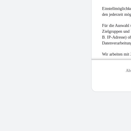
Einstellmöglichke
den jederzeit mö
Für die Auswahl 
Zielgruppen und 
B. IP-Adresse) oh
Datenverarbeitung
Wir arbeiten mit
Ab