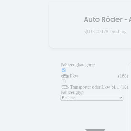
Auto Röder - 
Gebrauchtw
DE-
47178
Duisburg
Fahrzeugkategorie
Pkw
(
188
)
Transporter oder Lkw bis 7,5 t
(
18
)
Fahrzeugtyp