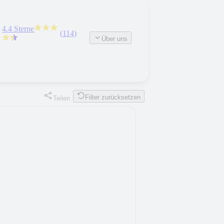
4.4 Sterne
(
114
)
Über uns
Filter zurücksetzen
Teilen