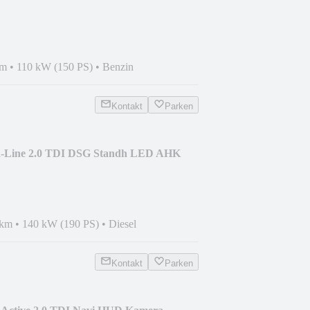
km
•
110 kW (150 PS)
•
Benzin
Kontakt
Parken
R-Line 2.0 TDI DSG Standh LED AHK
 km
•
140 kW (190 PS)
•
Diesel
Kontakt
Parken