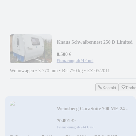
Knaus Schwalbennest 250 D Limited
EDITION - NR. 19
8.500 €
Finanzierung ab
91 €
mtl.
Wohnwagen
•
3.770 mm
•
Bis 750 kg
•
EZ 05/2011
Kontakt
Park
Weinsberg CaraSuite 700 ME´24 -
Autom. - 5 SP zugl.
¹
70.091 €
Finanzierung ab
744 €
mtl.