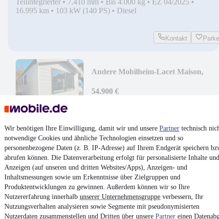
Teilintegrierter
•
7.410 mm
•
Bis 4.000 kg
•
EZ 04/2025
•
16.995 km
•
103 kW (140 PS)
•
Diesel
Kontakt
Park
Andere Mobilheim-Lacet Maison,
Stellplatz Ostsee mögl.
54.900 €
Finanzierung ab
583 €
mtl.
Mobilheim
•
10.000 mm
•
EZ 09/2021
Wir benötigen Ihre Einwilligung, damit wir und unsere
Partner
technisch nic
notwendige Cookies und ähnliche Technologien einsetzen und so
Kontakt
Park
personenbezogene Daten (z. B. IP-Adresse) auf Ihrem Endgerät speichern bz
abrufen können. Die Datenverarbeitung erfolgt für personalisierte Inhalte un
¹
MwSt. ausweisbar
Anzeigen (auf unseren und dritten Websites/Apps), Anzeigen- und
Inhaltsmessungen sowie um Erkenntnisse über Zielgruppen und
Produktentwicklungen zu gewinnen. Außerdem können wir so Ihre
Nutzererfahrung innerhalb
unserer Unternehmensgruppe
verbessern, Ihr
Nutzungsverhalten analysieren sowie Segmente mit pseudonymisierten
Nutzerdaten zusammenstellen und Dritten über unsere
Partner
einen Datenabg