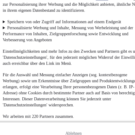
4.6 Sterne
App installieren
zur Personalisierung ihrer Werbung und die Möglichkeit anbieten, ähnliche N
Nutze mobile.de schnell und einfach
in ihrem eigenen Datenbestand zu identifizieren.
Speichern von oder Zugriff auf Informationen auf einem Endgerät
Personalisierte Werbung und Inhalte, Messung von Werbeleistung und der
Impressum
Performance von Inhalten, Zielgruppenforschung sowie Entwicklung und
AGB
Verbesserung von Angeboten
Vertrag widerrufen
Einstellmöglichkeiten und mehr Infos zu den Zwecken und Partnern gibt es u
Datenschutz
'Datenschutzeinstellungen', für den jederzeit möglichen Widerruf der Einwill
auch erreichbar über den Link im Menü.
Datenschutzeinstellungen
Erklärung zur Barrierefreiheit
Für die Auswahl und Messung einfacher Anzeigen (sog. kontextbezogene
Werbung) sowie um Erkenntnisse über Zielgruppen und Produktentwicklung
Report Security Vulnerability (English)
erlangen, erfolgt eine Verarbeitung Ihrer personenbezogenen Daten (z. B. IP-
Adresse) ohne Cookies durch bestimmte Partner auch auf Basis von berechtig
Powered by
Interessen. Dieser Datenverarbeitung können Sie jederzeit unter
'Datenschutzeinstellungen' widersprechen.
Weitere Fahrzeuge gibt es auf mobile.de, dem Marktplatz für
Wir arbeiten mit 220 Partnern zusammen.
Autos
und
Motorräder
Ablehnen