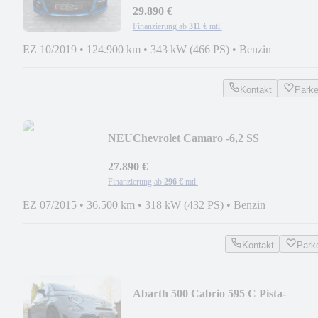
29.890 €
Finanzierung ab
311 €
mtl.
EZ 10/2019
•
124.900 km
•
343 kW (466 PS)
•
Benzin
Kontakt
Park
NEU
Chevrolet Camaro -6,2 SS
V8/SHZ/PERFORMENCE/BREMBO/HE
UP
27.890 €
Finanzierung ab
296 €
mtl.
EZ 07/2015
•
36.500 km
•
318 kW (432 PS)
•
Benzin
Kontakt
Park
Abarth 500 Cabrio 595 C Pista-
ABARTH-Sportabgas/KLIMA