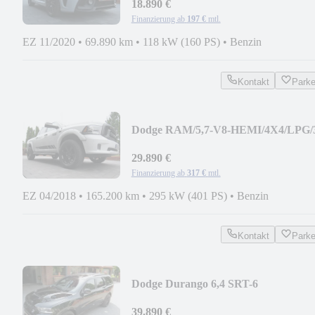
18.890 €
Finanzierung ab
197 €
mtl.
EZ 11/2020
•
69.890 km
•
118 kW (160 PS)
•
Benzin
Kontakt
Park
Dodge RAM/5,7-V8-HEMI/4X4/LPG/
ZOLL/ALCANTARA/AHK/LED
29.890 €
Finanzierung ab
317 €
mtl.
EZ 04/2018
•
165.200 km
•
295 kW (401 PS)
•
Benzin
Kontakt
Park
Dodge Durango 6,4 SRT-6
SITZER/BREMBO/NIGHT-P./PANO
39.890 €