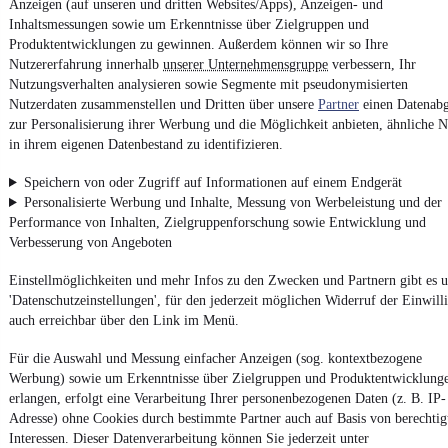
Anzeigen (auf unseren und dritten Websites/Apps), Anzeigen- und
Inhaltsmessungen sowie um Erkenntnisse über Zielgruppen und
4.6 Sterne
App installieren
Produktentwicklungen zu gewinnen. Außerdem können wir so Ihre
Nutze mobile.de schnell und einfach
Nutzererfahrung innerhalb
unserer Unternehmensgruppe
verbessern, Ihr
Nutzungsverhalten analysieren sowie Segmente mit pseudonymisierten
Nutzerdaten zusammenstellen und Dritten über unsere
Partner
einen Datenabg
zur Personalisierung ihrer Werbung und die Möglichkeit anbieten, ähnliche N
Impressum
in ihrem eigenen Datenbestand zu identifizieren.
AGB
Speichern von oder Zugriff auf Informationen auf einem Endgerät
Vertrag widerrufen
Personalisierte Werbung und Inhalte, Messung von Werbeleistung und der
Datenschutz
Performance von Inhalten, Zielgruppenforschung sowie Entwicklung und
Datenschutzeinstellungen
Verbesserung von Angeboten
Erklärung zur Barrierefreiheit
Einstellmöglichkeiten und mehr Infos zu den Zwecken und Partnern gibt es u
Report Security Vulnerability (English)
'Datenschutzeinstellungen', für den jederzeit möglichen Widerruf der Einwill
auch erreichbar über den Link im Menü.
Powered by
Für die Auswahl und Messung einfacher Anzeigen (sog. kontextbezogene
Werbung) sowie um Erkenntnisse über Zielgruppen und Produktentwicklung
erlangen, erfolgt eine Verarbeitung Ihrer personenbezogenen Daten (z. B. IP-
Ob
Neuwagen
,
Gebrauchtwagen
oder
Leasing-Angebote
: Alle
Adresse) ohne Cookies durch bestimmte Partner auch auf Basis von berechtig
Fahrzeuge gibt es bei mobile.de
Interessen. Dieser Datenverarbeitung können Sie jederzeit unter