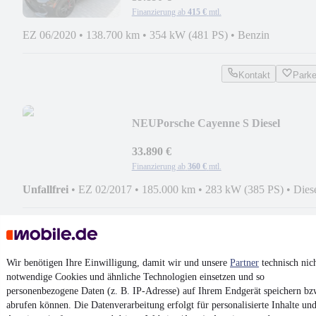
Finanzierung ab
415 €
mtl.
EZ 06/2020
•
138.700 km
•
354 kW (481 PS)
•
Benzin
Kontakt
Park
NEU
Porsche Cayenne S Diesel
4,2V8/GTS/DESIGNPAKET/Luft/Pan
33.890 €
Finanzierung ab
360 €
mtl.
Unfallfrei
•
EZ 02/2017
•
185.000 km
•
283 kW (385 PS)
•
Dies
Kontakt
Park
¹
MwSt. ausweisbar
Wir benötigen Ihre Einwilligung, damit wir und unsere
Partner
technisch nic
notwendige Cookies und ähnliche Technologien einsetzen und so
personenbezogene Daten (z. B. IP-Adresse) auf Ihrem Endgerät speichern bz
abrufen können. Die Datenverarbeitung erfolgt für personalisierte Inhalte un