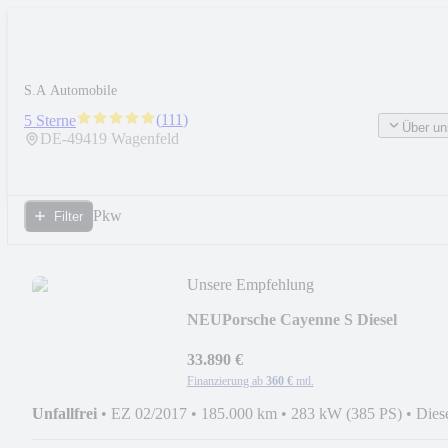
S.A Automobile
(
111
)
5 Sterne
Über un
DE-
49419
Wagenfeld
Pkw
Filter
Unsere Empfehlung
NEU
Porsche Cayenne S Diesel
4,2V8/GTS/DESIGNPAKET/Luft/Pan
33.890 €
Finanzierung ab
360 €
mtl.
Unfallfrei
•
EZ 02/2017
•
185.000 km
•
283 kW (385 PS)
•
Dies