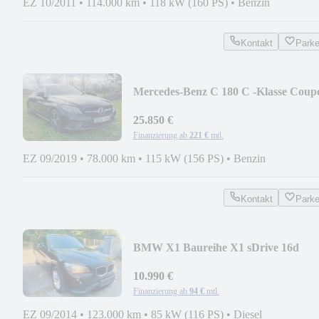
EZ 10/2011
•
114.000 km
•
118 kW (160 PS)
•
Benzin
Kontakt
Park
Mercedes-Benz C 180 C -Klasse Coup
C 180
25.850 €
Finanzierung ab
221 €
mtl.
EZ 09/2019
•
78.000 km
•
115 kW (156 PS)
•
Benzin
Kontakt
Park
BMW X1 Baureihe X1 sDrive 16d
10.990 €
Finanzierung ab
94 €
mtl.
EZ 09/2014
•
123.000 km
•
85 kW (116 PS)
•
Diesel