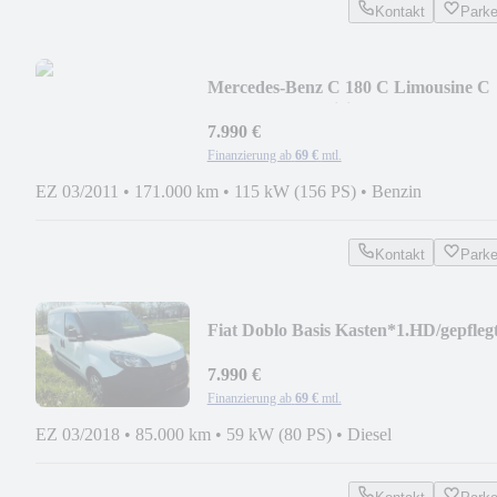
Kontakt
Park
Mercedes-Benz C 180 C Limousine C
180 CGI BlueEfficiency
7.990 €
Finanzierung ab
69 €
mtl.
EZ 03/2011
•
171.000 km
•
115 kW (156 PS)
•
Benzin
Kontakt
Park
Fiat Doblo Basis Kasten*1.HD/gepfleg
7.990 €
Finanzierung ab
69 €
mtl.
EZ 03/2018
•
85.000 km
•
59 kW (80 PS)
•
Diesel