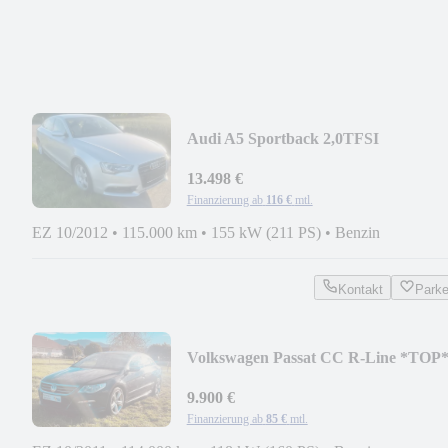
Audi A5 Sportback 2,0TFSI
Quattro*1.HD/SH gepf./TOP*
13.498 €
Finanzierung ab
116 €
mtl.
EZ 10/2012
•
115.000 km
•
155 kW (211 PS)
•
Benzin
Kontakt
Park
Volkswagen Passat CC R-Line *TOP
9.900 €
Finanzierung ab
85 €
mtl.