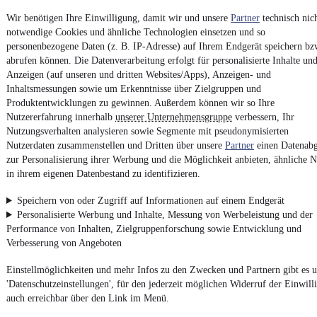
Vertrag widerrufen
Wir benötigen Ihre Einwilligung, damit wir und unsere
Partner
technisch nic
notwendige Cookies und ähnliche Technologien einsetzen und so
Datenschutz
personenbezogene Daten (z. B. IP-Adresse) auf Ihrem Endgerät speichern bz
Datenschutzeinstellungen
abrufen können. Die Datenverarbeitung erfolgt für personalisierte Inhalte un
Erklärung zur Barrierefreiheit
Anzeigen (auf unseren und dritten Websites/Apps), Anzeigen- und
Inhaltsmessungen sowie um Erkenntnisse über Zielgruppen und
Report Security Vulnerability (English)
Produktentwicklungen zu gewinnen. Außerdem können wir so Ihre
Nutzererfahrung innerhalb
unserer Unternehmensgruppe
verbessern, Ihr
Nutzungsverhalten analysieren sowie Segmente mit pseudonymisierten
Powered by
Nutzerdaten zusammenstellen und Dritten über unsere
Partner
einen Datenabg
zur Personalisierung ihrer Werbung und die Möglichkeit anbieten, ähnliche N
in ihrem eigenen Datenbestand zu identifizieren.
Noch mehr
neue Autos
unterschiedlicher Marken, auch als
Leasing-Angebote
, gibt es bei mobile.de
Speichern von oder Zugriff auf Informationen auf einem Endgerät
Personalisierte Werbung und Inhalte, Messung von Werbeleistung und der
Performance von Inhalten, Zielgruppenforschung sowie Entwicklung und
Verbesserung von Angeboten
Einstellmöglichkeiten und mehr Infos zu den Zwecken und Partnern gibt es u
'Datenschutzeinstellungen', für den jederzeit möglichen Widerruf der Einwill
auch erreichbar über den Link im Menü.