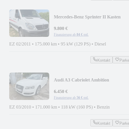
Mercedes-Benz Sprinter II Kasten
310/311/313/314/316 CDI
9.800 €
Finanzierung ab
84 €
mtl.
EZ 02/2011
•
175.000 km
•
95 kW (129 PS)
•
Diesel
Kontakt
Park
Audi A3 Cabriolet Ambition
6.450 €
Finanzierung ab
56 €
mtl.
EZ 03/2010
•
171.000 km
•
118 kW (160 PS)
•
Benzin
Kontakt
Park