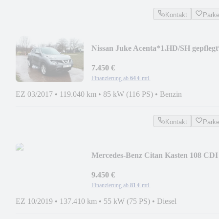
Kontakt
Park
Nissan Juke Acenta*1.HD/SH gepflegt
7.450 €
Finanzierung ab
64 €
mtl.
EZ 03/2017
•
119.040 km
•
85 kW (116 PS)
•
Benzin
Kontakt
Park
Mercedes-Benz Citan Kasten 108 CDI
lang
9.450 €
Finanzierung ab
81 €
mtl.
EZ 10/2019
•
137.410 km
•
55 kW (75 PS)
•
Diesel