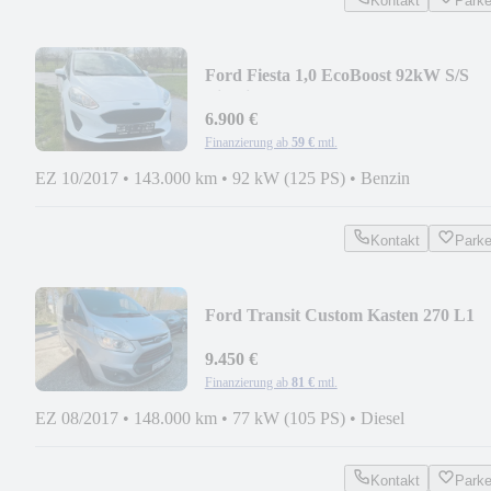
Kontakt
Park
Ford Fiesta 1,0 EcoBoost 92kW S/S
Titanium*1.HD*
6.900 €
Finanzierung ab
59 €
mtl.
EZ 10/2017
•
143.000 km
•
92 kW (125 PS)
•
Benzin
Kontakt
Park
Ford Transit Custom Kasten 270 L1
Trend
9.450 €
Finanzierung ab
81 €
mtl.
EZ 08/2017
•
148.000 km
•
77 kW (105 PS)
•
Diesel
Kontakt
Park