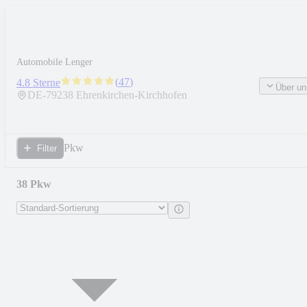
Automobile Lenger
(
47
)
4.8 Sterne
Über un
DE-
79238
Ehrenkirchen-Kirchhofen
Pkw
Filter
38 Pkw