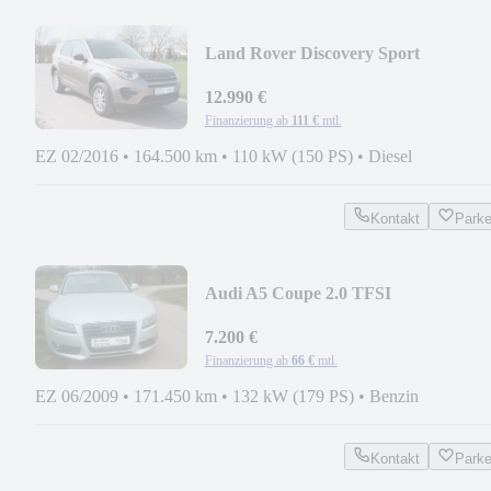
Land Rover Discovery Sport
Pure*1.Hand*
12.990 €
Finanzierung ab
111 €
mtl.
EZ 02/2016
•
164.500 km
•
110 kW (150 PS)
•
Diesel
Kontakt
Park
Audi A5 Coupe 2.0 TFSI
7.200 €
Finanzierung ab
66 €
mtl.
EZ 06/2009
•
171.450 km
•
132 kW (179 PS)
•
Benzin
Kontakt
Park