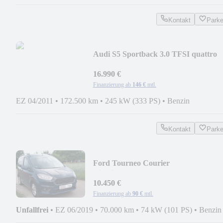
Kontakt
Park
Audi S5 Sportback 3.0 TFSI quattro
16.990 €
Finanzierung ab
146 €
mtl.
EZ 04/2011
•
172.500 km
•
245 kW (333 PS)
•
Benzin
Kontakt
Park
Ford Tourneo Courier
Titanium*1.HD/SH*
10.450 €
Finanzierung ab
90 €
mtl.
Unfallfrei
•
EZ 06/2019
•
70.000 km
•
74 kW (101 PS)
•
Benzin