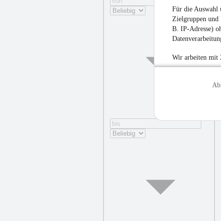
Für die Auswahl 
Zielgruppen und 
B. IP-Adresse) oh
Datenverarbeitung
Wir arbeiten mit
Ab