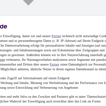
re Einwilligung, damit wir und unsere
Partner
technisch nicht notwendige Cook
setzen und so personenbezogene Daten (z. B. IP-Adresse) auf Ihrem Endgerät s
Scania Century 12.85 
ie Datenverarbeitung erfolgt für personalisierte Inhalte und Anzeigen (auf uns
Anzeigen- und Inhaltsmessungen sowie um Erkenntnisse über Zielgruppen und
¹
39.900 € (Netto)
ngen zu gewinnen. Außerdem können wir so Ihre Nutzererfahrung innerhalb
u
47.481 € (Brutto)
uppe
verbessern, Ihr Nutzungsverhalten analysieren sowie Segmente mit pseudo
mmenstellen und Dritten über unsere
Partner
einen Datenabgleich zur Personali
Finanzierung ab
494 €
mtl.
Möglichkeit anbieten, ähnliche Nutzer in ihrem eigenen Datenbestand zu identi
Reisebus
•
57 Sitze
•
E
•
Diesel
oder Zugriff auf Informationen auf einem Endgerät
e Werbung und Inhalte, Messung von Werbeleistung und der Performance von In
chung sowie Entwicklung und Verbesserung von Angeboten
iten und mehr Infos zu den Zwecken und Partnern gibt es unter 'Datenschutzein
glichen Widerruf der Einwilligung auch erreichbar über den Link im Footer.