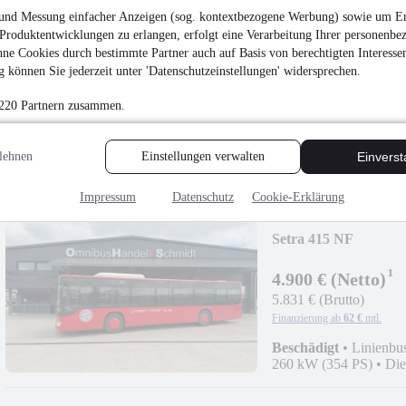
Scania Citywide LE 
und Messung einfacher Anzeigen (sog. kontextbezogene Werbung) sowie um Er
¹
Produktentwicklungen zu erlangen, erfolgt eine Verarbeitung Ihrer personenbe
49.900 € (Netto)
ne Cookies durch bestimmte Partner auch auf Basis von berechtigten Interesse
59.381 € (Brutto)
 können Sie jederzeit unter 'Datenschutzeinstellungen' widersprechen.
Finanzierung ab
618 €
mtl.
 220 Partnern zusammen.
Linienbus
•
44 Sitze
•
•
Diesel
lehnen
Einstellungen verwalten
Einvers
Impressum
Datenschutz
Cookie-Erklärung
Setra 415 NF
¹
4.900 € (Netto)
5.831 € (Brutto)
Finanzierung ab
62 €
mtl.
Beschädigt
•
Linienbu
260 kW (354 PS)
•
Die