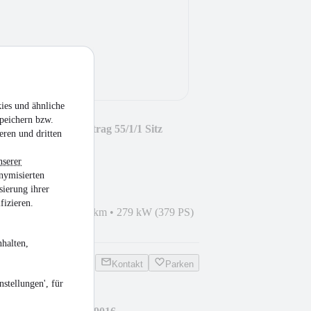
ies und ähnliche
peichern bzw.
- 3.7 im Kundenauftrag 55/1/1 Sitz
eren und dritten
nserer
nymisierten
sierung ihrer
fizieren.
Z 06/2007
•
661.385 km
•
279 kW (379 PS)
halten,
Kontakt
Parken
stellungen', für