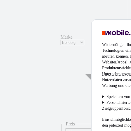
Marke
Wir benötigen Ih
Technologien ein
abrufen können. D
Websites/Apps), 
Produktentwicklu
Unternehmensgr
Nutzerdaten zusa
Werbung und die 
Speichern von 
Personalisiert
Zielgruppenfors
Einstellmöglichke
Preis
den jederzeit mö